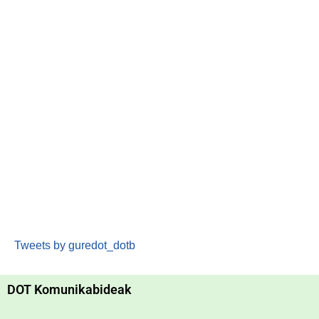
Tweets by guredot_dotb
DOT Komunikabideak