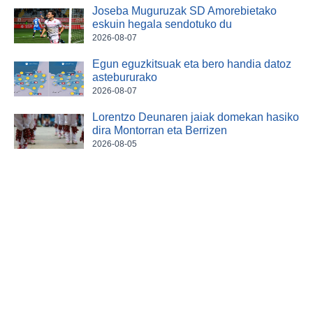
Joseba Muguruzak SD Amorebietako
eskuin hegala sendotuko du
2026-08-07
Egun eguzkitsuak eta bero handia datoz
astebururako
2026-08-07
Lorentzo Deunaren jaiak domekan hasiko
dira Montorran eta Berrizen
2026-08-05