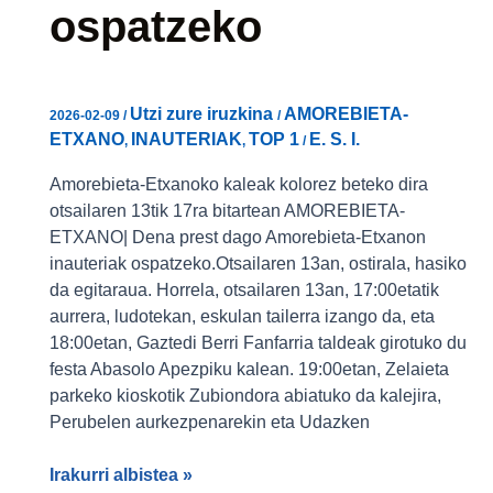
ospatzeko
Utzi zure iruzkina
AMOREBIETA-
2026-02-09
/
/
ETXANO
INAUTERIAK
TOP 1
E. S. I.
,
,
/
Amorebieta-Etxanoko kaleak kolorez beteko dira
otsailaren 13tik 17ra bitartean AMOREBIETA-
ETXANO| Dena prest dago Amorebieta-Etxanon
inauteriak ospatzeko.Otsailaren 13an, ostirala, hasiko
da egitaraua. Horrela, otsailaren 13an, 17:00etatik
aurrera, ludotekan, eskulan tailerra izango da, eta
18:00etan, Gaztedi Berri Fanfarria taldeak girotuko du
festa Abasolo Apezpiku kalean. 19:00etan, Zelaieta
parkeko kioskotik Zubiondora abiatuko da kalejira,
Perubelen aurkezpenarekin eta Udazken
Irakurri albistea »