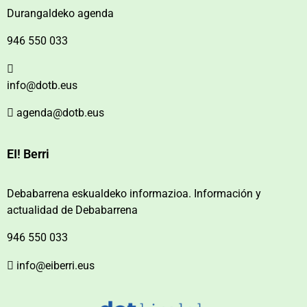
Durangaldeko agenda
946 550 033
info@dotb.eus
agenda@dotb.eus
EI! Berri
Debabarrena eskualdeko informazioa. Información y
actualidad de Debabarrena
946 550 033
info@eiberri.eus