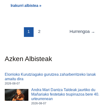
Irakurri albistea »
1
2
Hurrengoa
→
Azken Albisteak
Elorrioko Kurutziagako gurutzea zaharberritzeko lanak
amaitu dira
2026-08-07
Andra Mari Dantza Taldeak jaurtiko du
Mañariako festetako txupinazoa bere 40.
urteurrenean
2026-08-07