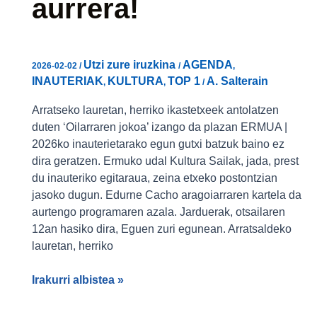
aurrera!
Utzi zure iruzkina
AGENDA
2026-02-02
/
/
,
INAUTERIAK
KULTURA
TOP 1
A. Salterain
,
,
/
Arratseko lauretan, herriko ikastetxeek antolatzen
duten ‘Oilarraren jokoa’ izango da plazan ERMUA |
2026ko inauterietarako egun gutxi batzuk baino ez
dira geratzen. Ermuko udal Kultura Sailak, jada, prest
du inauteriko egitaraua, zeina etxeko postontzian
jasoko dugun. Edurne Cacho aragoiarraren kartela da
aurtengo programaren azala. Jarduerak, otsailaren
12an hasiko dira, Eguen zuri egunean. Arratsaldeko
lauretan, herriko
Irakurri albistea »