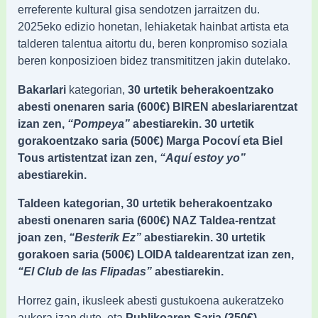
erreferente kultural gisa sendotzen jarraitzen du.
2025eko edizio honetan, lehiaketak hainbat artista eta
talderen talentua aitortu du, beren konpromiso soziala
beren konposizioen bidez transmititzen jakin dutelako.
Bakarlari
kategorian,
30 urtetik beherakoentzako
abesti onenaren saria (600€) BIREN abeslariarentzat
izan zen,
“Pompeya”
abestiarekin. 30 urtetik
gorakoentzako saria (500€) Marga Pocoví eta Biel
Tous artistentzat izan zen,
“Aquí estoy yo”
abestiarekin.
Taldeen kategorian, 30 urtetik beherakoentzako
abesti onenaren saria (600€) NAZ Taldea-rentzat
joan zen,
“Besterik Ez”
abestiarekin. 30 urtetik
gorakoen saria (500€) LOIDA taldearentzat izan zen,
“El Club de las Flipadas”
abestiarekin.
Horrez gain, ikusleek abesti gustukoena aukeratzeko
aukera izan dute, eta
Publikoaren Saria (350€)