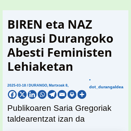
BIREN eta NAZ
nagusi Durangoko
Abesti Feministen
Lehiaketan
•
2025-03-18
/
DURANGO
,
Martxoak 8
,
dot_durangaldea
Publikoaren Saria Gregoriak
taldearentzat izan da