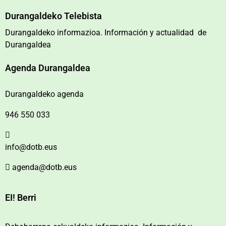
Durangaldeko Telebista
Durangaldeko informazioa. Información y actualidad de
Durangaldea
Agenda Durangaldea
Durangaldeko agenda
946 550 033
info@dotb.eus
agenda@dotb.eus
EI! Berri