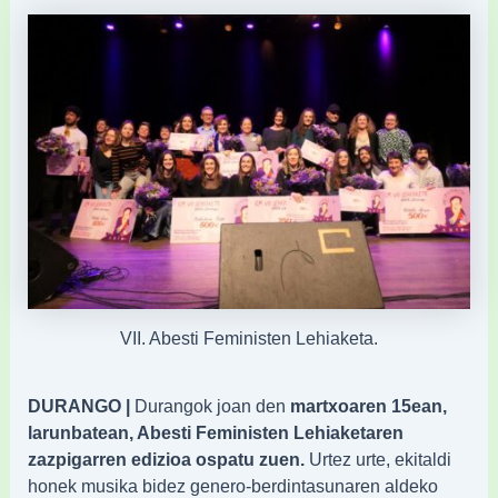
VII. Abesti Feministen Lehiaketa.
DURANGO |
Durangok joan den
martxoaren 15ean,
larunbatean, Abesti Feministen Lehiaketaren
zazpigarren edizioa ospatu zuen.
Urtez urte, ekitaldi
honek musika bidez genero-berdintasunaren aldeko