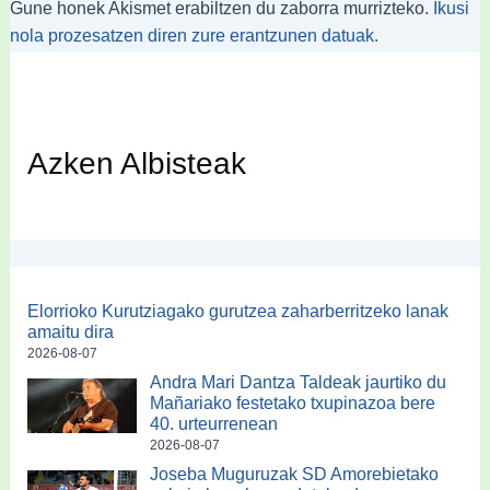
Gune honek Akismet erabiltzen du zaborra murrizteko.
Ikusi
nola prozesatzen diren zure erantzunen datuak.
Azken Albisteak
Elorrioko Kurutziagako gurutzea zaharberritzeko lanak
amaitu dira
2026-08-07
Andra Mari Dantza Taldeak jaurtiko du
Mañariako festetako txupinazoa bere
40. urteurrenean
2026-08-07
Joseba Muguruzak SD Amorebietako