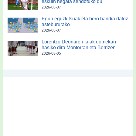
eskuin hegala sendotuko du
2026-08-07
Egun eguzkitsuak eta bero handia datoz
astebururako
2026-08-07
Lorentzo Deunaren jaiak domekan
hasiko dira Montorran eta Berrizen
2026-08-05