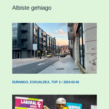
Albiste gehiago
Udal etxebizitza tasatuei buruzko lehen
ordenantza izango du Durangok
DURANGO
,
ESKUALDEA
,
TOP 2
/
2024-02-06