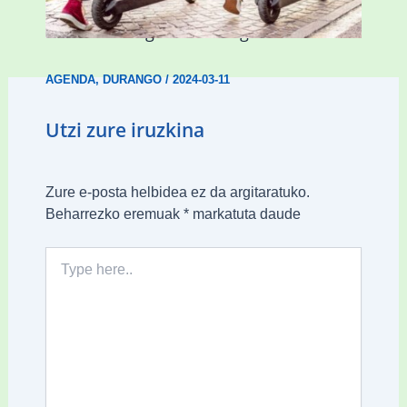
Nagusientzako Bide Segurtasuna”
hitzaldia izango da Durangon
AGENDA
,
DURANGO
/
2024-03-11
Utzi zure iruzkina
Zure e-posta helbidea ez da argitaratuko.
Beharrezko eremuak
*
markatuta daude
Type
here..