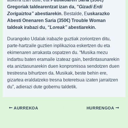
Gregoriak taldearentzat izan da,
“Gizadi Erdi
Zorigaiztoa”
abestiarekin.
Bestalde, E
uskarazko
Abesti Onenaren Saria (350€) Trouble Woman
taldeak irabazi du,
“Loreak”
abestiarekin.
Durangoko Udalak irabazle guztiak zoriontzen ditu,
parte-hartzaile guztien inplikazioa eskertzen du eta
ekimenaren arrakasta ospatzen du. “Musika mezu
indartsu baten eramaile izateaz gain, berdintasunarekin
eta aniztasunarekin duen konpromisoa sendotzen duen
trestresna bihurtzen da. Musikak, beste behin ere,
gizartea eraldatzeko tresna boteretsua izaten jarraitzen
du”, adierazi dute gobernu taldetik.
AURREKOA
HURRENGOA