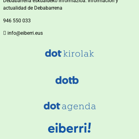
Debabarrena eskualdeko informazioa. Información y
actualidad de Debabarrena
946 550 033
info@eiberri.eus