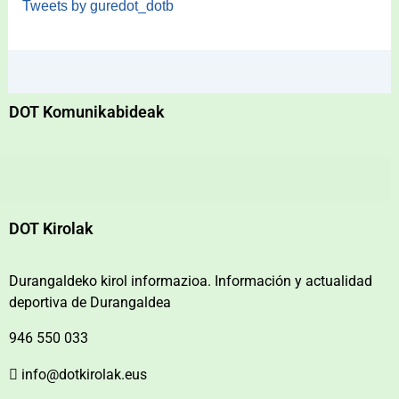
Tweets by guredot_dotb
DOT Komunikabideak
DOT Kirolak
Durangaldeko kirol informazioa. Información y actualidad
deportiva de Durangaldea
946 550 033
info@dotkirolak.eus