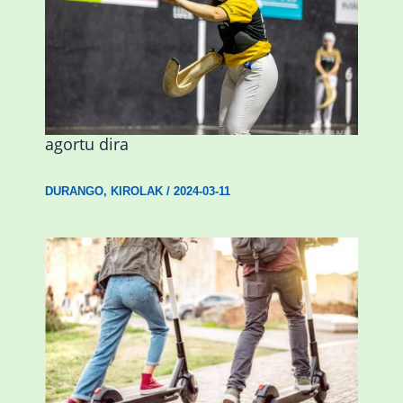
Astelehenean Durangon jokatuko den
emakumezkoen zesta finaleko sarrerak
agortu dira
DURANGO
,
KIROLAK
/
2024-03-11
Ostegun honetan “Oinezko