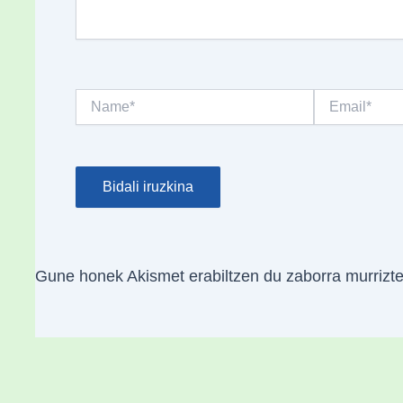
Name*
Email*
Gune honek Akismet erabiltzen du zaborra murrizt