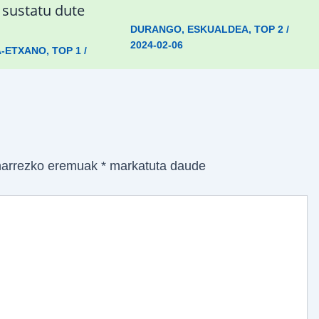
a sustatu dute
DURANGO
,
ESKUALDEA
,
TOP 2
/
2024-02-06
A-ETXANO
,
TOP 1
/
arrezko eremuak
*
markatuta daude