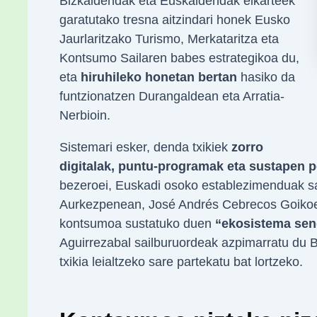
Bizkaidendak eta Euskaldendak elkarteek
garatutako tresna aitzindari honek Eusko
Jaurlaritzako Turismo, Merkataritza eta
Kontsumo Sailaren babes estrategikoa du,
eta
hiruhileko honetan bertan
hasiko da
funtzionatzen Durangaldean eta Arratia-
Nerbioin.
Sistemari esker, denda txikiek
zorro
digitalak, puntu-programak eta sustapen p
bezeroei, Euskadi osoko establezimenduak sa
Aurkezpenean, José Andrés Cebrecos Goikoe
kontsumoa sustatuko duen
“ekosistema sen
Aguirrezabal sailburuordeak azpimarratu d
txikia leialtzeko sare partekatu bat lortzeko.