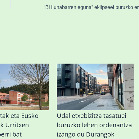
tak eta Eusko
Udal etxebizitza tasatuei
ak Urritxen
buruzko lehen ordenantza
berri bat
izango du Durangok