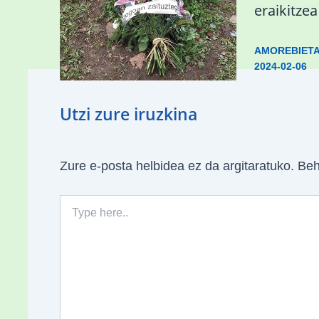
hondamendirik larriena»
eraikitze
ESKUALDEA
,
ZALDIBAR
/
2024-02-
AMOREBIET
06
2024-02-06
Utzi zure iruzkina
Zure e-posta helbidea ez da argitaratuko.
Beh
Type
here..