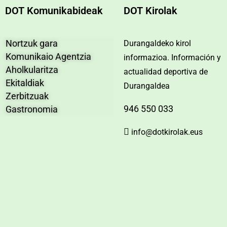
DOT Komunikabideak
DOT Kirolak
Nortzuk gara
Durangaldeko kirol
Komunikaio Agentzia
informazioa. Información y
Aholkularitza
actualidad deportiva de
Ekitaldiak
Durangaldea
Zerbitzuak
946 550 033
Gastronomia
info@dotkirolak.eus