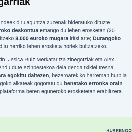
garriak
undeek dirulaguntza zuzenak bideratuko dituzte
uroko deskontua
emango du lehen erosketan (20
oitzeko
8.000 euroko mugara
iritsi arte;
Durangoko
 ditu herriko lehen erosketa horiek bultzatzeko.
in. Jesica Ruiz Merkataritza zinegotziak eta Alex
du dute ezinbestekoa dela denda txikiei tresna
ra egokitu daitezen
, bezeroarekiko harreman hurbila
angoko alkateak gogoratu du
benetako erronka orain
k plataforma beren eguneroko erosketetan erabiltzera
HURRENG