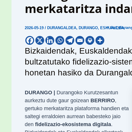
merkataritza inda
• dot_duran
2026-05-19
/
DURANGALDEA
,
DURANGO
,
ESKUALDEA
,
Bizkaidendak, Euskaldendak 
bultzatutako fidelizazio-sis
honetan hasiko da Duranga
DURANGO |
Durangoko Kurutzesantun
aurkeztu dute gaur goizean
BERRIRO
,
gertuko merkataritza plataforma handien eta
saltegi erraldoien aurrean babesteko jaio
den
fidelizazio-ekosistema digitala
.