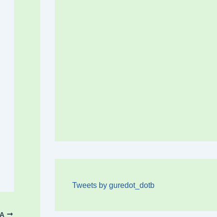
Tweets by guredot_dotb
OA