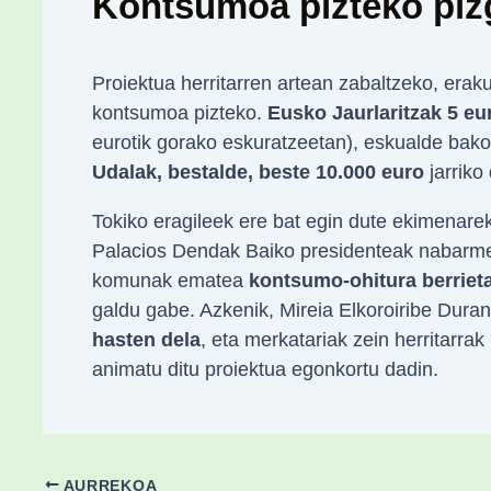
Kontsumoa pizteko piz
Proiektua herritarren artean zabaltzeko, erak
kontsumoa pizteko.
Eusko Jaurlaritzak 5 e
eurotik gorako eskuratzeetan), eskualde bak
Udalak, bestalde, beste 10.000 euro
jarriko
Tokiko eragileek ere bat egin dute ekimenarek
Palacios Dendak Baiko presidenteak nabarmen
komunak ematea
kontsumo-ohitura berrieta
galdu gabe. Azkenik, Mireia Elkoroiribe Dur
hasten dela
, eta merkatariak zein herritarra
animatu ditu proiektua egonkortu dadin.
AURREKOA