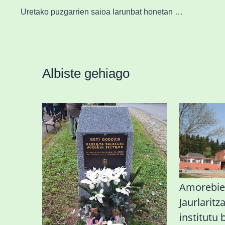
Uretako puzgarrien saioa larunbat honetan Durangoko igerilekuan
Albiste gehiago
«Azkenengo 40 urteetan
Amorebie
Zaldibar jo zuen
Jaurlaritz
ingurumen-
institutu 