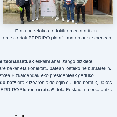
Erakundeetako eta tokiko merkataritzako
ordezkariak BERRIRO plataformaren aurkezpenean.
ertsonalizatuak
eskaini ahal izango dizkiete
re bakar eta konektatu batean josteko helburuarekin.
txea Bizkaidendak-eko presidenteak gertuko
do bat”
eraikitzearen alde egin du. Ildo beretik, Jakes
u BERRIRO
“lehen urratsa”
dela Euskadin merkataritza