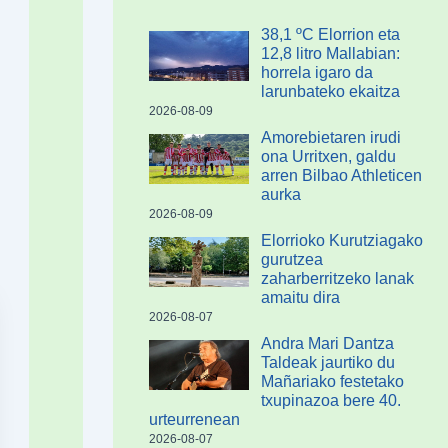
38,1 ºC Elorrion eta
12,8 litro Mallabian:
horrela igaro da
larunbateko ekaitza
2026-08-09
Amorebietaren irudi
ona Urritxen, galdu
arren Bilbao Athleticen
aurka
2026-08-09
Elorrioko Kurutziagako
gurutzea
zaharberritzeko lanak
amaitu dira
2026-08-07
Andra Mari Dantza
Taldeak jaurtiko du
Mañariako festetako
txupinazoa bere 40.
urteurrenean
2026-08-07