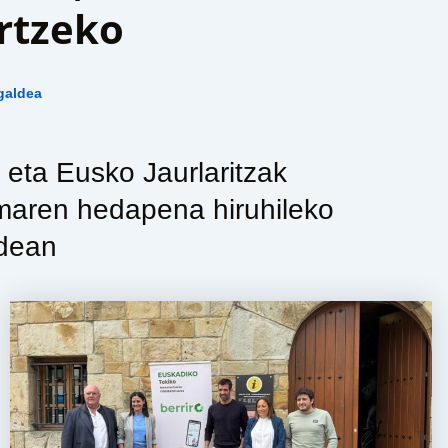
rtzeko
galdea
eta Eusko Jaurlaritzak
temaren hedapena hiruhileko
ldean