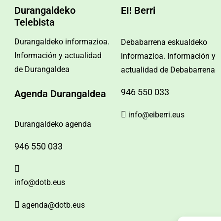
Durangaldeko
EI! Berri
Telebista
Durangaldeko informazioa.
Debabarrena eskualdeko
Información y actualidad
informazioa. Información y
de Durangaldea
actualidad de Debabarrena
946 550 033
Agenda Durangaldea
info@eiberri.eus
Durangaldeko agenda
946 550 033
info@dotb.eus
agenda@dotb.eus