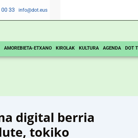
5 00 33
info@dot.eus
AMOREBIETA-ETXANO
KIROLAK
KULTURA
AGENDA
DOT T
a digital berria
ute, tokiko