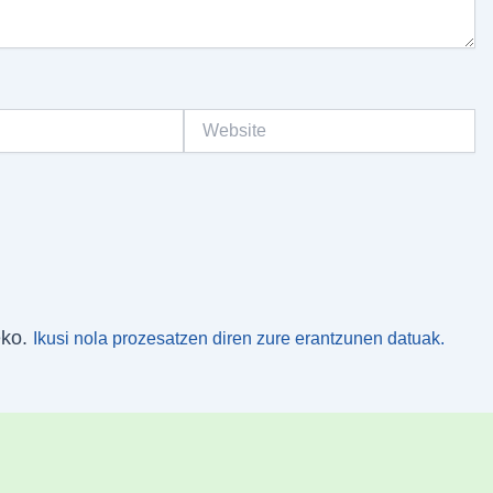
Website
eko.
Ikusi nola prozesatzen diren zure erantzunen datuak.