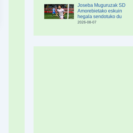
Joseba Muguruzak SD
Amorebietako eskuin
hegala sendotuko du
2026-08-07