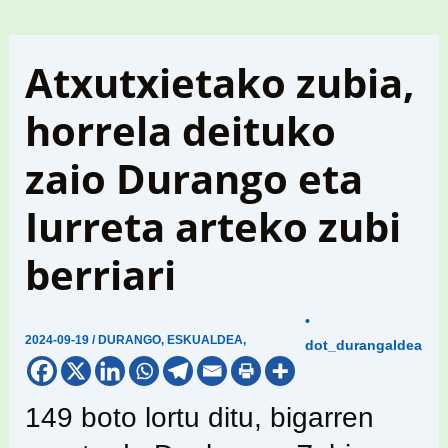
Atxutxietako zubia,
horrela deituko
zaio Durango eta
Iurreta arteko zubi
berriari
•
2024-09-19
/
DURANGO
,
ESKUALDEA
,
dot_durangaldea
149 boto lortu ditu, bigarren