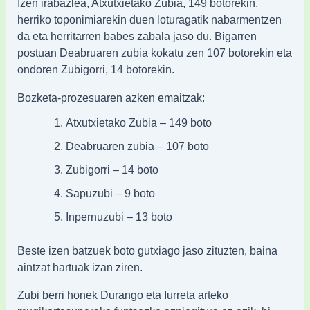
Izen irabazlea, Atxutxietako Zubia, 149 botorekin,
herriko toponimiarekin duen loturagatik nabarmentzen
da eta herritarren babes zabala jaso du. Bigarren
postuan Deabruaren zubia kokatu zen 107 botorekin eta
ondoren Zubigorri, 14 botorekin.
Bozketa-prozesuaren azken emaitzak:
Atxutxietako Zubia – 149 boto
Deabruaren zubia – 107 boto
Zubigorri – 14 boto
Sapuzubi – 9 boto
Inpernuzubi – 13 boto
Beste izen batzuek boto gutxiago jaso zituzten, baina
aintzat hartuak izan ziren.
Zubi berri honek Durango eta Iurreta arteko