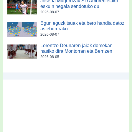
Joseba Muguruzak SD Amorebietako
eskuin hegala sendotuko du
2026-08-07
Egun eguzkitsuak eta bero handia datoz
astebururako
2026-08-07
Lorentzo Deunaren jaiak domekan
hasiko dira Montorran eta Berrizen
2026-08-05