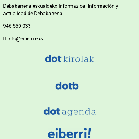
Debabarrena eskualdeko informazioa. Información y
actualidad de Debabarrena
946 550 033
info@eiberri.eus