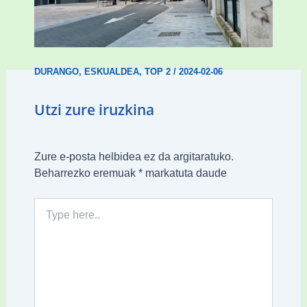
Udal etxebizitza tasatuei buruzko lehen
ordenantza izango du Durangok
DURANGO
,
ESKUALDEA
,
TOP 2
/
2024-02-06
Utzi zure iruzkina
Zure e-posta helbidea ez da argitaratuko.
Beharrezko eremuak
*
markatuta daude
Type
here..