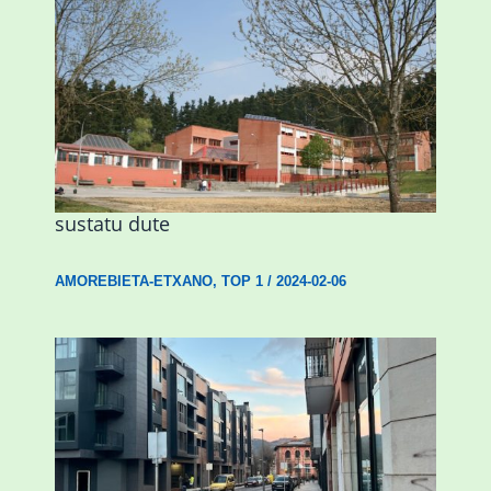
Amorebietak eta Eusko Jaurlaritzak
Urritxen institutu berri bat eraikitzea
sustatu dute
AMOREBIETA-ETXANO
,
TOP 1
/
2024-02-06