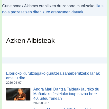
Gune honek Akismet erabiltzen du zaborra murrizteko.
Ikusi
nola prozesatzen diren zure erantzunen datuak.
Azken Albisteak
Elorrioko Kurutziagako gurutzea zaharberritzeko lanak
amaitu dira
2026-08-07
Andra Mari Dantza Taldeak jaurtiko du
Mañariako festetako txupinazoa bere
40. urteurrenean
2026-08-07