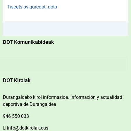
Tweets by guredot_dotb
DOT Komunikabideak
DOT Kirolak
Durangaldeko kirol informazioa. Información y actualidad
deportiva de Durangaldea
946 550 033
info@dotkirolak.eus