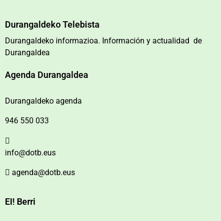
Durangaldeko Telebista
Durangaldeko informazioa. Información y actualidad de
Durangaldea
Agenda Durangaldea
Durangaldeko agenda
946 550 033
info@dotb.eus
agenda@dotb.eus
EI! Berri