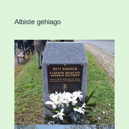
Albiste gehiago
«Azkenengo 40 urteetan Zaldibar jo zuen
ingurumen-hondamendirik larriena»
ESKUALDEA
,
ZALDIBAR
/
2024-02-06