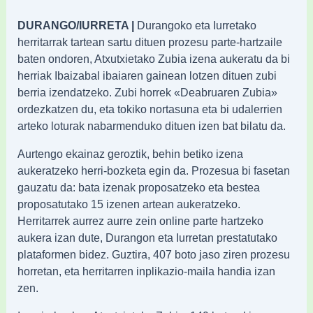
DURANGO/IURRETA |
Durangoko eta Iurretako
herritarrak tartean sartu dituen prozesu parte-hartzaile
baten ondoren, Atxutxietako Zubia izena aukeratu da bi
herriak Ibaizabal ibaiaren gainean lotzen dituen zubi
berria izendatzeko. Zubi horrek «Deabruaren Zubia»
ordezkatzen du, eta tokiko nortasuna eta bi udalerrien
arteko loturak nabarmenduko dituen izen bat bilatu da.
Aurtengo ekainaz geroztik, behin betiko izena
aukeratzeko herri-bozketa egin da. Prozesua bi fasetan
gauzatu da: bata izenak proposatzeko eta bestea
proposatutako 15 izenen artean aukeratzeko.
Herritarrek aurrez aurre zein online parte hartzeko
aukera izan dute, Durangon eta Iurretan prestatutako
plataformen bidez. Guztira, 407 boto jaso ziren prozesu
horretan, eta herritarren inplikazio-maila handia izan
zen.