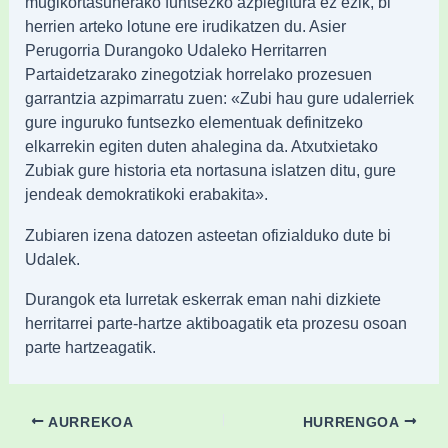
mugikortasunerako funtsezko azpiegitura ez ezik, bi
herrien arteko lotune ere irudikatzen du. Asier
Perugorria Durangoko Udaleko Herritarren
Partaidetzarako zinegotziak horrelako prozesuen
garrantzia azpimarratu zuen: «Zubi hau gure udalerriek
gure inguruko funtsezko elementuak definitzeko
elkarrekin egiten duten ahalegina da. Atxutxietako
Zubiak gure historia eta nortasuna islatzen ditu, gure
jendeak demokratikoki erabakita».
Zubiaren izena datozen asteetan ofizialduko dute bi
Udalek.
Durangok eta Iurretak eskerrak eman nahi dizkiete
herritarrei parte-hartze aktiboagatik eta prozesu osoan
parte hartzeagatik.
AURREKOA
HURRENGOA