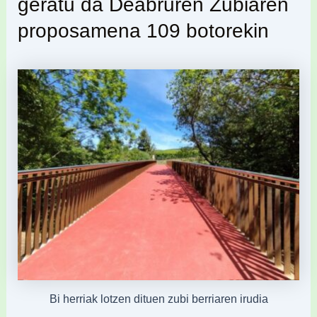
geratu da Deabruren Zubiaren
proposamena 109 botorekin
Bi herriak lotzen dituen zubi berriaren irudia