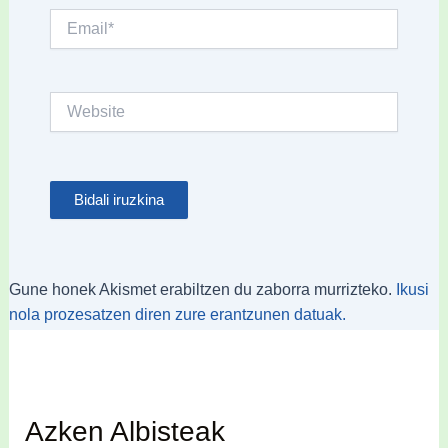
Email*
Website
Gune honek Akismet erabiltzen du zaborra murrizteko.
Ikusi
nola prozesatzen diren zure erantzunen datuak.
Azken Albisteak