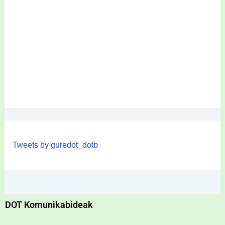
Tweets by guredot_dotb
DOT Komunikabideak