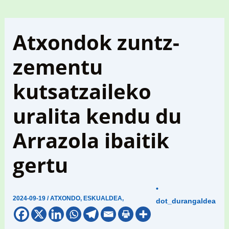
Atxondok zuntz-
zementu
kutsatzaileko
uralita kendu du
Arrazola ibaitik
gertu
•
2024-09-19
/
ATXONDO
,
ESKUALDEA
,
dot_durangaldea