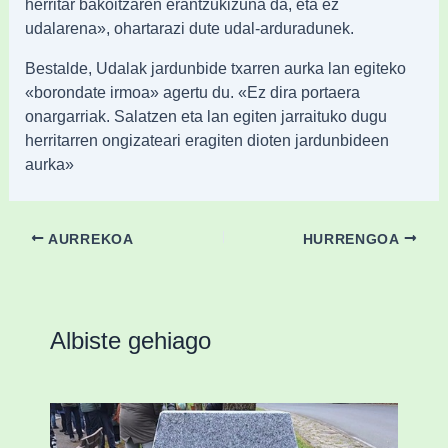
herritar bakoitzaren erantzukizuna da, eta ez
udalarena», ohartarazi dute udal-arduradunek.
Bestalde, Udalak jardunbide txarren aurka lan egiteko
«borondate irmoa» agertu du. «Ez dira portaera
onargarriak. Salatzen eta lan egiten jarraituko dugu
herritarren ongizateari eragiten dioten jardunbideen
aurka»
AURREKOA
HURRENGOA
Albiste gehiago