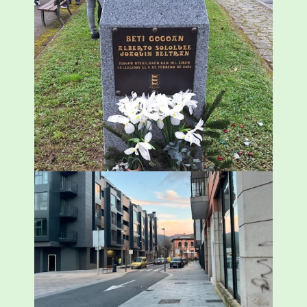
«Azkenengo 40 urteetan Zaldibar jo zuen
ingurumen-hondamendirik larriena»
ESKUALDEA
,
ZALDIBAR
/
2024-02-06
Udal etxebizitza tasatuei buruzko lehen
ordenantza izango du Durangok