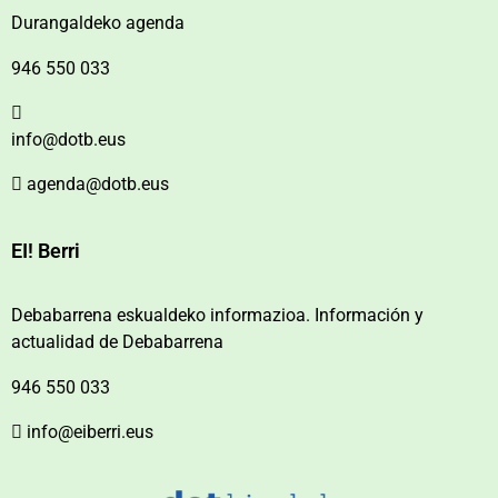
Durangaldeko agenda
946 550 033
info@dotb.eus
agenda@dotb.eus
EI! Berri
Debabarrena eskualdeko informazioa. Información y
actualidad de Debabarrena
946 550 033
info@eiberri.eus