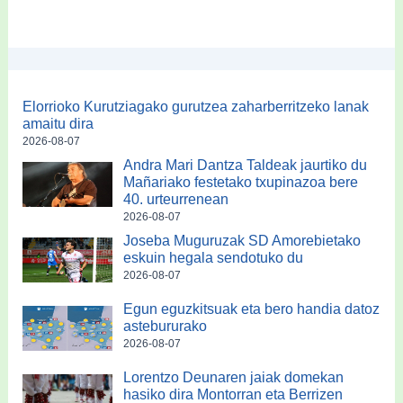
Elorrioko Kurutziagako gurutzea zaharberritzeko lanak
amaitu dira
2026-08-07
Andra Mari Dantza Taldeak jaurtiko du
Mañariako festetako txupinazoa bere
40. urteurrenean
2026-08-07
Joseba Muguruzak SD Amorebietako
eskuin hegala sendotuko du
2026-08-07
Egun eguzkitsuak eta bero handia datoz
astebururako
2026-08-07
Lorentzo Deunaren jaiak domekan
hasiko dira Montorran eta Berrizen