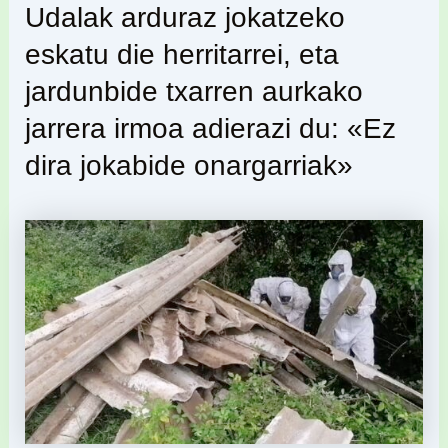
Udalak arduraz jokatzeko
eskatu die herritarrei, eta
jardunbide txarren aurkako
jarrera irmoa adierazi du: «Ez
dira jokabide onargarriak»