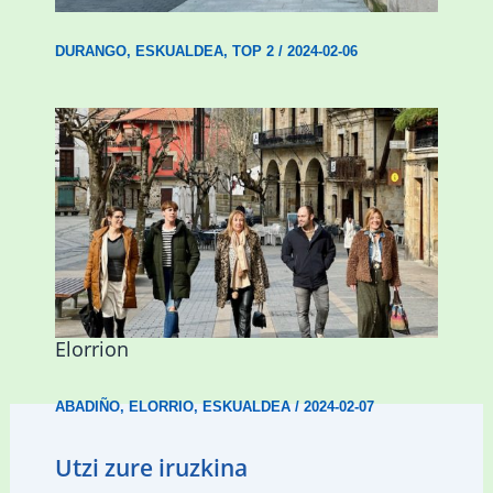
DURANGO
,
ESKUALDEA
,
TOP 2
/
2024-02-06
Mankomunitateko gizarte-langileak
presentzia indartu du Abadiñon eta
Elorrion
ABADIÑO
,
ELORRIO
,
ESKUALDEA
/
2024-02-07
Utzi zure iruzkina