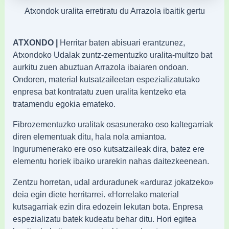
Atxondok uralita erretiratu du Arrazola ibaitik gertu
ATXONDO |
Herritar baten abisuari erantzunez,
Atxondoko Udalak zuntz-zementuzko uralita-multzo bat
aurkitu zuen abuztuan Arrazola ibaiaren ondoan.
Ondoren, material kutsatzaileetan espezializatutako
enpresa bat kontratatu zuen uralita kentzeko eta
tratamendu egokia emateko.
Fibrozementuzko uralitak osasunerako oso kaltegarriak
diren elementuak ditu, hala nola amiantoa.
Ingurumenerako ere oso kutsatzaileak dira, batez ere
elementu horiek ibaiko urarekin nahas daitezkeenean.
Zentzu horretan, udal arduradunek «arduraz jokatzeko»
deia egin diete herritarrei. «Horrelako material
kutsagarriak ezin dira edozein lekutan bota. Enpresa
espezializatu batek kudeatu behar ditu. Hori egitea