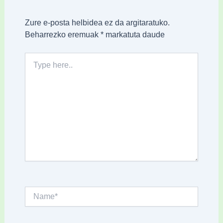
Zure e-posta helbidea ez da argitaratuko.
Beharrezko eremuak
*
markatuta daude
Type
here..
Name*