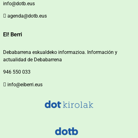
info@dotb.eus
agenda@dotb.eus
EI! Berri
Debabarrena eskualdeko informazioa. Información y
actualidad de Debabarrena
946 550 033
info@eiberri.eus