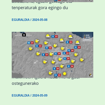
asteazkena, eguzki gehiago eta
tenperaturak gora egingo du
EGURALDIA
/
2024-05-08
Giro eguzkitsua eta tenperatura
maximoen igoera nabarmena gaur
ostegunerako
EGURALDIA
/
2024-05-09