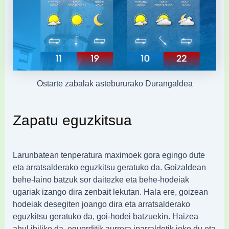
Ostarte zabalak astebururako Durangaldea
Zapatu eguzkitsua
Larunbatean tenperatura maximoek gora egingo dute
eta arratsalderako eguzkitsu geratuko da. Goizaldean
behe-laino batzuk sor daitezke eta behe-hodeiak
ugariak izango dira zenbait lekutan. Hala ere, goizean
hodeiak desegiten joango dira eta arratsalderako
eguzkitsu geratuko da, goi-hodei batzuekin. Haizea
ahul ibiliko da, eguerditik aurrera iparraldetik joko du eta