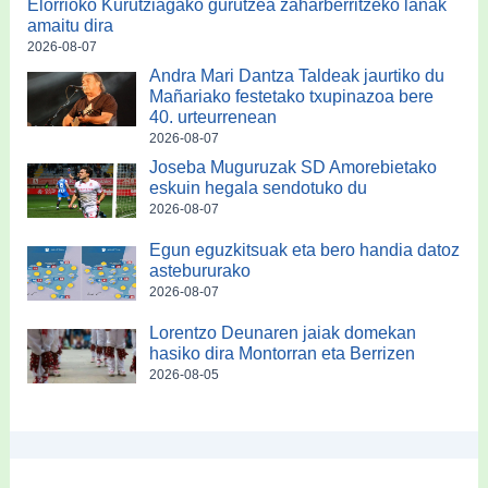
Elorrioko Kurutziagako gurutzea zaharberritzeko lanak
amaitu dira
2026-08-07
Andra Mari Dantza Taldeak jaurtiko du
Mañariako festetako txupinazoa bere
40. urteurrenean
2026-08-07
Joseba Muguruzak SD Amorebietako
eskuin hegala sendotuko du
2026-08-07
Egun eguzkitsuak eta bero handia datoz
astebururako
2026-08-07
Lorentzo Deunaren jaiak domekan
hasiko dira Montorran eta Berrizen
2026-08-05