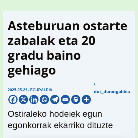
Asteburuan ostarte
zabalak eta 20
gradu baino
gehiago
•
2025-05-23
/
EGURALDIA
dot_durangaldea
Ostiraleko hodeiek egun
egonkorrak ekarriko dituzte