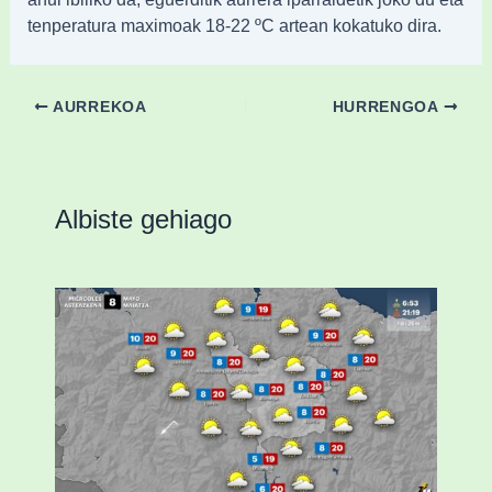
tenperatura maximoak 18-22 ºC artean kokatuko dira.
AURREKOA
HURRENGOA
Albiste gehiago
Eguraldiak hobera egingo du gaur,