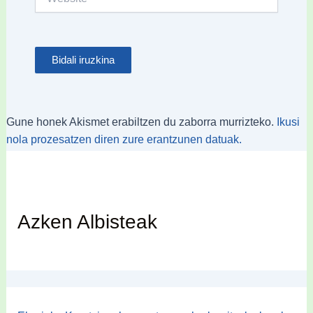
Gune honek Akismet erabiltzen du zaborra murrizteko.
Ikusi
nola prozesatzen diren zure erantzunen datuak.
Azken Albisteak