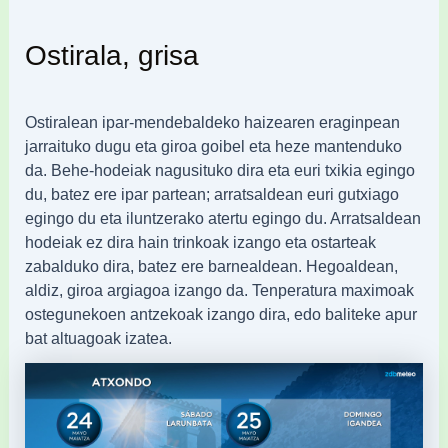
Ostirala, grisa
Ostiralean ipar-mendebaldeko haizearen eraginpean
jarraituko dugu eta giroa goibel eta heze mantenduko
da. Behe-hodeiak nagusituko dira eta euri txikia egingo
du, batez ere ipar partean; arratsaldean euri gutxiago
egingo du eta iluntzerako atertu egingo du. Arratsaldean
hodeiak ez dira hain trinkoak izango eta ostarteak
zabalduko dira, batez ere barnealdean. Hegoaldean,
aldiz, giroa argiagoa izango da. Tenperatura maximoak
ostegunekoen antzekoak izango dira, edo baliteke apur
bat altuagoak izatea.