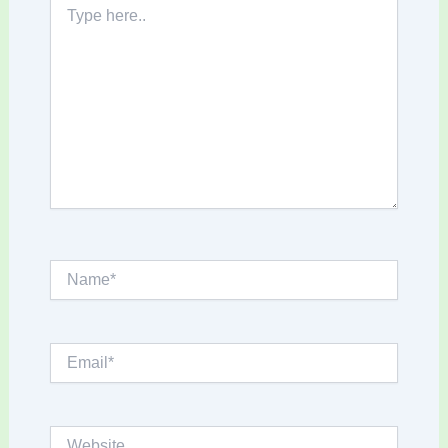
Type
here..
Name*
Email*
Website