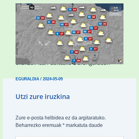
Asteburuan 25 gradu baino gehiago eta
ekaitzak izan daitezke Durangaldean
EGURALDIA
/
2024-05-09
Utzi zure iruzkina
Zure e-posta helbidea ez da argitaratuko.
Beharrezko eremuak
*
markatuta daude