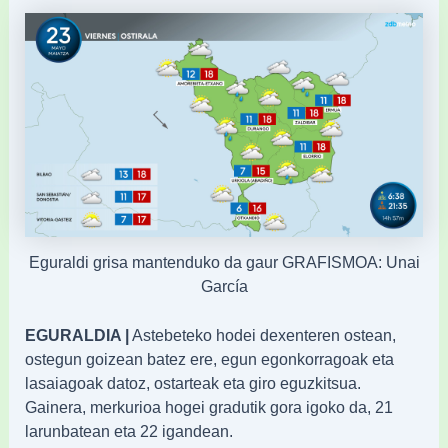
Eguraldi grisa mantenduko da gaur GRAFISMOA: Unai
García
EGURALDIA |
Astebeteko hodei dexenteren ostean,
ostegun goizean batez ere, egun egonkorragoak eta
lasaiagoak datoz, ostarteak eta giro eguzkitsua.
Gainera, merkurioa hogei gradutik gora igoko da, 21
larunbatean eta 22 igandean.