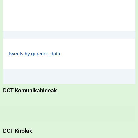
Tweets by guredot_dotb
DOT Komunikabideak
DOT Kirolak