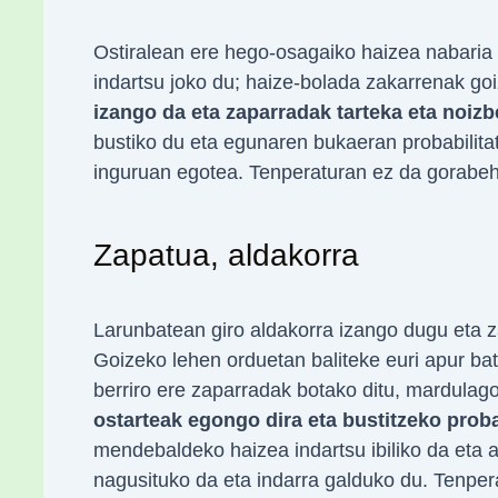
Ostiralean ere hego-osagaiko haizea nabari
indartsu joko du; haize-bolada zakarrenak go
izango da eta zaparradak tarteka eta noizb
bustiko du eta egunaren bukaeran probabilita
inguruan egotea. Tenperaturan ez da gorabeh
Zapatua, aldakorra
Larunbatean giro aldakorra izango dugu eta z
Goizeko lehen orduetan baliteke euri apur ba
berriro ere zaparradak botako ditu, mardulag
ostarteak egongo dira eta bustitzeko probab
mendebaldeko haizea indartsu ibiliko da eta
nagusituko da eta indarra galduko du. Tenper