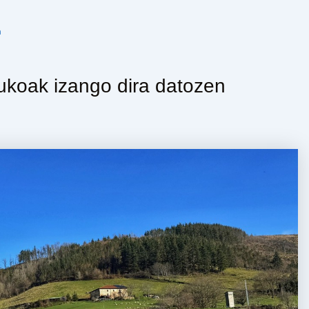
n
ukoak izango dira datozen