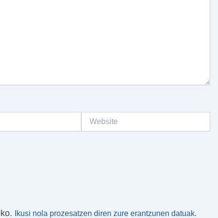
Website
eko.
Ikusi nola prozesatzen diren zure erantzunen datuak.