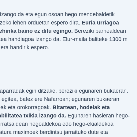
a izango da eta egun osoan hego-mendebaldetik
izeko lehen orduetan espero dira.
Euria urriagoa
ehinka baino ez ditu egingo.
Bereziki barnealdean
tea handiagoa izango da. Elur-maila baliteke 1300 m
era handirik espero.
aparradak egin ditzake, bereziki egunaren bukaeran.
t egitea, batez ere Nafarroan; egunaren bukaeran
oak eta orokorragoak.
Bitartean, hodeiak eta
ilitatea txikia izango da.
Egunaren hasieran hego-
 arratsaldean hegoaldekoa edo hego-ekialdekoa
atura maximoek berdintsu jarraituko dute eta