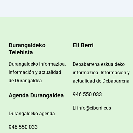
Durangaldeko
EI! Berri
Telebista
Durangaldeko informazioa.
Debabarrena eskualdeko
Información y actualidad
informazioa. Información y
de Durangaldea
actualidad de Debabarrena
946 550 033
Agenda Durangaldea
info@eiberri.eus
Durangaldeko agenda
946 550 033