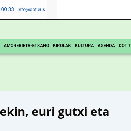
5 00 33
info@dot.eus
AMOREBIETA-ETXANO
KIROLAK
KULTURA
AGENDA
DOT T
kin, euri gutxi eta