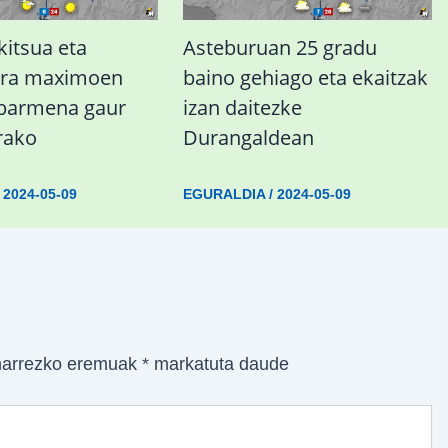
kitsua eta
Asteburuan 25 gradu
ura maximoen
baino gehiago eta ekaitzak
abarmena gaur
izan daitezke
rako
Durangaldean
/
2024-05-09
EGURALDIA
/
2024-05-09
arrezko eremuak
*
markatuta daude