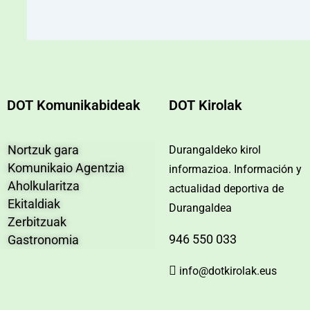
DOT Komunikabideak
DOT Kirolak
Nortzuk gara
Durangaldeko kirol
Komunikaio Agentzia
informazioa. Información y
Aholkularitza
actualidad deportiva de
Ekitaldiak
Durangaldea
Zerbitzuak
946 550 033
Gastronomia
info@dotkirolak.eus