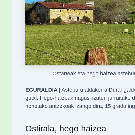
Ostarteak eta hego haizea asteb
EGURALDIA |
Asteburu aldakorra Durangaldea
gutxi. Hego-haizeak nagusi izaten jarraituko 
honetako antzekoak izango dira, 15 gradu in
Ostirala, hego haizea