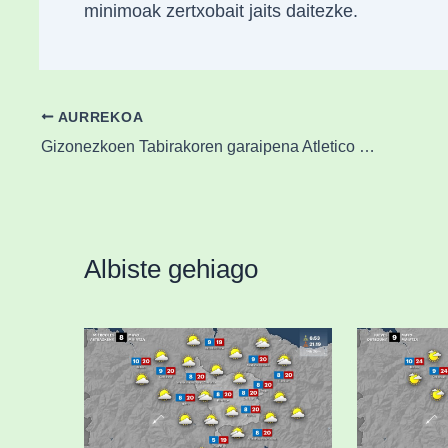
minimoak zertxobait jaits daitezke.
AURREKOA
Gizonezkoen Tabirakoren garaipena Atletico San Sebastianen aurka
Albiste gehiago