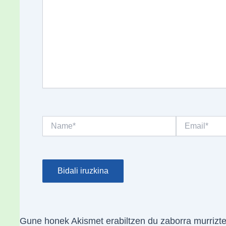
Name*
Email*
Gune honek Akismet erabiltzen du zaborra murrizt