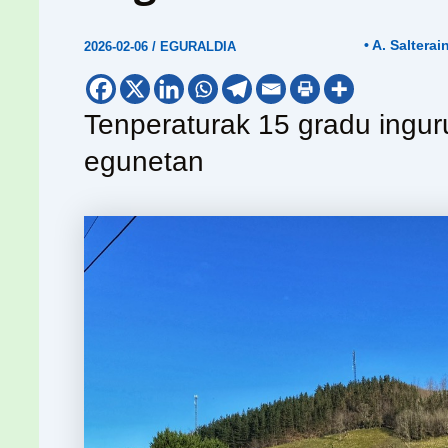
• A. Salterai
2026-02-06
/
EGURALDIA
Tenperaturak 15 gradu ingur
egunetan