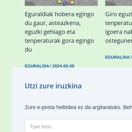
Eguraldiak hobera egingo
Giro eguz
du gaur, asteazkena,
tenperat
eguzki gehiago eta
igoera n
tenperaturak gora egingo
ostegune
du
EGURALDIA
EGURALDIA
/
2024-05-08
Utzi zure iruzkina
Zure e-posta helbidea ez da argitaratuko.
Beh
Type
here..