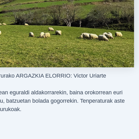
ururako ARGAZKIA ELORRIO: Victor Uriarte
n eguraldi aldakorrarekin, baina orokorrean euri
du, batzuetan bolada gogorrekin. Tenperaturak aste
gurukoak.