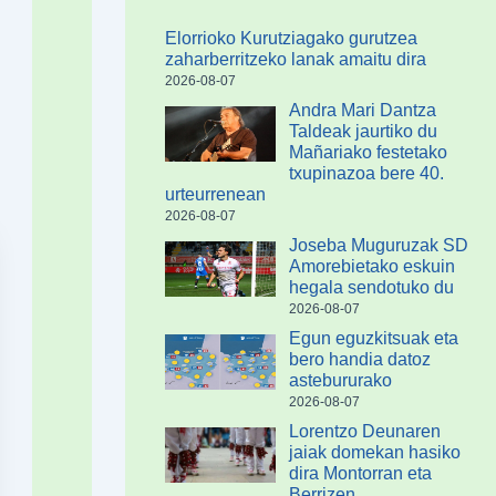
Elorrioko Kurutziagako gurutzea
zaharberritzeko lanak amaitu dira
2026-08-07
Andra Mari Dantza
Taldeak jaurtiko du
Mañariako festetako
txupinazoa bere 40.
urteurrenean
2026-08-07
Joseba Muguruzak SD
Amorebietako eskuin
hegala sendotuko du
2026-08-07
Egun eguzkitsuak eta
bero handia datoz
astebururako
2026-08-07
Lorentzo Deunaren
jaiak domekan hasiko
dira Montorran eta
Berrizen