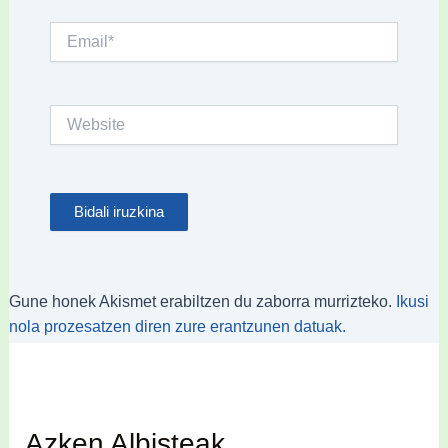
Email*
Website
Gune honek Akismet erabiltzen du zaborra murrizteko.
Ikusi
nola prozesatzen diren zure erantzunen datuak.
Azken Albisteak