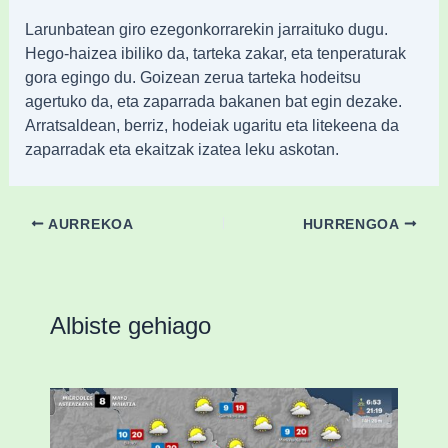
Larunbatean giro ezegonkorrarekin jarraituko dugu.
Hego-haizea ibiliko da, tarteka zakar, eta tenperaturak
gora egingo du. Goizean zerua tarteka hodeitsu
agertuko da, eta zaparrada bakanen bat egin dezake.
Arratsaldean, berriz, hodeiak ugaritu eta litekeena da
zaparradak eta ekaitzak izatea leku askotan.
AURREKOA
HURRENGOA
Albiste gehiago