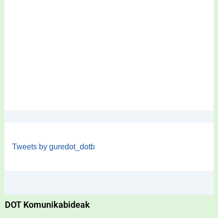
Tweets by guredot_dotb
DOT Komunikabideak