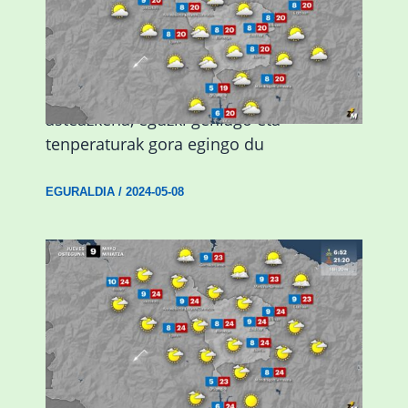
Eguraldiak hobera egingo du gaur,
asteazkena, eguzki gehiago eta
tenperaturak gora egingo du
EGURALDIA
/
2024-05-08
Giro eguzkitsua eta tenperatura