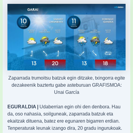
Zaparrada trumoitsu batzuk egin ditzake, txingorra egite
dezakeenik baztertu gabe asteburuan GRAFISMOA:
Unai García
EGURALDIA |
Udaberrian egin ohi den denbora. Hau
da, oso nahasia, soilguneak, zaparrada batzuk eta
ekaitzak dituena, batez ere egunaren bigarren erdian.
Tenperaturak leunak izango dira, 20 gradu ingurukoak.