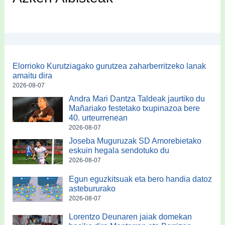
Elorrioko Kurutziagako gurutzea zaharberritzeko lanak
amaitu dira
2026-08-07
Andra Mari Dantza Taldeak jaurtiko du
Mañariako festetako txupinazoa bere
40. urteurrenean
2026-08-07
Joseba Muguruzak SD Amorebietako
eskuin hegala sendotuko du
2026-08-07
Egun eguzkitsuak eta bero handia datoz
astebururako
2026-08-07
Lorentzo Deunaren jaiak domekan