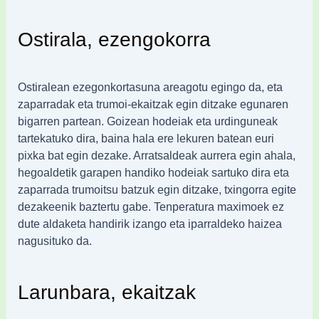
Ostirala, ezengokorra
Ostiralean ezegonkortasuna areagotu egingo da, eta
zaparradak eta trumoi-ekaitzak egin ditzake egunaren
bigarren partean. Goizean hodeiak eta urdinguneak
tartekatuko dira, baina hala ere lekuren batean euri
pixka bat egin dezake. Arratsaldeak aurrera egin ahala,
hegoaldetik garapen handiko hodeiak sartuko dira eta
zaparrada trumoitsu batzuk egin ditzake, txingorra egite
dezakeenik baztertu gabe. Tenperatura maximoek ez
dute aldaketa handirik izango eta iparraldeko haizea
nagusituko da.
Larunbara, ekaitzak