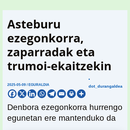
Asteburu
ezegonkorra,
zaparradak eta
trumoi-ekaitzekin
•
2025-05-09
/
EGURALDIA
dot_durangaldea
Denbora ezegonkorra hurrengo
egunetan ere mantenduko da