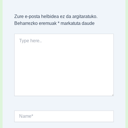
Zure e-posta helbidea ez da argitaratuko.
Beharrezko eremuak
*
markatuta daude
Type
here..
Name*