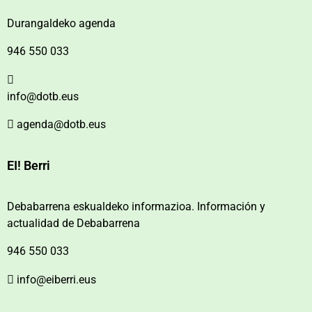
Durangaldeko agenda
946 550 033
info@dotb.eus
agenda@dotb.eus
EI! Berri
Debabarrena eskualdeko informazioa. Información y
actualidad de Debabarrena
946 550 033
info@eiberri.eus