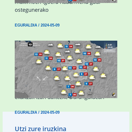
maximoen igoera nabarmena gaur
ostegunerako
EGURALDIA
/
2024-05-09
Asteburuan 25 gradu baino gehiago eta
ekaitzak izan daitezke Durangaldean
EGURALDIA
/
2024-05-09
Utzi zure iruzkina