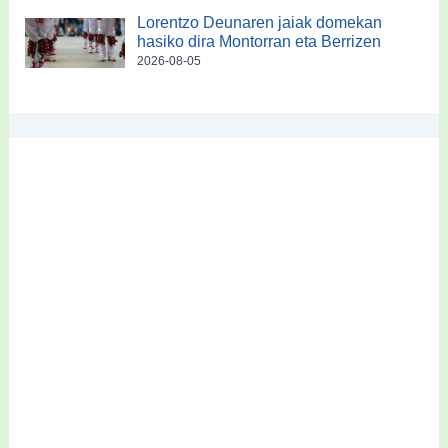
Lorentzo Deunaren jaiak domekan
hasiko dira Montorran eta Berrizen
2026-08-05