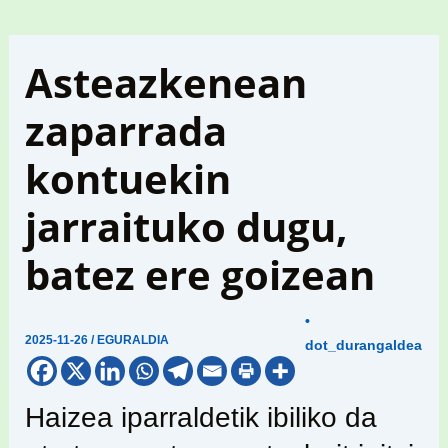
Asteazkenean
zaparrada
kontuekin
jarraituko dugu,
batez ere goizean
•
2025-11-26
/
EGURALDIA
dot_durangaldea
Haizea iparraldetik ibiliko da