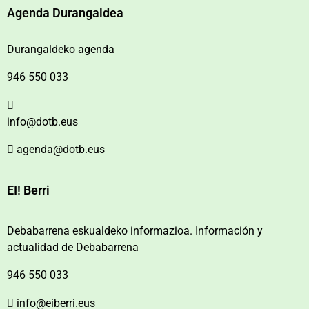
Agenda Durangaldea
Durangaldeko agenda
946 550 033
info@dotb.eus
agenda@dotb.eus
EI! Berri
Debabarrena eskualdeko informazioa. Información y
actualidad de Debabarrena
946 550 033
info@eiberri.eus