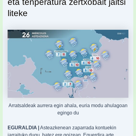
eta tenperatura zertxobait jaitsi
liteke
Arratsaldeak aurrera egin ahala, euria modu ahulagoan
egingo du
EGURALDIA |
Asteazkenean zaparrada kontuekin
jarraituko dugu, batez ere goizean. Eguerdira arte