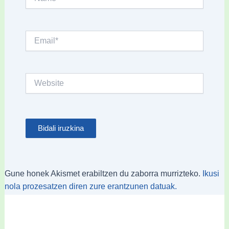
Email*
Website
Gune honek Akismet erabiltzen du zaborra murrizteko.
Ikusi
nola prozesatzen diren zure erantzunen datuak.