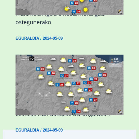
Giro eguzkitsua eta tenperatura
maximoen igoera nabarmena gaur
ostegunerako
EGURALDIA
/
2024-05-09
Asteburuan 25 gradu baino gehiago eta
ekaitzak izan daitezke Durangaldean
EGURALDIA
/
2024-05-09