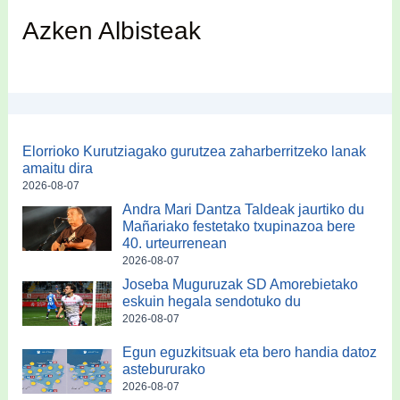
Azken Albisteak
Elorrioko Kurutziagako gurutzea zaharberritzeko lanak
amaitu dira
2026-08-07
Andra Mari Dantza Taldeak jaurtiko du
Mañariako festetako txupinazoa bere
40. urteurrenean
2026-08-07
Joseba Muguruzak SD Amorebietako
eskuin hegala sendotuko du
2026-08-07
Egun eguzkitsuak eta bero handia datoz
astebururako
2026-08-07