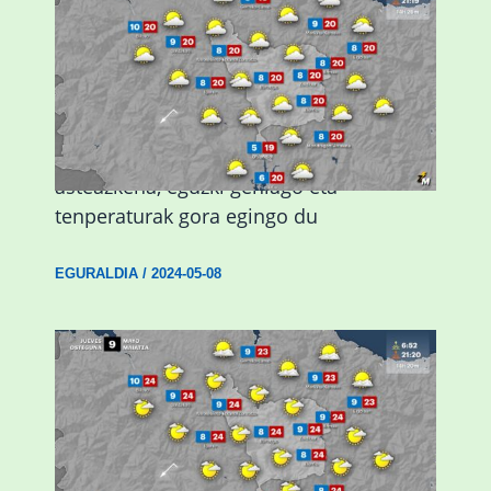
Eguraldiak hobera egingo du gaur,
asteazkena, eguzki gehiago eta
tenperaturak gora egingo du
EGURALDIA
/
2024-05-08