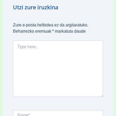
Utzi zure iruzkina
Zure e-posta helbidea ez da argitaratuko.
Beharrezko eremuak
*
markatuta daude
Type
here..
Name*