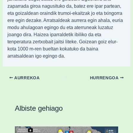
zaparrada giroa nagusituko da, batez ere ipar partean,
eta goizaldean oraindik trumoi-ekaitzak jo eta txingorra
ere egin dezake. Arratsaldeak aurrera egin ahala, euria
modu ahulagoan egingo du eta aterruneak luzatuz
joango dira. Haizea iparraldetik ibiliko da eta
tenperatura zertxobait jaitsi liteke. Goizean goiz elur-
kota 1000 m-ren bueltan kokatuko da baina
arratsaldean igo egingo da.
AURREKOA
HURRENGOA
Albiste gehiago