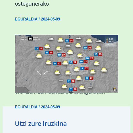
ostegunerako
EGURALDIA
/
2024-05-09
Asteburuan 25 gradu baino gehiago eta
ekaitzak izan daitezke Durangaldean
EGURALDIA
/
2024-05-09
Utzi zure iruzkina