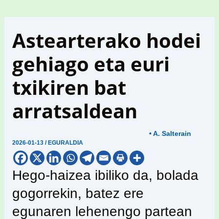
Astearterako hodei
gehiago eta euri
txikiren bat
arratsaldean
• A. Salterain
2026-01-13
/
EGURALDIA
Hego-haizea ibiliko da, bolada
gogorrekin, batez ere
egunaren lehenengo partean