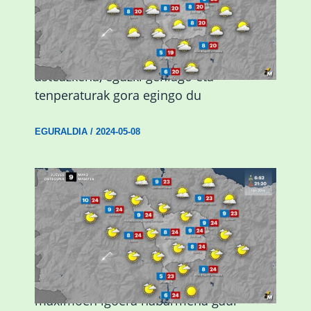
Eguraldiak hobera egingo du gaur,
asteazkena, eguzki gehiago eta
tenperaturak gora egingo du
EGURALDIA
/
2024-05-08
Giro eguzkitsua eta tenperatura
maximoen igoera nabarmena gaur