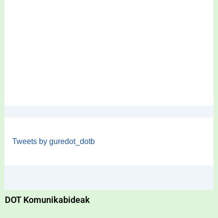
Tweets by guredot_dotb
DOT Komunikabideak