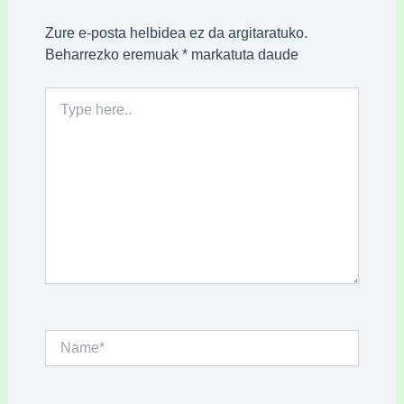
Zure e-posta helbidea ez da argitaratuko.
Beharrezko eremuak
*
markatuta daude
Type
here..
Name*