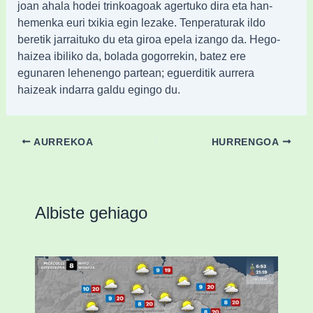
joan ahala hodei trinkoagoak agertuko dira eta han-
hemenka euri txikia egin lezake. Tenperaturak ildo
beretik jarraituko du eta giroa epela izango da. Hego-
haizea ibiliko da, bolada gogorrekin, batez ere
egunaren lehenengo partean; eguerditik aurrera
haizeak indarra galdu egingo du.
AURREKOA
HURRENGOA
Albiste gehiago