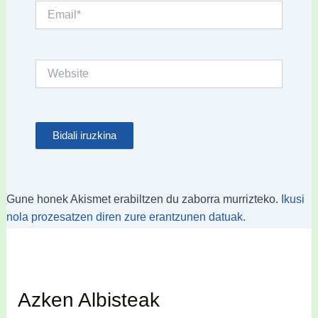
Email*
Website
Gune honek Akismet erabiltzen du zaborra murrizteko.
Ikusi
nola prozesatzen diren zure erantzunen datuak.
Azken Albisteak