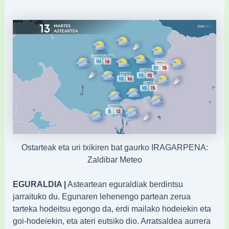
Ostarteak eta uri txikiren bat gaurko IRAGARPENA:
Zaldibar Meteo
EGURALDIA |
Asteartean eguraldiak berdintsu
jarraituko du. Egunaren lehenengo partean zerua
tarteka hodeitsu egongo da, erdi mailako hodeiekin eta
goi-hodeiekin, eta ateri eutsiko dio. Arratsaldea aurrera