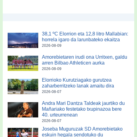
38,1 ºC Elorrion eta 12,8 litro Mallabian:
horrela igaro da larunbateko ekaitza
2026-08-09
Amorebietaren irudi ona Urritxen, galdu
arren Bilbao Athleticen aurka
2026-08-09
Elorrioko Kurutziagako gurutzea
zaharberritzeko lanak amaitu dira
2026-08-07
Andra Mari Dantza Taldeak jaurtiko du
Mañariako festetako txupinazoa bere
40. urteurrenean
2026-08-07
Joseba Muguruzak SD Amorebietako
eskuin hegala sendotuko du