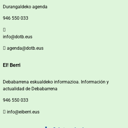
Durangaldeko agenda
946 550 033
info@dotb.eus
agenda@dotb.eus
EI! Berri
Debabarrena eskualdeko informazioa. Información y
actualidad de Debabarrena
946 550 033
info@eiberri.eus