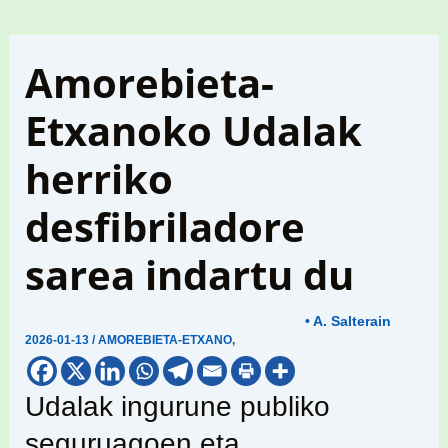
Amorebieta-
Etxanoko Udalak
herriko
desfibriladore
sarea indartu du
• A. Salterain
2026-01-13
/
AMOREBIETA-ETXANO
,
Udalak ingurune publiko
seguruagoen eta