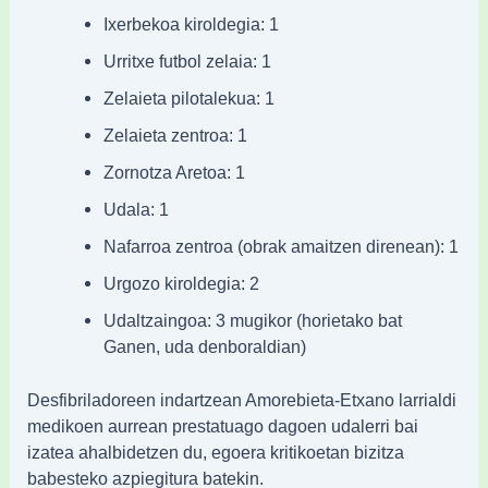
Ixerbekoa kiroldegia: 1
Urritxe futbol zelaia: 1
Zelaieta pilotalekua: 1
Zelaieta zentroa: 1
Zornotza Aretoa: 1
Udala: 1
Nafarroa zentroa (obrak amaitzen direnean): 1
Urgozo kiroldegia: 2
Udaltzaingoa: 3 mugikor (horietako bat
Ganen, uda denboraldian)
Desfibriladoreen indartzean Amorebieta-Etxano larrialdi
medikoen aurrean prestatuago dagoen udalerri bai
izatea ahalbidetzen du, egoera kritikoetan bizitza
babesteko azpiegitura batekin.