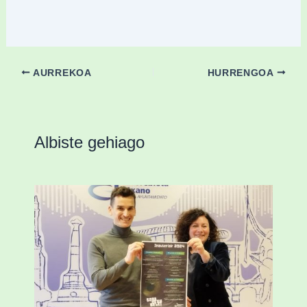
AURREKOA
HURRENGOA
Albiste gehiago
Amorebieta musikaz, kolorez eta