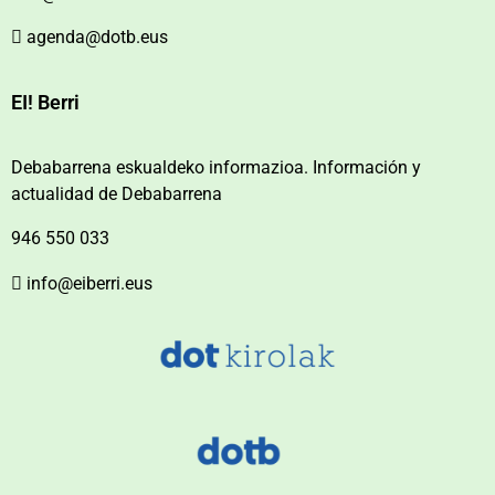
agenda@dotb.eus
EI! Berri
Debabarrena eskualdeko informazioa. Información y
actualidad de Debabarrena
946 550 033
info@eiberri.eus