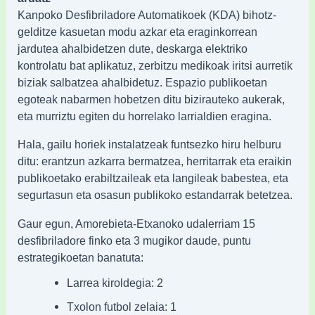
Kanpoko Desfibriladore Automatikoek (KDA) bihotz-
gelditze kasuetan modu azkar eta eraginkorrean
jardutea ahalbidetzen dute, deskarga elektriko
kontrolatu bat aplikatuz, zerbitzu medikoak iritsi aurretik
biziak salbatzea ahalbidetuz. Espazio publikoetan
egoteak nabarmen hobetzen ditu bizirauteko aukerak,
eta murriztu egiten du horrelako larrialdien eragina.
Hala, gailu horiek instalatzeak funtsezko hiru helburu
ditu: erantzun azkarra bermatzea, herritarrak eta eraikin
publikoetako erabiltzaileak eta langileak babestea, eta
segurtasun eta osasun publikoko estandarrak betetzea.
Gaur egun, Amorebieta-Etxanoko udalerriam 15
desfibriladore finko eta 3 mugikor daude, puntu
estrategikoetan banatuta:
Larrea kiroldegia: 2
Txolon futbol zelaia: 1