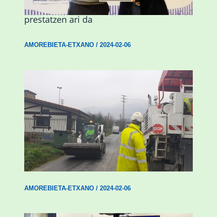
alaitasunez beteriko inauterietarako
prestatzen ari da
AMOREBIETA-ETXANO
/
2024-02-06
Amorebieta-Etxanok auzoak hobetzeko
plan integrala ezarri du
AMOREBIETA-ETXANO
/
2024-02-06