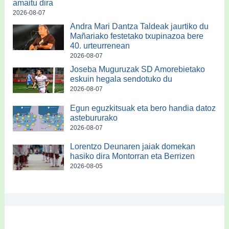
amaitu dira
2026-08-07
Andra Mari Dantza Taldeak jaurtiko du
Mañariako festetako txupinazoa bere
40. urteurrenean
2026-08-07
Joseba Muguruzak SD Amorebietako
eskuin hegala sendotuko du
2026-08-07
Egun eguzkitsuak eta bero handia datoz
astebururako
2026-08-07
Lorentzo Deunaren jaiak domekan
hasiko dira Montorran eta Berrizen
2026-08-05