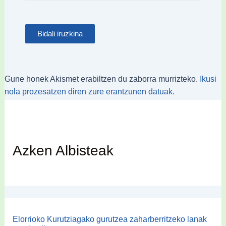
Gune honek Akismet erabiltzen du zaborra murrizteko.
Ikusi
nola prozesatzen diren zure erantzunen datuak.
Azken Albisteak
Elorrioko Kurutziagako gurutzea zaharberritzeko lanak