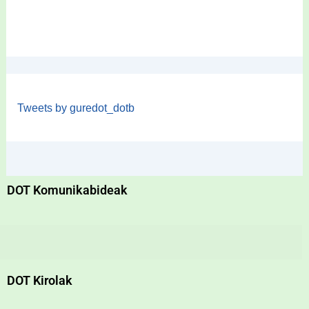
Tweets by guredot_dotb
DOT Komunikabideak
DOT Kirolak