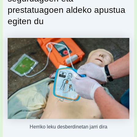
prestatuagoen aldeko apustua
egiten du
Herriko leku desberdinetan jarri dira