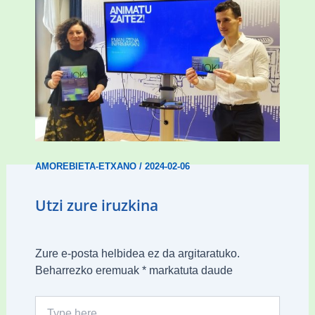
Amorebietak gazteen inklusio aktiboa
bultzatu du “ZUOK” ekimenarekin
AMOREBIETA-ETXANO
/
2024-02-06
Utzi zure iruzkina
Zure e-posta helbidea ez da argitaratuko.
Beharrezko eremuak
*
markatuta daude
Type