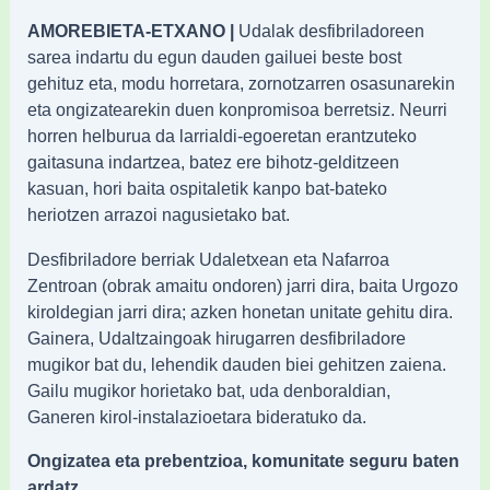
AMOREBIETA-ETXANO |
Udalak desfibriladoreen
sarea indartu du egun dauden gailuei beste bost
gehituz eta, modu horretara, zornotzarren osasunarekin
eta ongizatearekin duen konpromisoa berretsiz. Neurri
horren helburua da larrialdi-egoeretan erantzuteko
gaitasuna indartzea, batez ere bihotz-gelditzeen
kasuan, hori baita ospitaletik kanpo bat-bateko
heriotzen arrazoi nagusietako bat.
Desfibriladore berriak Udaletxean eta Nafarroa
Zentroan (obrak amaitu ondoren) jarri dira, baita Urgozo
kiroldegian jarri dira; azken honetan unitate gehitu dira.
Gainera, Udaltzaingoak hirugarren desfibriladore
mugikor bat du, lehendik dauden biei gehitzen zaiena.
Gailu mugikor horietako bat, uda denboraldian,
Ganeren kirol-instalazioetara bideratuko da.
Ongizatea eta prebentzioa, komunitate seguru baten
ardatz