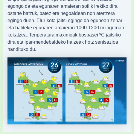
egongo da eta egunaren amaieran soilik irekiko dira
ostarte batzuk, batez ere hegoaldean non atertzera
egingo duen. Elur-kota jaitsi egingo da egunean zehar
eta baliteke egunaren amaieran 1000-1200 m inguruan
kokatzea. Tenperatura maximoak bospasei ºC jaitsiko
dira eta ipar-mendebaldeko haizeak hotz sentsazioa
handituko du.