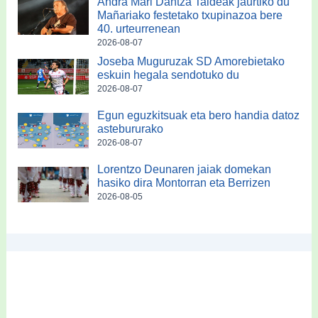
Andra Mari Dantza Taldeak jaurtiko du
Mañariako festetako txupinazoa bere
40. urteurrenean
2026-08-07
Joseba Muguruzak SD Amorebietako
eskuin hegala sendotuko du
2026-08-07
Egun eguzkitsuak eta bero handia datoz
astebururako
2026-08-07
Lorentzo Deunaren jaiak domekan
hasiko dira Montorran eta Berrizen
2026-08-05