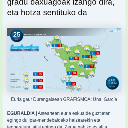
gradu baxuagoak izango dira,
eta hotza sentituko da
Euria gaur Durangalsean GRAFISMOA: Unai García
EGURALDIA |
Asteartean euria eskualde guztietan
egingo du ipar-mendebaldeko haizearekin eta
tenperatura jaitsi egingo da. Zerua nahiko estalita