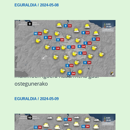
EGURALDIA
/
2024-05-08
Giro eguzkitsua eta tenperatura
maximoen igoera nabarmena gaur
ostegunerako
EGURALDIA
/
2024-05-09