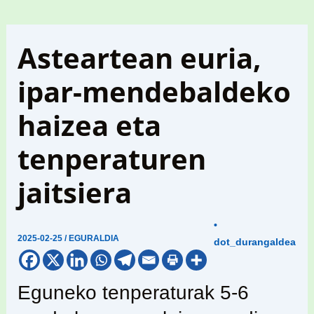
Asteartean euria,
ipar-mendebaldeko
haizea eta
tenperaturen
jaitsiera
•
2025-02-25
/
EGURALDIA
dot_durangaldea
Eguneko tenperaturak 5-6