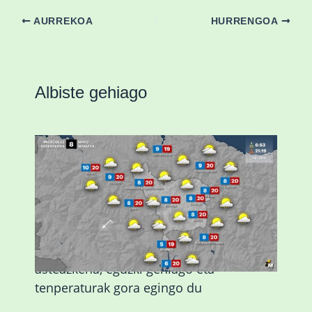
AURREKOA
HURRENGOA
Albiste gehiago
Eguraldiak hobera egingo du gaur,
asteazkena, eguzki gehiago eta
tenperaturak gora egingo du