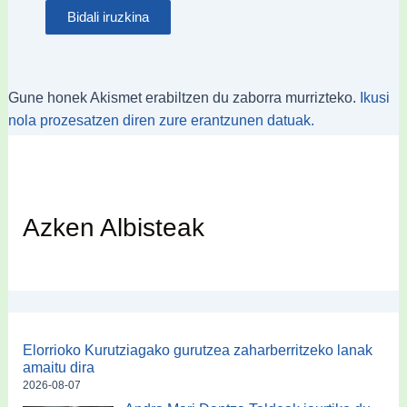
Gune honek Akismet erabiltzen du zaborra murrizteko.
Ikusi
nola prozesatzen diren zure erantzunen datuak.
Azken Albisteak
Elorrioko Kurutziagako gurutzea zaharberritzeko lanak
amaitu dira
2026-08-07