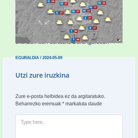
Asteburuan 25 gradu baino gehiago eta
ekaitzak izan daitezke Durangaldean
EGURALDIA
/
2024-05-09
Utzi zure iruzkina
Zure e-posta helbidea ez da argitaratuko.
Beharrezko eremuak
*
markatuta daude
Type
here..