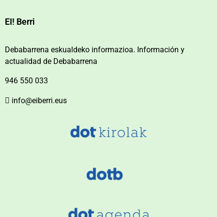
EI! Berri
Debabarrena eskualdeko informazioa. Información y
actualidad de Debabarrena
946 550 033
info@eiberri.eus