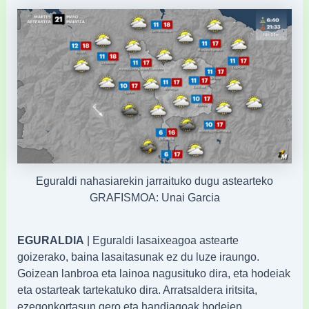
Eguraldi nahasiarekin jarraituko dugu astearteko
GRAFISMOA: Unai Garcia
EGURALDIA
| Eguraldi lasaixeagoa astearte
goizerako, baina lasaitasunak ez du luze iraungo.
Goizean lanbroa eta lainoa nagusituko dira, eta hodeiak
eta ostarteak tartekatuko dira. Arratsaldera iritsita,
ezegonkortasun gero eta handiagoak hodeien