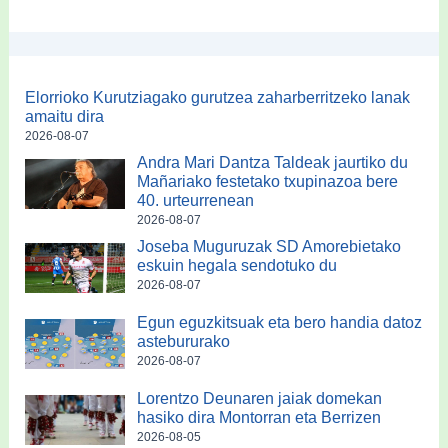
Elorrioko Kurutziagako gurutzea zaharberritzeko lanak
amaitu dira
2026-08-07
Andra Mari Dantza Taldeak jaurtiko du
Mañariako festetako txupinazoa bere
40. urteurrenean
2026-08-07
Joseba Muguruzak SD Amorebietako
eskuin hegala sendotuko du
2026-08-07
Egun eguzkitsuak eta bero handia datoz
astebururako
2026-08-07
Lorentzo Deunaren jaiak domekan
hasiko dira Montorran eta Berrizen
2026-08-05