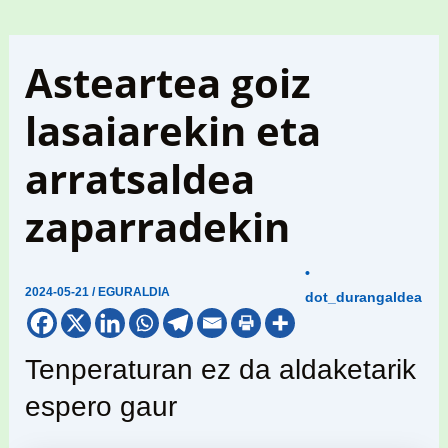
Asteartea goiz
lasaiarekin eta
arratsaldea
zaparradekin
•
2024-05-21
/
EGURALDIA
dot_durangaldea
Tenperaturan ez da aldaketarik
espero gaur