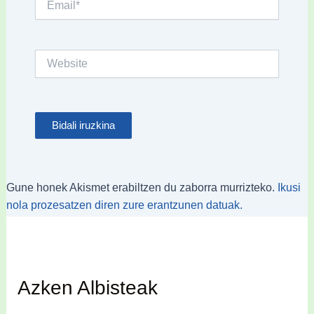
Website
Gune honek Akismet erabiltzen du zaborra murrizteko.
Ikusi
nola prozesatzen diren zure erantzunen datuak.
Azken Albisteak