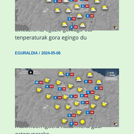
Eguraldiak hobera egingo du gaur,
asteazkena, eguzki gehiago eta
tenperaturak gora egingo du
EGURALDIA
/
2024-05-08
Giro eguzkitsua eta tenperatura
maximoen igoera nabarmena gaur
ostegunerako