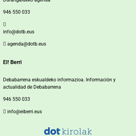
946 550 033
info@dotb.eus
agenda@dotb.eus
EI! Berri
Debabarrena eskualdeko informazioa. Información y
actualidad de Debabarrena
946 550 033
info@eiberri.eus