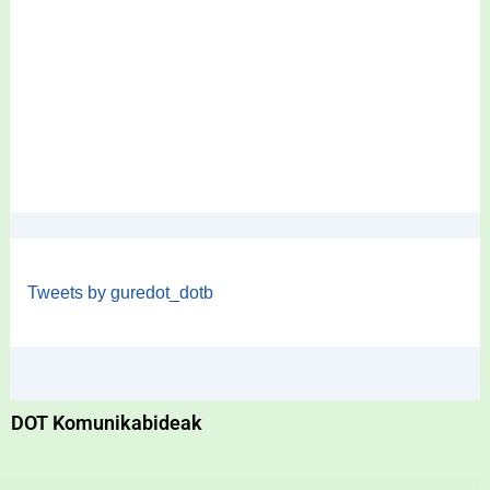
Tweets by guredot_dotb
DOT Komunikabideak