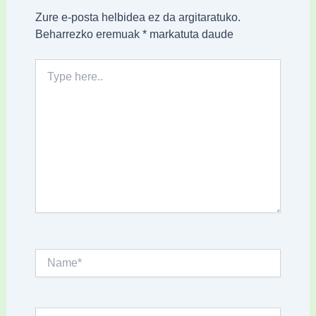
Zure e-posta helbidea ez da argitaratuko.
Beharrezko eremuak
*
markatuta daude
Type
here..
Name*
Email*