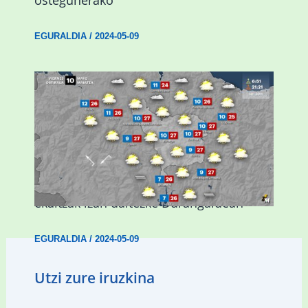
EGURALDIA
/
2024-05-09
Asteburuan 25 gradu baino gehiago eta
ekaitzak izan daitezke Durangaldean
EGURALDIA
/
2024-05-09
Utzi zure iruzkina