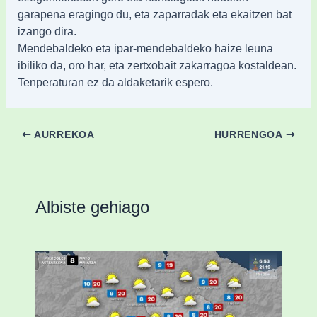
garapena eragingo du, eta zaparradak eta ekaitzen bat
izango dira.
Mendebaldeko eta ipar-mendebaldeko haize leuna
ibiliko da, oro har, eta zertxobait zakarragoa kostaldean.
Tenperaturan ez da aldaketarik espero.
AURREKOA
HURRENGOA
Albiste gehiago