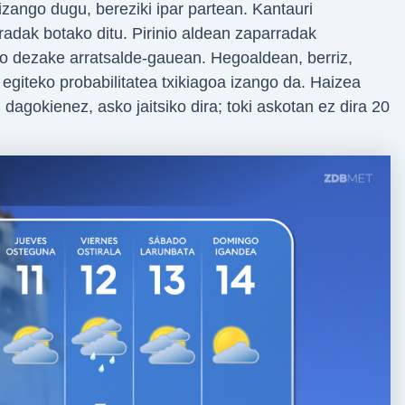
zango dugu, bereziki ipar partean. Kantauri
radak botako ditu. Pirinio aldean zaparradak
jo dezake arratsalde-gauean. Hegoaldean, berriz,
 egiteko probabilitatea txikiagoa izango da. Haizea
dagokienez, asko jaitsiko dira; toki askotan ez dira 20