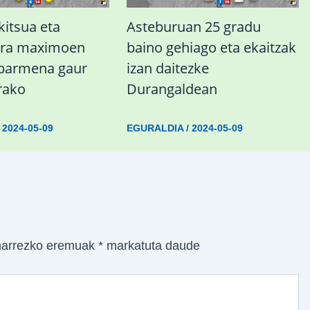
kitsua eta
Asteburuan 25 gradu
ura maximoen
baino gehiago eta ekaitzak
abarmena gaur
izan daitezke
rako
Durangaldean
/
2024-05-09
EGURALDIA
/
2024-05-09
arrezko eremuak
*
markatuta daude