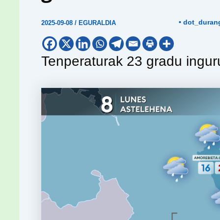
• dot_duran
2025-09-08
/
EGURALDIA
Tenperaturak 23 gradu ingur