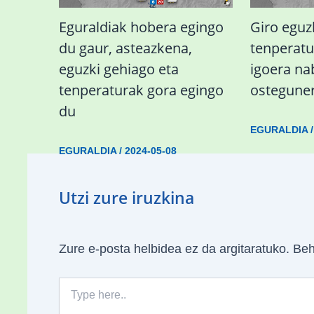
Eguraldiak hobera egingo
Giro eguz
du gaur, asteazkena,
tenperat
eguzki gehiago eta
igoera n
tenperaturak gora egingo
ostegune
du
EGURALDIA
EGURALDIA
/
2024-05-08
Utzi zure iruzkina
Zure e-posta helbidea ez da argitaratuko.
Beh
Type
here..