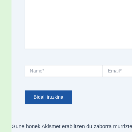
Name*
Email*
Gune honek Akismet erabiltzen du zaborra murrizt