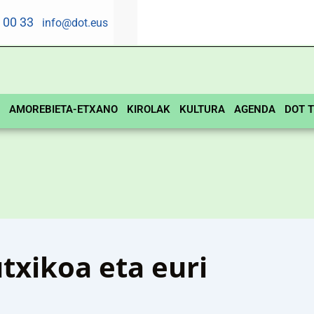
5 00 33
info@dot.eus
AMOREBIETA-ETXANO
KIROLAK
KULTURA
AGENDA
DOT T
utxikoa eta euri