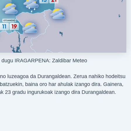
go dugu IRAGARPENA: Zaldibar Meteo
no luzeagoa da Durangaldean. Zerua nahiko hodeitsu
 batzuekin, baina oro har ahulak izango dira. Gainera,
ak 23 gradu ingurukoak izango dira Durangaldean.