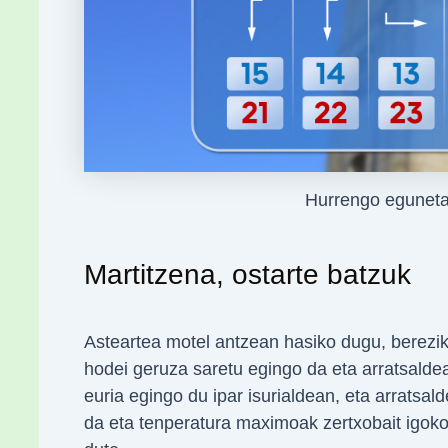
Hurrengo egunetar
Martitzena, ostarte batzuk
Asteartea motel antzean hasiko dugu, bereziki
hodei geruza saretu egingo da eta arratsalde
euria egingo du ipar isurialdean, eta arratsal
da eta tenperatura maximoak zertxobait igoko