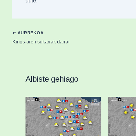
dute.
AURREKOA
Kings-aren sukarrak darrai
Albiste gehiago