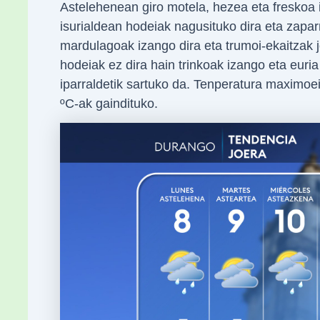
Astelehenean giro motela, hezea eta freskoa i
isurialdean hodeiak nagusituko dira eta zapar
mardulagoak izango dira eta trumoi-ekaitzak 
hodeiak ez dira hain trinkoak izango eta euria
iparraldetik sartuko da. Tenperatura maximoei 
ºC-ak gaindituko.