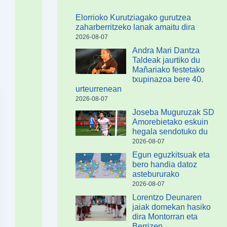
Elorrioko Kurutziagako gurutzea
zaharberritzeko lanak amaitu dira
2026-08-07
Andra Mari Dantza
Taldeak jaurtiko du
Mañariako festetako
txupinazoa bere 40.
urteurrenean
2026-08-07
Joseba Muguruzak SD
Amorebietako eskuin
hegala sendotuko du
2026-08-07
Egun eguzkitsuak eta
bero handia datoz
astebururako
2026-08-07
Lorentzo Deunaren
jaiak domekan hasiko
dira Montorran eta
Berrizen