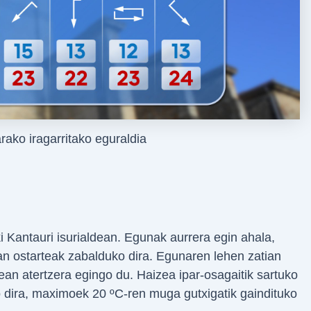
ako iragarritako eguraldia
 Kantauri isurialdean. Egunak aurrera egin ahala,
an ostarteak zabalduko dira. Egunaren lehen zatian
dean atertzera egingo du. Haizea ipar-osagaitik sartuko
 dira, maximoek 20 ºC-ren muga gutxigatik gaindituko