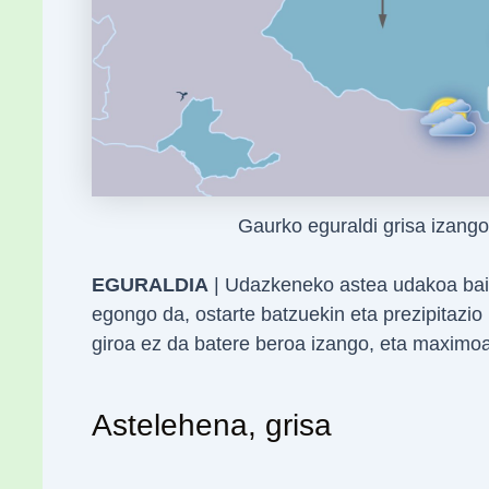
Gaurko eguraldi grisa izan
EGURALDIA
| Udazkeneko astea udakoa bai
egongo da, ostarte batzuekin eta prezipitazio
giroa ez da batere beroa izango, eta maximo
Astelehena, grisa