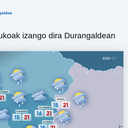
galdea
ukoak izango dira Durangaldean