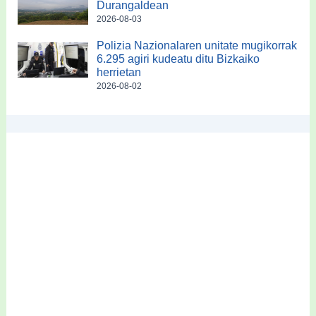
Durangaldean
2026-08-03
Polizia Nazionalaren unitate mugikorrak
6.295 agiri kudeatu ditu Bizkaiko
herrietan
2026-08-02