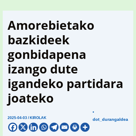
Amorebietako
bazkideek
gonbidapena
izango dute
igandeko partidara
joateko
•
2025-04-03
/
KIROLAK
dot_durangaldea