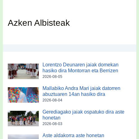
Azken Albisteak
Lorentzo Deunaren jaiak domekan
hasiko dira Montorran eta Berrizen
2026-08-05
Mallabiko Andra Mari jaiak datorren
abuztuaren 14an hasiko dira
2026-08-04
Gerediagako jaiak ospatuko dira aste
honetan
2026-08-03
Aste aldakorra aste honetan