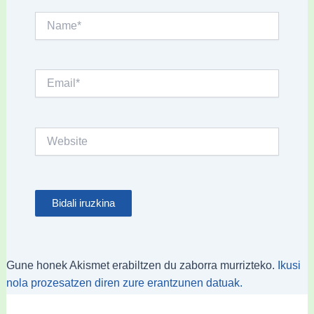
Name*
Email*
Website
Gune honek Akismet erabiltzen du zaborra murrizteko.
Ikusi
nola prozesatzen diren zure erantzunen datuak.