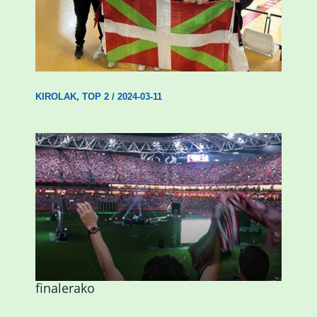
Wadokan garaile Espainiako txapelketan
14 dominarekin
KIROLAK
,
TOP 2
/
2024-03-11
Abadiñok eta Ermuak ere pantaila
erraldoiak jarriko dituzte Kopako
finalerako