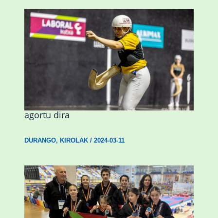
Astelehenean Durangon jokatuko den
emakumezkoen zesta finaleko sarrerak
agortu dira
DURANGO
,
KIROLAK
/
2024-03-11