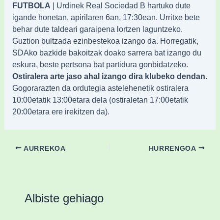
FUTBOLA
| Urdinek Real Sociedad B hartuko dute
igande honetan, apirilaren 6an, 17:30ean. Urritxe bete
behar dute taldeari garaipena lortzen laguntzeko.
Guztion bultzada ezinbestekoa izango da. Horregatik,
SDAko bazkide bakoitzak doako sarrera bat izango du
eskura, beste pertsona bat partidura gonbidatzeko.
Ostiralera arte jaso ahal izango dira klubeko dendan.
Gogorarazten da ordutegia astelehenetik ostiralera
10:00etatik 13:00etara dela (ostiraletan 17:00etatik
20:00etara ere irekitzen da).
AURREKOA
HURRENGOA
Albiste gehiago