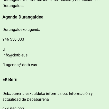
Durangaldea
Agenda Durangaldea
Durangaldeko agenda
946 550 033
info@dotb.eus
agenda@dotb.eus
EI! Berri
Debabarrena eskualdeko informazioa. Información y
actualidad de Debabarrena