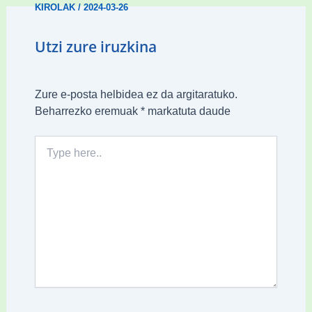
KIROLAK
/
2024-03-26
Utzi zure iruzkina
Zure e-posta helbidea ez da argitaratuko.
Beharrezko eremuak
*
markatuta daude
Type
here..