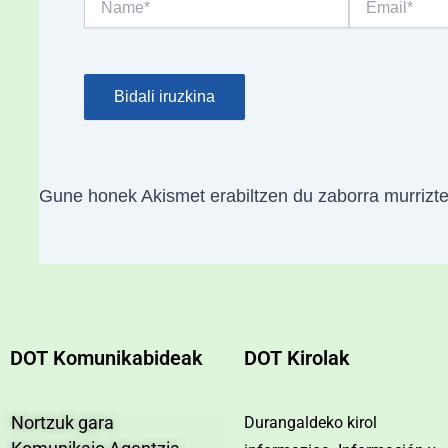
Gune honek Akismet erabiltzen du zaborra murrizt
DOT Komunikabideak
DOT Kirolak
Nortzuk gara
Durangaldeko kirol