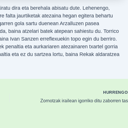
iratu dira eta berehala abisatu dute. Lehenengo,
e falta jaurtiketak atezaina hegan egitera behartu
igarren gola sartu duenean Arzalluzen pasea
da, baina atzelari batek atepean sahiestu du. Torrico
aina Ivan Sanzen erreflexuekin topo egin du berriro.
ek penaltia eta aurkariaren atezainaren txartel gorria
altia eta ez du sartzea lortu, baina Rekak aldaratzea
HURRENG