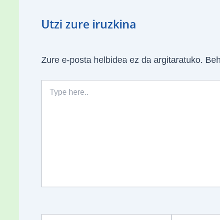
Utzi zure iruzkina
Zure e-posta helbidea ez da argitaratuko.
Beh
Type
here..
Name*
Email*