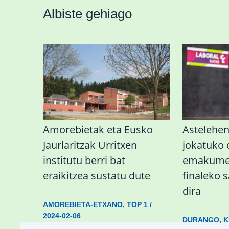
Albiste gehiago
Amorebietak eta Eusko
Astelehe
Jaurlaritzak Urritxen
jokatuko
institutu berri bat
emakumez
eraikitzea sustatu dute
finaleko 
dira
AMOREBIETA-ETXANO
,
TOP 1
/
2024-02-06
DURANGO
,
K