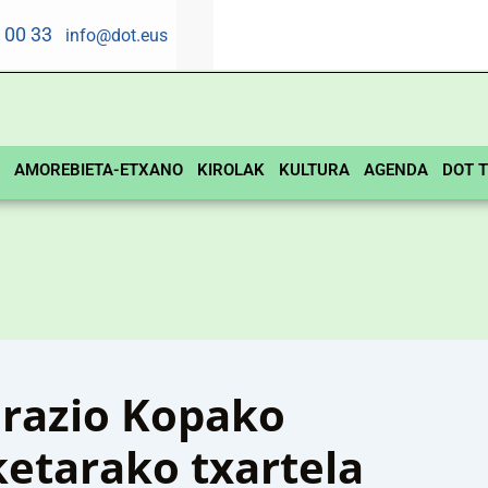
5 00 33
info@dot.eus
AMOREBIETA-ETXANO
KIROLAK
KULTURA
AGENDA
DOT T
razio Kopako
etarako txartela