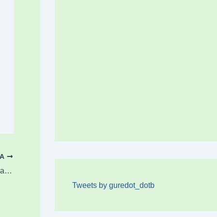
OA
Zornotzak irailean igorriko ditu zaborren tasa berriaren ordainagiriak
Tweets by guredot_dotb