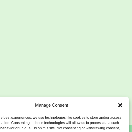
Manage Consent
he best experiences, we use technologies like cookies to store and/or access
mation. Consenting to these technologies will allow us to process data such
behavior or unique IDs on this site. Not consenting or withdrawing consent,