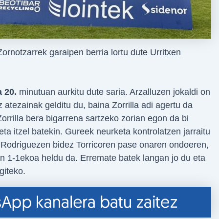
Zornotzarrek garaipen berria lortu dute Urritxen
a 20.
minutuan aurkitu dute saria. Arzalluzen jokaldi on
 atezainak gelditu du, baina Zorrilla adi agertu da
orrilla bera bigarrena sartzeko zorian egon da bi
ta itzel batekin. Gureek neurketa kontrolatzen jarraitu
i Rodriguezen bidez Torricoren pase onaren ondoeren,
ian 1-1ekoa heldu da. Erremate batek langan jo du eta
giteko.