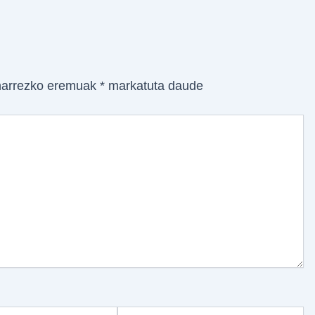
arrezko eremuak
*
markatuta daude
Website