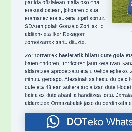
partida ofizialean maila oso ona
erakutsi ostean, jokoaren pisua
eramanez eta aukera ugari sortuz.
SDAren golak Gonzalo Zorillak -bi
alditan- eta Iker Rekagorri
zornotzarrak sartu dituzte.
Zornotzarrek hasieratik bilatu dute gola et
baten ondoren, Torricoren jaurtiketa Ivan Sanz
aldaratzea aprobetxatu eta 1-0ekoa egiteko. Z
minutu geroago. Atezainak saihestu du geldike
dute eta 43.ean aukera argia izan dute Hode
baina ez dute abantila handitzea lortu. Jarra
aldaratzea Ormazabalek jaso du berdinketa e