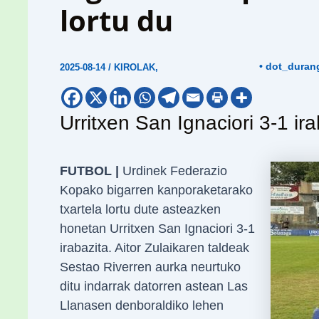
lortu du
• dot_duran
2025-08-14
/
KIROLAK
,
Urritxen San Ignaciori 3-1 ir
FUTBOL |
Urdinek Federazio
Kopako bigarren kanporaketarako
txartela lortu dute asteazken
honetan Urritxen San Ignaciori 3-1
irabazita. Aitor Zulaikaren taldeak
Sestao Riverren aurka neurtuko
ditu indarrak datorren astean Las
Llanasen denboraldiko lehen