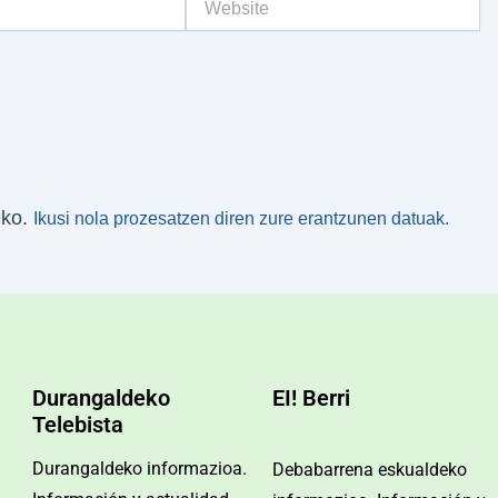
eko.
Ikusi nola prozesatzen diren zure erantzunen datuak.
Durangaldeko
EI! Berri
Telebista
Durangaldeko informazioa.
Debabarrena eskualdeko