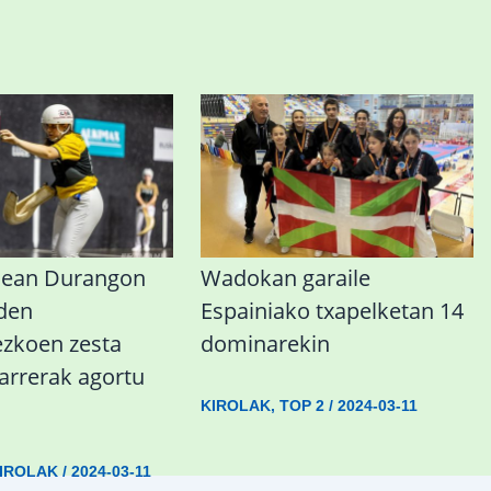
nean Durangon
Wadokan garaile
 den
Espainiako txapelketan 14
koen zesta
dominarekin
sarrerak agortu
KIROLAK
,
TOP 2
/
2024-03-11
IROLAK
/
2024-03-11