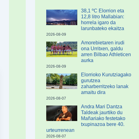
38,1 ºC Elorrion eta
12,8 litro Mallabian:
horrela igaro da
larunbateko ekaitza
2026-08-09
Amorebietaren irudi
ona Urritxen, galdu
arren Bilbao Athleticen
aurka
2026-08-09
Elorrioko Kurutziagako
gurutzea
zaharberritzeko lanak
amaitu dira
2026-08-07
Andra Mari Dantza
Taldeak jaurtiko du
Mañariako festetako
txupinazoa bere 40.
urteurrenean
2026-08-07