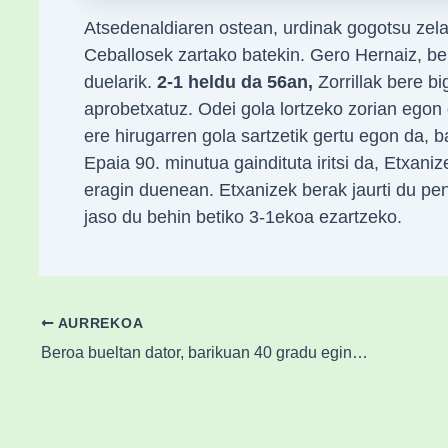
Atsedenaldiaren ostean, urdinak gogotsu zela
Ceballosek zartako batekin. Gero Hernaiz, ber
duelarik.
2-1 heldu da 56an,
Zorrillak bere b
aprobetxatuz. Odei gola lortzeko zorian egon 
ere hirugarren gola sartzetik gertu egon da, b
Epaia 90. minutua gaindituta iritsi da, Etxaniz
eragin duenean. Etxanizek berak jaurti du pen
jaso du behin betiko 3-1ekoa ezartzeko.
AURREKOA
Beroa bueltan dator, barikuan 40 gradu egingo ditu Durangaldean