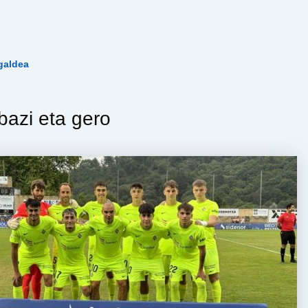
galdea
abazi eta gero