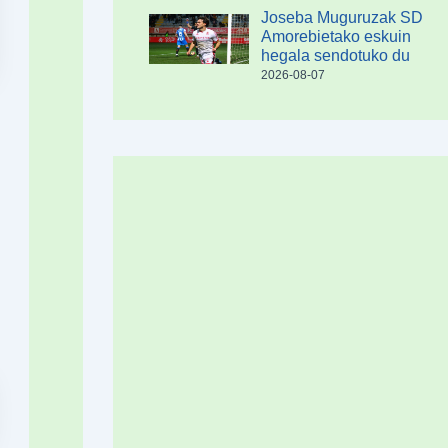
Joseba Muguruzak SD
Amorebietako eskuin
hegala sendotuko du
2026-08-07