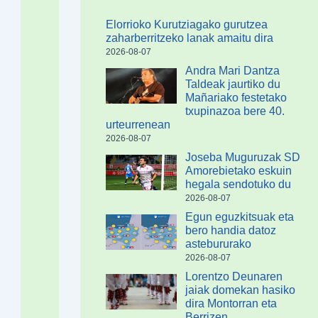
Elorrioko Kurutziagako gurutzea
zaharberritzeko lanak amaitu dira
2026-08-07
Andra Mari Dantza
Taldeak jaurtiko du
Mañariako festetako
txupinazoa bere 40.
urteurrenean
2026-08-07
Joseba Muguruzak SD
Amorebietako eskuin
hegala sendotuko du
2026-08-07
Egun eguzkitsuak eta
bero handia datoz
astebururako
2026-08-07
Lorentzo Deunaren
jaiak domekan hasiko
dira Montorran eta
Berrizen