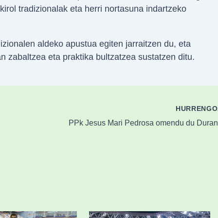
rol tradizionalak eta herri nortasuna indartzeko
zionalen aldeko apustua egiten jarraitzen du, eta
an zabaltzea eta praktika bultzatzea sustatzen ditu.
HURRENG