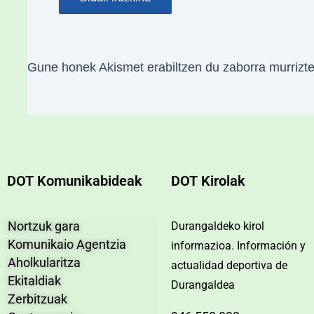
Gune honek Akismet erabiltzen du zaborra murrizt
DOT Komunikabideak
DOT Kirolak
Nortzuk gara
Durangaldeko kirol
Komunikaio Agentzia
informazioa. Información y
Aholkularitza
actualidad deportiva de
Ekitaldiak
Durangaldea
Zerbitzuak