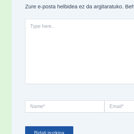
Zure e-posta helbidea ez da argitaratuko.
Beh
Type
here..
Name*
Email*