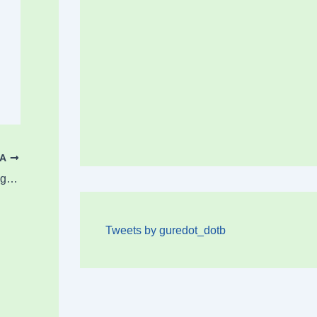
OA
PPk Jesus Mari Pedrosa omendu du Durangon, duela 26 urte erail zutela gogoratzeko
Tweets by guredot_dotb