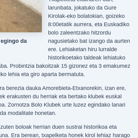
larunbata, jokatuko da Gure
Kirolak-eko bolatokian, goizeko
8:00etatik aurrera, eta Euskadiko
bolo zaleentzako hitzordu
 egingo da
nagusietako bat izango da aurten
ere. Lehiaketan hiru lurralde
historikoetako taldeak lehiatuko
raba. Probintzia bakoitzak 15 gizonez eta 3 emakumez
ko lehia eta giro aparta bermatuta.
ura berezia dauka Amorebieta-Etxanorekin, izan ere,
rek erakusten du herriak eta bertako klubek euskal
oa. Zornotza Bolo Klubek urte luzez egindako lanari
 da modalitate honetan.
uten boloak herrian duen sustrai historikoa eta
na. Era berean, txapelketa honek kirol lehiaz harago