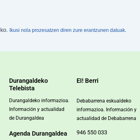
eko.
Ikusi nola prozesatzen diren zure erantzunen datuak.
Durangaldeko
EI! Berri
Telebista
Durangaldeko informazioa.
Debabarrena eskualdeko
Información y actualidad
informazioa. Información y
de Durangaldea
actualidad de Debabarrena
946 550 033
Agenda Durangaldea