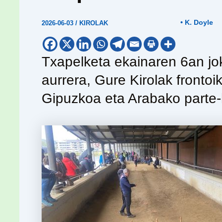
• K. Doyle
2026-06-03
/
KIROLAK
Txapelketa ekainaren 6an jok
aurrera, Gure Kirolak frontoi
Gipuzkoa eta Arabako parte-h