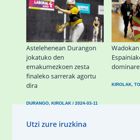
Astelehenean Durangon
Wadokan 
jokatuko den
Espainiak
emakumezkoen zesta
dominare
finaleko sarrerak agortu
dira
KIROLAK
,
TO
DURANGO
,
KIROLAK
/
2024-03-11
Utzi zure iruzkina