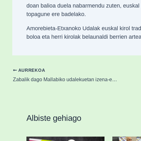
doan balioa duela nabarmendu zuten, euskal ki
topagune ere badelako.
Amorebieta-Etxanoko Udalak euskal kirol tradi
boloa eta herri kirolak belaunaldi berrien arte
AURREKOA
Zabalik dago Mallabiko udalekuetan izena-emateko epea
Albiste gehiago