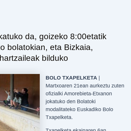
atuko da, goizeko 8:00etatik
ko bolatokian, eta Bizkaia,
artzaileak bilduko
BOLO TXAPELKETA
|
Martxoaren 21ean aurkeztu zuten
ofizialki Amorebieta-Etxanon
jokatuko den Bolatoki
modalitateko Euskadiko Bolo
Txapelketa.
Txapelketa ekainaren 6an,