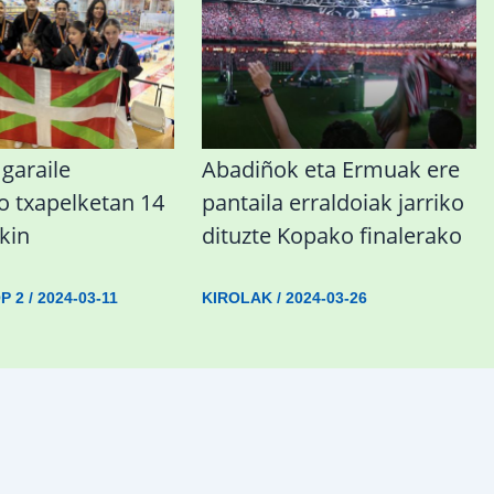
garaile
Abadiñok eta Ermuak ere
o txapelketan 14
pantaila erraldoiak jarriko
kin
dituzte Kopako finalerako
P 2
/
2024-03-11
KIROLAK
/
2024-03-26