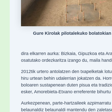
Gure Kirolak pilotalekuko bolatokian
dira elkarren aurka: Bizkaia, Gipuzkoa eta A
osatutako ordezkaritza izango du, maila handi
2012tik urtero antolatzen den txapelketak lot
hiru urtean behin udalerrian jokatzen da. Hor
boloaren sustapenean duten pisua eta tradizi
esker, Amorebieta-Etxano erreferente bihurtu
Aurkezpenean, parte-hartzaileek azpimarratu z
belaunaldiz belaunaldi mantendu den zaletasu