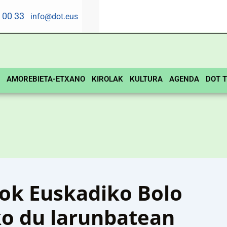
5 00 33
info@dot.eus
AMOREBIETA-ETXANO
KIROLAK
KULTURA
AGENDA
DOT T
ok Euskadiko Bolo
ko du larunbatean