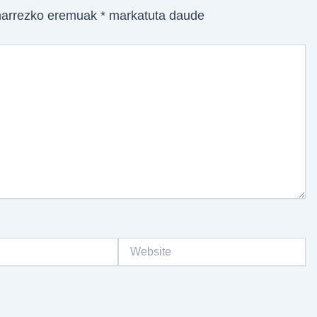
arrezko eremuak
*
markatuta daude
Website