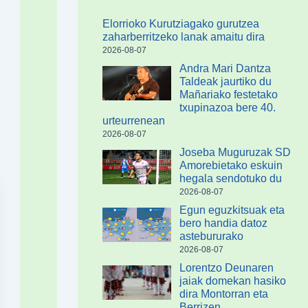
Elorrioko Kurutziagako gurutzea
zaharberritzeko lanak amaitu dira
2026-08-07
Andra Mari Dantza
Taldeak jaurtiko du
Mañariako festetako
txupinazoa bere 40.
urteurrenean
2026-08-07
Joseba Muguruzak SD
Amorebietako eskuin
hegala sendotuko du
2026-08-07
Egun eguzkitsuak eta
bero handia datoz
astebururako
2026-08-07
Lorentzo Deunaren
jaiak domekan hasiko
dira Montorran eta
Berrizen