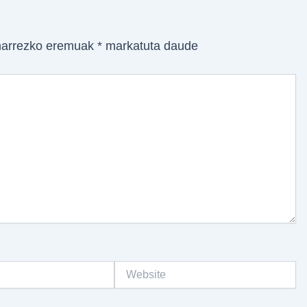
arrezko eremuak
*
markatuta daude
Website