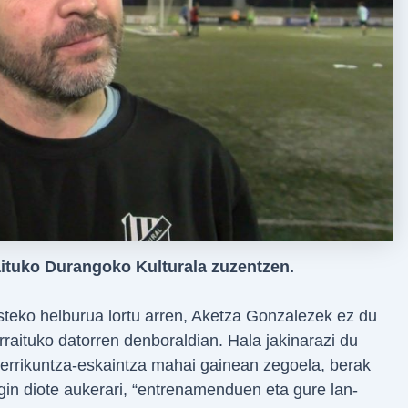
aituko Durangoko Kulturala zuzentzen.
steko helburua lortu arren, Aketza Gonzalezek ez du
rraituko datorren denboraldian. Hala jakinarazi du
 Berrikuntza-eskaintza mahai gainean zegoela, berak
gin diote aukerari, “entrenamenduen eta gure lan-