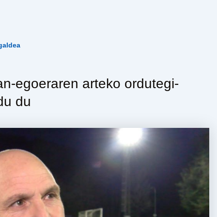
galdea
n-egoeraren arteko ordutegi-
du du