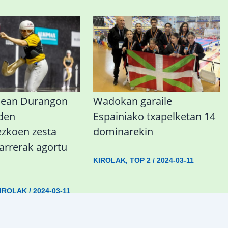
nean Durangon
Wadokan garaile
 den
Espainiako txapelketan 14
koen zesta
dominarekin
sarrerak agortu
KIROLAK
,
TOP 2
/
2024-03-11
IROLAK
/
2024-03-11