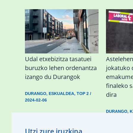
Udal etxebizitza tasatuei
Astelehe
buruzko lehen ordenantza
jokatuko
izango du Durangok
emakumez
finaleko 
dira
DURANGO
,
ESKUALDEA
,
TOP 2
/
2024-02-06
DURANGO
,
K
Utzi zure iruzkina