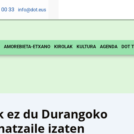
5 00 33
info@dot.eus
AMOREBIETA-ETXANO
KIROLAK
KULTURA
AGENDA
DOT T
k ez du Durangoko
atzaile izaten