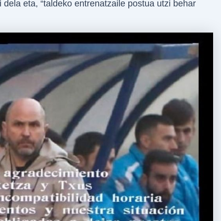
 dela eta, “taldeko entrenatzaile postua utzi behar