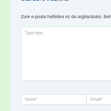
Zure e-posta helbidea ez da argitaratuko.
Beh
Type
here..
Name*
Email*