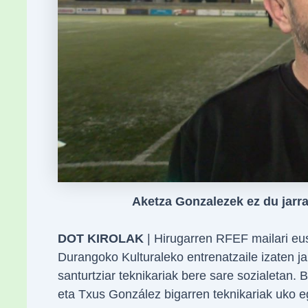
Aketza Gonzalezek ez du jarr
DOT KIROLAK
| Hirugarren RFEF mailari eu
Durangoko Kulturaleko entrenatzaile izaten ja
santurtziar teknikariak bere sare sozialetan.
eta Txus González bigarren teknikariak uko e