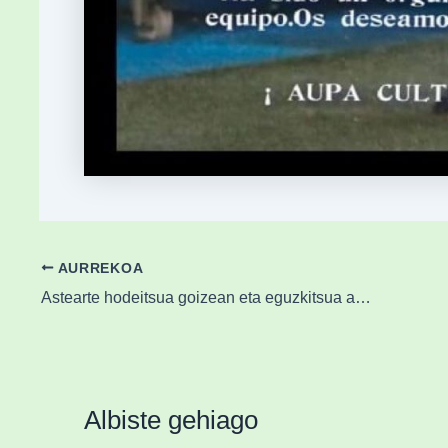
AURREKOA
Astearte hodeitsua goizean eta eguzkitsua arratsaldean
Albiste gehiago