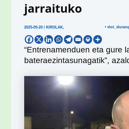
jarraituko
• dot_duran
2025-05-20
/
KIROLAK
,
“Entrenamenduen eta gure la
bateraezintasunagatik”, azal