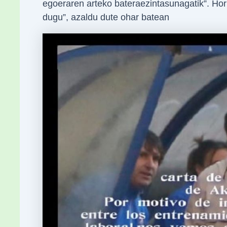
egoeraren arteko bateraezintasunagatik”. Hori
dugu”, azaldu dute ohar batean