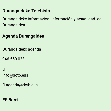
Durangaldeko Telebista
Durangaldeko informazioa. Información y actualidad de
Durangaldea
Agenda Durangaldea
Durangaldeko agenda
946 550 033
info@dotb.eus
agenda@dotb.eus
EI! Berri