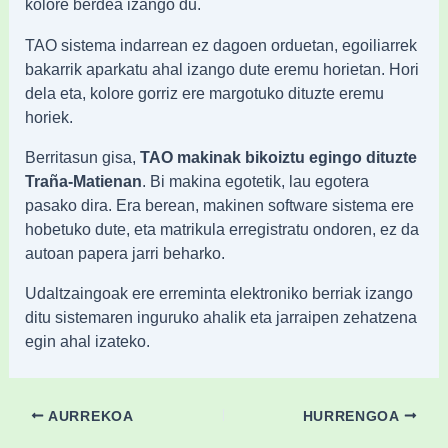
kolore berdea izango du.
TAO sistema indarrean ez dagoen orduetan, egoiliarrek
bakarrik aparkatu ahal izango dute eremu horietan. Hori
dela eta, kolore gorriz ere margotuko dituzte eremu
horiek.
Berritasun gisa,
TAO makinak bikoiztu egingo dituzte
Traña-Matienan
. Bi makina egotetik, lau egotera
pasako dira. Era berean, makinen software sistema ere
hobetuko dute, eta matrikula erregistratu ondoren, ez da
autoan papera jarri beharko.
Udaltzaingoak ere erreminta elektroniko berriak izango
ditu sistemaren inguruko ahalik eta jarraipen zehatzena
egin ahal izateko.
AURREKOA
HURRENGOA