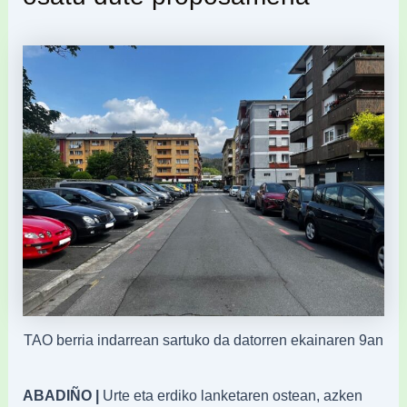
TAO berria indarrean sartuko da datorren ekainaren 9an
ABADIÑO |
Urte eta erdiko lanketaren ostean, azken