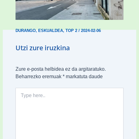
Udal etxebizitza tasatuei buruzko lehen
ordenantza izango du Durangok
DURANGO
,
ESKUALDEA
,
TOP 2
/
2024-02-06
Utzi zure iruzkina
Zure e-posta helbidea ez da argitaratuko.
Beharrezko eremuak
*
markatuta daude
Type
here..