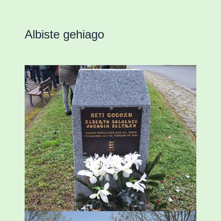
Albiste gehiago
«Azkenengo 40 urteetan Zaldibar jo zuen
ingurumen-hondamendirik larriena»
ESKUALDEA
,
ZALDIBAR
/
2024-02-06