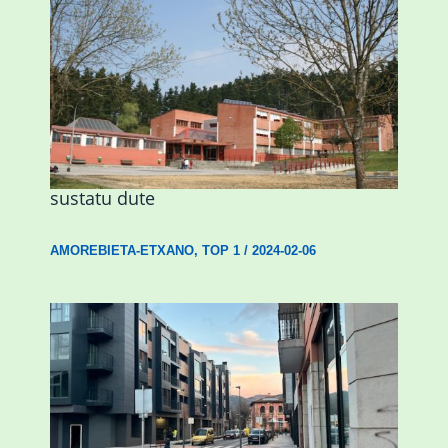
Amorebietak eta Eusko Jaurlaritzak
Urritxen institutu berri bat eraikitzea
sustatu dute
AMOREBIETA-ETXANO
,
TOP 1
/
2024-02-06