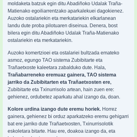
moldaketa batzuk egin ditu Abadiñoko Udalak Traña-
Matienako egoiliarrentzako aparkalekuei dagokienez.
Auzoko ostalariekin eta merkatariekin elkarlanean
landu dute proba pilotuaren diseinua. Denera, bost
bilera egin ditu Abadiñoko Udalak Traña-Matienako
ostalariekin eta merkatariekin.
Auzoko komertzioei eta ostalariei bultzada emateko
asmoz, egungo TAO sistema Zubibitarte eta
Trañaetxoste kaleetara zabalduko dute. Hala,
Trañabarreneko eremuaz gainera, TAO sistema
jarriko da Zubibitarten eta Trañaetxosten ere,
Zubibitarte eta Txinurrisolo artean, hain zuen ere:
gehienez, ordubetez aparkatu ahal izango da, doan.
Kolore urdina izango dute eremu horiek.
Horrez
gainera, gehienez bi orduz aparkatzeko eremu gehigarri
bat ere jarriko dute Trañaetxosten, Txinurrisolotik
eskoletara bitarte. Hau ere, doakoa izango da, eta