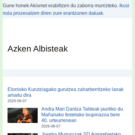
Gune honek Akismet erabiltzen du zaborra murrizteko.
Ikusi
nola prozesatzen diren zure erantzunen datuak.
Azken Albisteak
Elorrioko Kurutziagako gurutzea zaharberritzeko lanak
amaitu dira
2026-08-07
Andra Mari Dantza Taldeak jaurtiko du
Mañariako festetako txupinazoa bere
40. urteurrenean
2026-08-07
Joseba Muguruzak SD Amorebietako