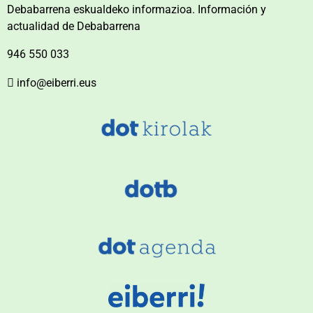
Debabarrena eskualdeko informazioa. Información y
actualidad de Debabarrena
946 550 033
info@eiberri.eus