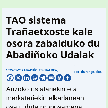
TAO sistema
Trañaetxoste kale
osora zabalduko du
Abadiñoko Udalak
•
2025-05-20
/
ABADIÑO
,
ESKUALDEA
,
dot_durangaldea
Auzoko ostalariekin eta
merkatariekin elkarlanean
osatu dute proposamena