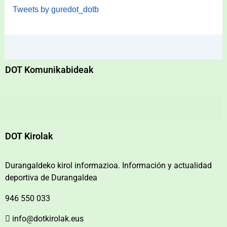
Tweets by guredot_dotb
DOT Komunikabideak
DOT Kirolak
Durangaldeko kirol informazioa. Información y actualidad
deportiva de Durangaldea
946 550 033
info@dotkirolak.eus