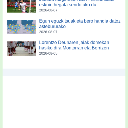
eskuin hegala sendotuko du
2026-08-07
Egun eguzkitsuak eta bero handia datoz
astebururako
2026-08-07
Lorentzo Deunaren jaiak domekan
hasiko dira Montorran eta Berrizen
2026-08-05