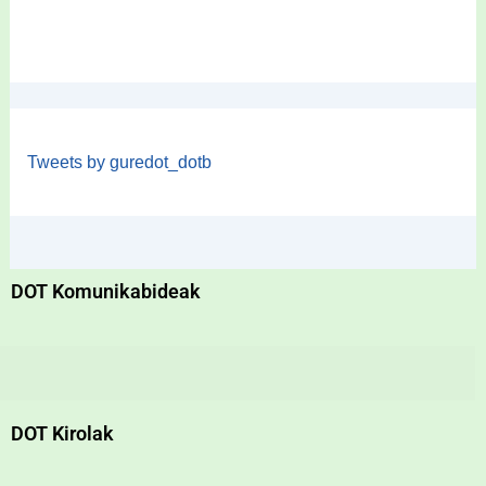
Tweets by guredot_dotb
DOT Komunikabideak
DOT Kirolak