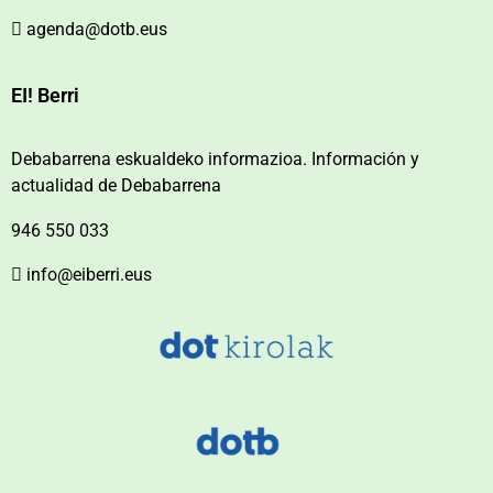
agenda@dotb.eus
EI! Berri
Debabarrena eskualdeko informazioa. Información y
actualidad de Debabarrena
946 550 033
info@eiberri.eus