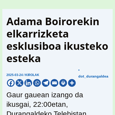
Adama Boirorekin
elkarrizketa
esklusiboa ikusteko
esteka
•
2025-03-24
/
KIROLAK
dot_durangaldea
Gaur gauean izango da
ikusgai, 22:00etan,
Durangaldeko Telebistan