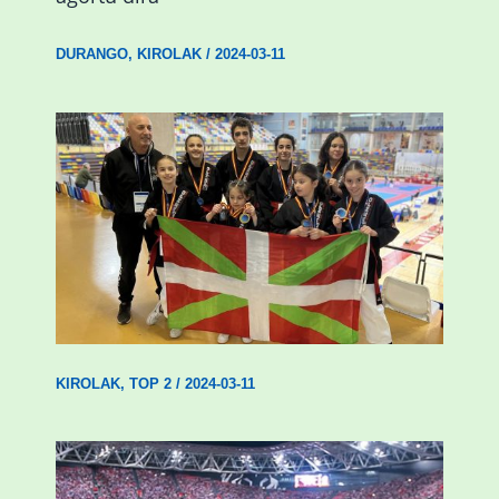
DURANGO
,
KIROLAK
/
2024-03-11
Wadokan garaile Espainiako txapelketan
14 dominarekin
KIROLAK
,
TOP 2
/
2024-03-11