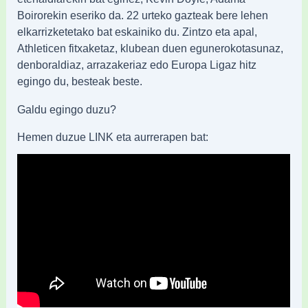
Boirorekin eseriko da. 22 urteko gazteak bere lehen
elkarrizketetako bat eskainiko du. Zintzo eta apal,
Athleticen fitxaketaz, klubean duen egunerokotasunaz,
denboraldiaz, arrazakeriaz edo Europa Ligaz hitz
egingo du, besteak beste.
Galdu egingo duzu?
Hemen duzue LINK eta aurrerapen bat: