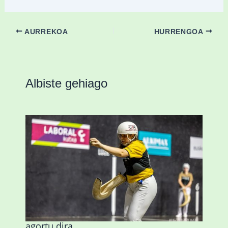
AURREKOA
HURRENGOA
Albiste gehiago
Astelehenean Durangon jokatuko den
emakumezkoen zesta finaleko sarrerak
agortu dira