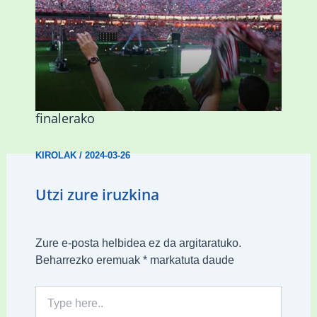
Abadiñok eta Ermuak ere pantaila
erraldoiak jarriko dituzte Kopako
finalerako
KIROLAK
/
2024-03-26
Utzi zure iruzkina
Zure e-posta helbidea ez da argitaratuko.
Beharrezko eremuak
*
markatuta daude
Type
here..