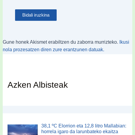
Gune honek Akismet erabiltzen du zaborra murrizteko.
Ikusi
nola prozesatzen diren zure erantzunen datuak.
Azken Albisteak
38,1 ºC Elorrion eta 12,8 litro Mallabian:
horrela igaro da larunbateko ekaitza