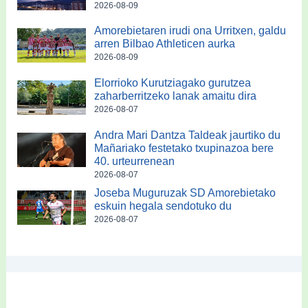
2026-08-09
Amorebietaren irudi ona Urritxen, galdu
arren Bilbao Athleticen aurka
2026-08-09
Elorrioko Kurutziagako gurutzea
zaharberritzeko lanak amaitu dira
2026-08-07
Andra Mari Dantza Taldeak jaurtiko du
Mañariako festetako txupinazoa bere
40. urteurrenean
2026-08-07
Joseba Muguruzak SD Amorebietako
eskuin hegala sendotuko du
2026-08-07