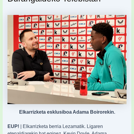
Elkarrizketa esklusiboa Adama Boirorekin.
EUP!
| Elkarrizketa berria Lezamatik. Ligaren
etenaldiarekin bat eginez, Kevin Doyle, Adama