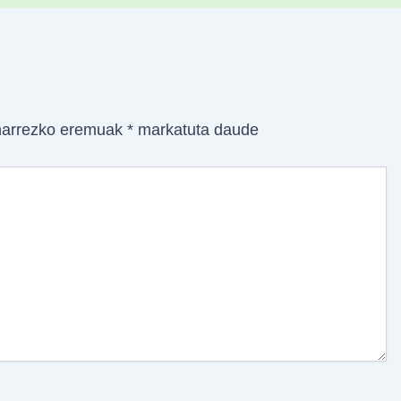
arrezko eremuak
*
markatuta daude