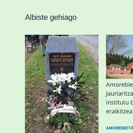
Albiste gehiago
«Azkenengo 40 urteetan
Amorebie
Zaldibar jo zuen
Jaurlaritz
ingurumen-
institutu 
hondamendirik larriena»
eraikitze
ESKUALDEA
,
ZALDIBAR
/
2024-02-
AMOREBIET