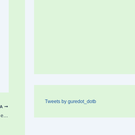
Tweets by guredot_dotb
OA
Asteazkenean hodei gehiago agertuko dira eta euri apur bat egingo du