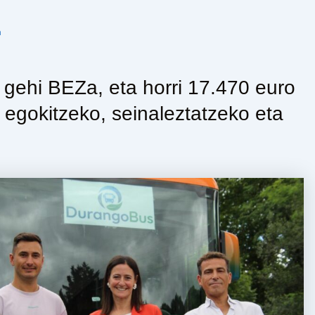
n
 gehi BEZa, eta horri 17.470 euro
k egokitzeko, seinaleztatzeko eta