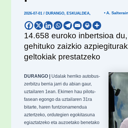
• A. Salterai
2026-07-01
/
DURANGO
,
ESKUALDEA
,
14.658 euroko inbertsioa du,
gehituko zaizkio azpiegitura
geltokiak prestatzeko
DURANGO |
Udalak herriko autobus-
zerbitzu berria jarri du abian gaur,
uztailaren 1ean. Ekimen hau pilotu-
fasean egongo da uztailaren 31ra
bitarte, haren funtzionamendua
aztertzeko, ordutegien egokitasuna
egiaztatzeko eta auzoetako benetako