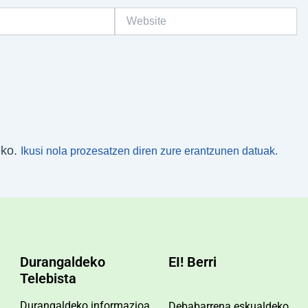
Website
eko.
Ikusi nola prozesatzen diren zure erantzunen datuak.
Durangaldeko
EI! Berri
Telebista
Durangaldeko informazioa.
Debabarrena eskualdeko