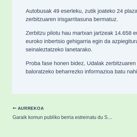
Autobusak 49 eserleku, zutik joateko 24 plaza
zerbitzuaren irisgarritasuna bermatuz.
Zerbitzu pilotu hau martxan jartzeak 14.658 
euroko inbertsio gehigarria egin da azpiegitu
seinaleztatzeko lanetarako.
Proba fase honen bidez, Udalak zerbitzuaren 
baloratzeko beharrezko informazioa batu nahi
AURREKOA
Garaik komun publiko berria estreinatu du San Miguelen 73.000 euroko inbertsioarekin