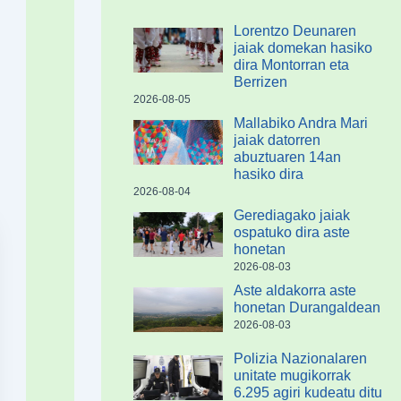
Lorentzo Deunaren
jaiak domekan hasiko
dira Montorran eta
Berrizen
2026-08-05
Mallabiko Andra Mari
jaiak datorren
abuztuaren 14an
hasiko dira
2026-08-04
Gerediagako jaiak
ospatuko dira aste
honetan
2026-08-03
Aste aldakorra aste
honetan Durangaldean
2026-08-03
Polizia Nazionalaren
unitate mugikorrak
6.295 agiri kudeatu ditu