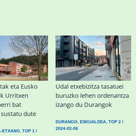
tak eta Eusko
Udal etxebizitza tasatuei
ak Urritxen
buruzko lehen ordenantza
berri bat
izango du Durangok
a sustatu dute
DURANGO
,
ESKUALDEA
,
TOP 2
/
2024-02-06
A-ETXANO
,
TOP 1
/