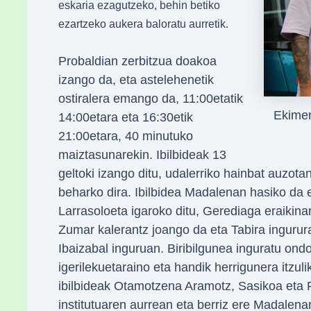
eskaria ezagutzeko, behin betiko
ezartzeko aukera baloratu aurretik.
Probaldian zerbitzua doakoa
izango da, eta astelehenetik
ostiralera emango da, 11:00etatik
Ekimen
14:00etara eta 16:30etik
21:00etara, 40 minutuko
maiztasunarekin. Ibilbideak 13
geltoki izango ditu, udalerriko hainbat auzota
beharko dira. Ibilbidea Madalenan hasiko da 
Larrasoloeta igaroko ditu, Gerediaga eraikina
Zumar kalerantz joango da eta Tabira ingurura
Ibaizabal inguruan. Biribilgunea inguratu ondo
igerilekuetaraino eta handik herrigunera itzul
ibilbideak Otamotzena Aramotz, Sasikoa eta 
institutuaren aurrean eta berriz ere Madalena