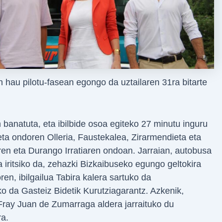
 hau pilotu-fasean egongo da uztailaren 31ra bitarte
n banatuta, eta ibilbide osoa egiteko 27 minutu inguru
eta ondoren Olleria, Faustekalea, Zirarmendieta eta
ren eta Durango Irratiaren ondoan. Jarraian, autobusa
 iritsiko da, zehazki Bizkaibuseko egungo geltokira
ren, ibilgailua Tabira kalera sartuko da
iko da Gasteiz Bidetik Kurutziagarantz. Azkenik,
Fray Juan de Zumarraga aldera jarraituko du
ra.