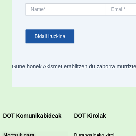
Name*
Email*
Gune honek Akismet erabiltzen du zaborra murrizt
DOT Komunikabideak
DOT Kirolak
Nortzuk gara
Durangaldeko kirol