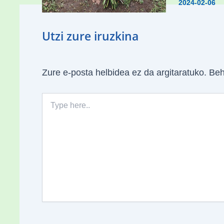
06
2024-02-06
Utzi zure iruzkina
Zure e-posta helbidea ez da argitaratuko.
Beh
Type
here..