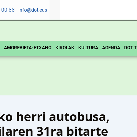
5 00 33
info@dot.eus
AMOREBIETA-ETXANO
KIROLAK
KULTURA
AGENDA
DOT T
o herri autobusa,
laren 31ra bitarte