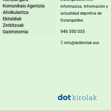
Komunikaio Agentzia
informazioa. Información y
Aholkularitza
actualidad deportiva de
Ekitaldiak
Durangaldea
Zerbitzuak
946 550 033
Gastronomia
info@dotkirolak.eus