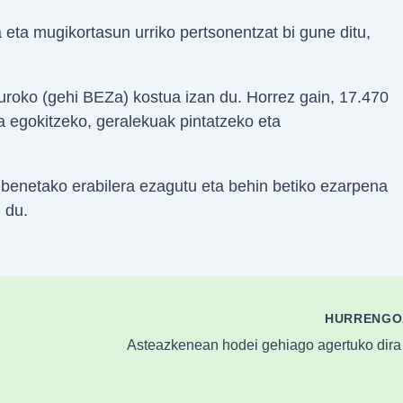
 eta mugikortasun urriko pertsonentzat bi gune ditu,
euroko (gehi BEZa) kostua izan du. Horrez gain, 17.470
ra egokitzeko, geralekuak pintatzeko eta
benetako erabilera ezagutu eta behin betiko ezarpena
 du.
HURRENG