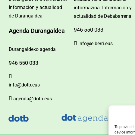
Información y actualidad
informazioa. Información y
de Durangaldea
actualidad de Debabarrena
946 550 033
Agenda Durangaldea
info@eiberri.eus
Durangaldeko agenda
946 550 033
info@dotb.eus
agenda@dotb.eus
To provide t
device infor