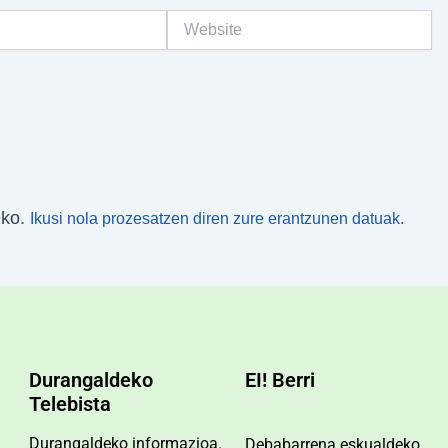
Website
eko.
Ikusi nola prozesatzen diren zure erantzunen datuak.
Durangaldeko
EI! Berri
Telebista
Durangaldeko informazioa.
Debabarrena eskualdeko