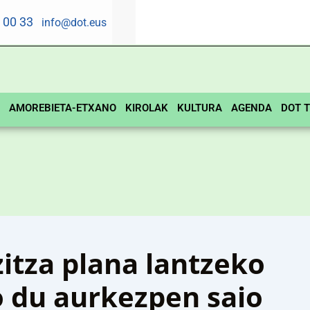
5 00 33
info@dot.eus
AMOREBIETA-ETXANO
KIROLAK
KULTURA
AGENDA
DOT T
itza plana lantzeko
 du aurkezpen saio