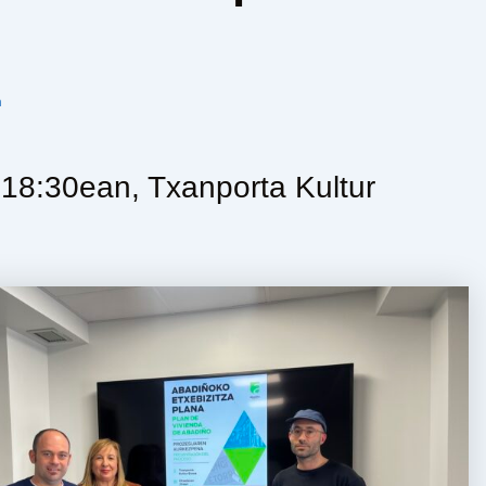
n
 18:30ean, Txanporta Kultur