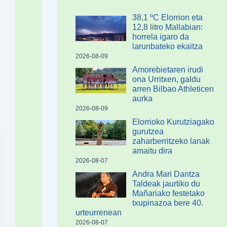
38,1 ºC Elorrion eta
12,8 litro Mallabian:
horrela igaro da
larunbateko ekaitza
2026-08-09
Amorebietaren irudi
ona Urritxen, galdu
arren Bilbao Athleticen
aurka
2026-08-09
Elorrioko Kurutziagako
gurutzea
zaharberritzeko lanak
amaitu dira
2026-08-07
Andra Mari Dantza
Taldeak jaurtiko du
Mañariako festetako
txupinazoa bere 40.
urteurrenean
2026-08-07