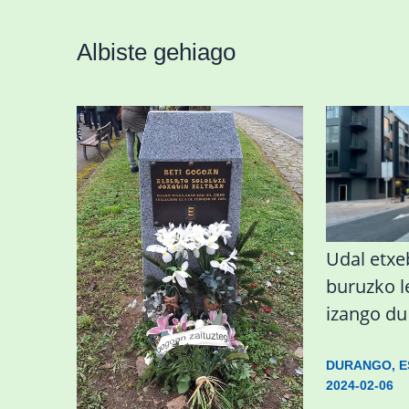
Albiste gehiago
«Azkenengo 40 urteetan
Udal etxeb
Zaldibar jo zuen
buruzko 
ingurumen-
izango d
hondamendirik larriena»
DURANGO
,
E
2024-02-06
ESKUALDEA
,
ZALDIBAR
/
2024-02-