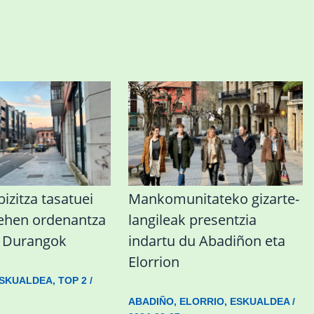
izitza tasatuei
Mankomunitateko gizarte-
lehen ordenantza
langileak presentzia
u Durangok
indartu du Abadiñon eta
Elorrion
SKUALDEA
,
TOP 2
/
ABADIÑO
,
ELORRIO
,
ESKUALDEA
/