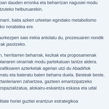
rloan dauden erronka eta beharrizan nagusiei modu
ntzuteko helburuarekin.
inarri, baita azken urteetan egindako metabolismo
ko norabidea ere.
 aurkezpen saio irekia antolatu du, prozesuaren nondik
ak jasotzeko.
n, herritarren beharrak, kezkak eta proposamenak
 planaren oinarriak modu partekatuan lantze aldera.
fikoaren azterketak agerian utzi du Abadiñok
eratu eta bateratu baten beharra duela. Besteak beste,
biztanleriaren zahartzea, gazteen emantzipatzeko
 espazializatua, alokairu-eskaintza eskasa eta udal
itate horiei guztiei erantzun estrategikoa