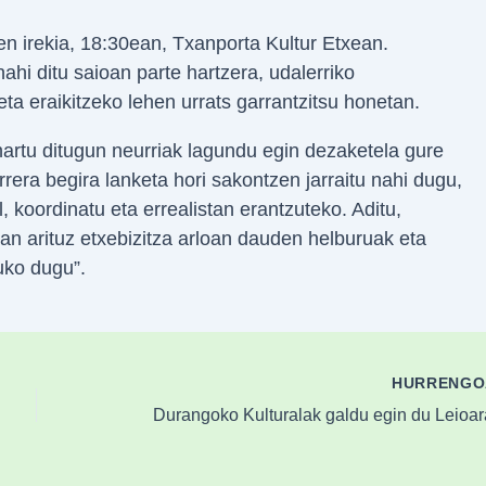
n irekia, 18:30ean, Txanporta Kultur Etxean.
ahi ditu saioan parte hartzera, udalerriko
eta eraikitzeko lehen urrats garrantzitsu honetan.
hartu ditugun neurriak lagundu egin dezaketela gure
rera begira lanketa hori sakontzen jarraitu nahi dugu,
 koordinatu eta errealistan erantzuteko. Aditu,
nean arituz etxebizitza arloan dauden helburuak eta
tuko dugu”.
HURRENG