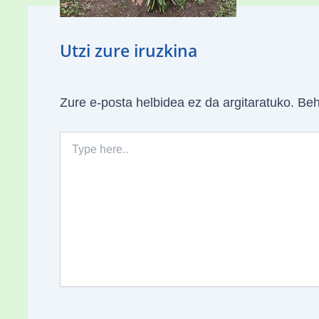
06
Utzi zure iruzkina
Zure e-posta helbidea ez da argitaratuko.
Beh
Type
here..