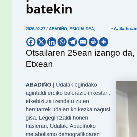
batekin
• A. Salterai
2026-02-23
/
ABADIÑO
,
ESKUALDEA
,
Otsailaren 25ean izango da,
Etxean
ABADIÑO |
Udalak egindako
agintaldi erdiko balorazio inkestan,
etxebizitza izendatu zuten
herritarrek udalerriko kezka nagusi
gisa. Legegintzaldi honen
hasieran, Udalak, Abadiñoko
metabolismo demografikoaren