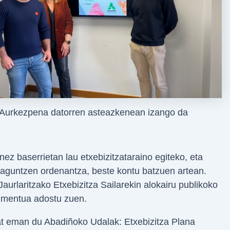
Aurkezpena datorren asteazkenean izango da
ez baserrietan lau etxebizitzataraino egiteko, eta
rulaguntzen ordenantza, beste kontu batzuen artean.
aurlaritzako Etxebizitza Sailarekin alokairu publikoko
kumentua adostu zuen.
at eman du Abadiñoko Udalak: Etxebizitza Plana