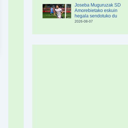
Joseba Muguruzak SD
Amorebietako eskuin
hegala sendotuko du
2026-08-07