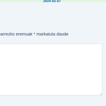
2024-02-07
arrezko eremuak
*
markatuta daude