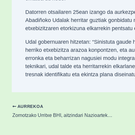
Datorren otsailaren 25ean izango da aurkezpe
Abadiñoko Udalak herritar guztiak gonbidatu n
etxebizitzaren etorkizuna elkarrekin pentsatu 
Udal gobernuaren hitzetan: “Sinistuta gaude 
herriko etxebizitza arazoa konpontzen, eta aur
erronka eta beharrizan nagusiei modu integral,
teknikari, udal talde eta herritarrekin elkarla
tresnak identifikatu eta ekintza plana diseina
AURREKOA
Zornotzako Urritxe BHI, aitzindari Nazioarteko Batxilergoan sare publikoan