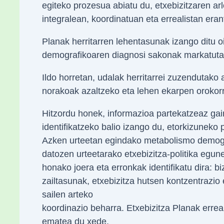
egiteko prozesua abiatu du, etxebizitzaren a
integralean, koordinatuan eta errealistan era
Planak herritarren lehentasunak izango ditu o
demografikoaren diagnosi sakonak markatuta
Ildo horretan, udalak herritarrei zuzendutako
norakoak azaltzeko eta lehen ekarpen orokorr
Hitzordu honek, informazioa partekatzeaz gai
identifikatzeko balio izango du, etorkizuneko
Azken urteetan egindako metabolismo demogra
datozen urteetarako etxebizitza-politika egun
honako joera eta erronkak identifikatu dira: 
zailtasunak, etxebizitza hutsen kontzentrazio
sailen arteko
koordinazio beharra. Etxebizitza Planak erreal
ematea du xede.