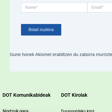
Name*
Email*
Gune honek Akismet erabiltzen du zaborra murrizt
DOT Komunikabideak
DOT Kirolak
Nortzuk gara
Durangaldeko kirol