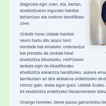
diagnosia egin zuen, eta, bertan,
etxebizitzaren inguruko hainbat
beharrizan eta ondorio identifikatu
ziren.
Ordutik hona Udalak hainbat
neurri hartu ditu arazo horri
irtenbide bat emateko: ordenantza
bat prestatu da zenbait lokal
etxebizitza bihurtzeko, HAPOaren
lanketa egin da Abadiñorako
etxebizitza eskaintza handitzeko, aukera eman
berrikusten ari dira alokairua ordaintzeko di
Horrez gain, duela egun gutxi, Udalak Eusko J
84 etxebizitza eraikitzeko hitzarmenaren do
Oraingo honetan, beste pauso garrantzitsu b