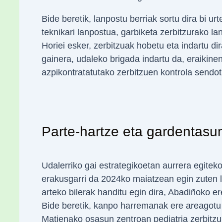
Bide beretik, lanpostu berriak sortu dira bi u
teknikari lanpostua, garbiketa zerbitzurako la
Horiei esker, zerbitzuak hobetu eta indartu di
gainera, udaleko brigada indartu da, eraikin
azpikontratatutako zerbitzuen kontrola sendot
Parte-hartze eta gardentasu
Udalerriko gai estrategikoetan aurrera egiteko
erakusgarri da 2024ko maiatzean egin zuten l
arteko bilerak handitu egin dira, Abadiñoko e
Bide beretik, kanpo harremanak ere areagotu e
Matienako osasun zentroan pediatria zerbitzu