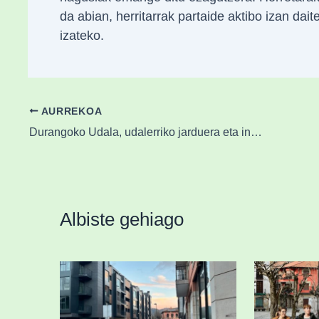
da abian, herritarrak partaide aktibo izan dai
izateko.
AURREKOA
Durangoko Udala, udalerriko jarduera eta instalazio komertzialen errolda abiatu du
Albiste gehiago