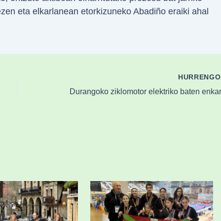
tezen eta elkarlanean etorkizuneko Abadiño eraiki ahal
HURRENG