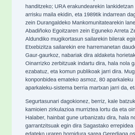
handitzeko; URA erakundearekin lankidetzan 
arrisku maila ekidin, eta 1989tik indarrean 
zein Durangaldeko Mankomunitatearekin lanean
Abadiñoko Egoitzaren zein Eguneko Arreta Ze
Aldundiko mugikortasun sailarekin bilerak eg
Etxebizitza sailarekin ere harremanetan daud
Gaur-gaurkoz, nabariak dira aldaketa horiet
Oinarrizko zerbitzuak indartu dira, hala nola g
ezabatuz, eta komun publikoak jarri dira. Mu
konponbidea emateko asmoz, 80 aparkaleku b
aparkaleku-sistema berria martxan jarri da, e
Segurtasunari dagokionez, berriz, kale batzuk
kamioien zirkulazioa murriztea lortu da eta 
Halaber, hainbat gune urbanizatu dira, hala no
garrantzitsuak egin dira Sagastako errepidea 
edateko uraren hornidura sarea Gerediaga os