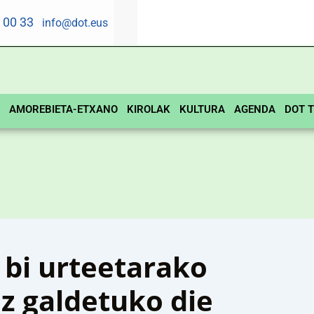
5 00 33
info@dot.eus
AMOREBIETA-ETXANO
KIROLAK
KULTURA
AGENDA
DOT T
bi urteetarako
z galdetuko die