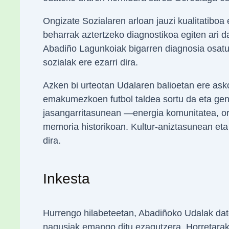
Ongizate Sozialaren arloan jauzi kualitatiboa
beharrak aztertzeko diagnostikoa egiten ari d
Abadiño Lagunkoiak bigarren diagnosia osatu 
sozialak ere ezarri dira.
Azken bi urteotan Udalaren balioetan ere as
emakumezkoen futbol taldea sortu da eta gen
jasangarritasunean —energia komunitatea, or
memoria historikoan. Kultur-aniztasunean et
dira.
Inkesta
Hurrengo hilabeteetan, Abadiñoko Udalak dato
nagusiak emango ditu ezagutzera. Horretarako,