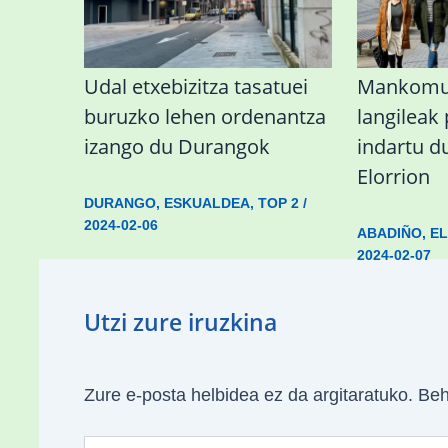
Udal etxebizitza tasatuei
Mankomun
buruzko lehen ordenantza
langileak
izango du Durangok
indartu d
Elorrion
DURANGO
,
ESKUALDEA
,
TOP 2
/
2024-02-06
ABADIÑO
,
E
2024-02-07
Utzi zure iruzkina
Zure e-posta helbidea ez da argitaratuko.
Beh
Type