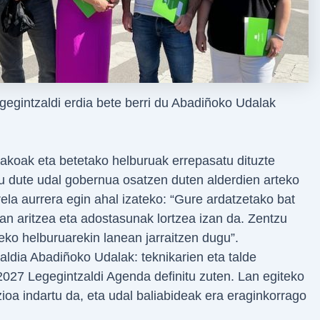
gegintzaldi erdia bete berri du Abadiñoko Udalak
akoak eta betetako helburuak errepasatu dituzte
 dute udal gobernua osatzen duten alderdien arteko
ela aurrera egin ahal izateko: “Gure ardatzetako bat
zan aritzea eta adostasunak lortzea izan da. Zentzu
eko helburuarekin lanean jarraitzen dugu”.
zaldia Abadiñoko Udalak: teknikarien eta talde
027 Legegintzaldi Agenda definitu zuten. Lan egiteko
zioa indartu da, eta udal baliabideak era eraginkorrago