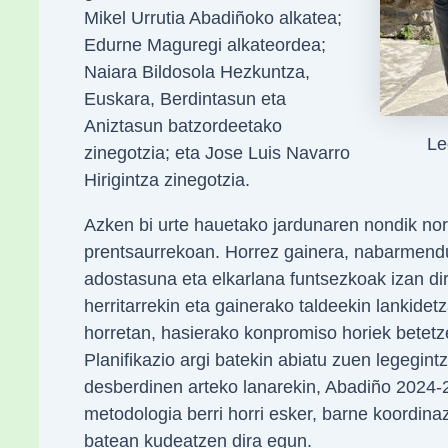
Mikel Urrutia Abadiñoko alkatea;
Edurne Maguregi alkateordea;
Naiara Bildosola Hezkuntza,
Euskara, Berdintasun eta
Aniztasun batzordeetako
Le
zinegotzia; eta Jose Luis Navarro
Hirigintza zinegotzia.
Azken bi urte hauetako jardunaren nondik nor
prentsaurrekoan. Horrez gainera, nabarmendu
adostasuna eta elkarlana funtsezkoak izan dir
herritarrekin eta gainerako taldeekin lankidet
horretan, hasierako konpromiso horiek betetz
Planifikazio argi batekin abiatu zuen legegint
desberdinen arteko lanarekin, Abadiño 2024-2
metodologia berri horri esker, barne koordina
batean kudeatzen dira egun.