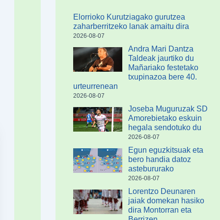
Elorrioko Kurutziagako gurutzea
zaharberritzeko lanak amaitu dira
2026-08-07
Andra Mari Dantza
Taldeak jaurtiko du
Mañariako festetako
txupinazoa bere 40.
urteurrenean
2026-08-07
Joseba Muguruzak SD
Amorebietako eskuin
hegala sendotuko du
2026-08-07
Egun eguzkitsuak eta
bero handia datoz
astebururako
2026-08-07
Lorentzo Deunaren
jaiak domekan hasiko
dira Montorran eta
Berrizen