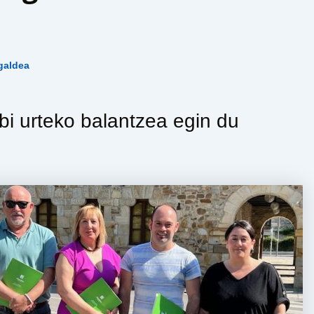
galdea
bi urteko balantzea egin du