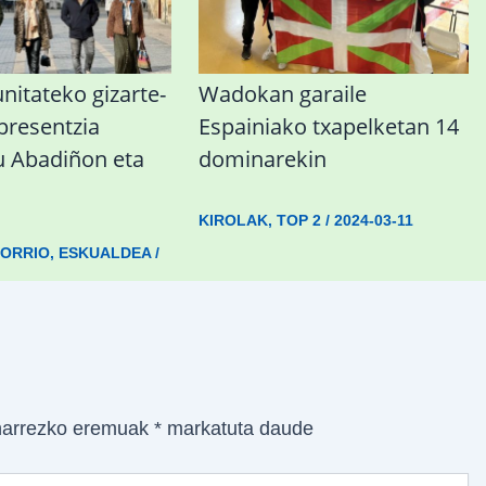
itateko gizarte-
Wadokan garaile
 presentzia
Espainiako txapelketan 14
u Abadiñon eta
dominarekin
KIROLAK
,
TOP 2
/
2024-03-11
LORRIO
,
ESKUALDEA
/
arrezko eremuak
*
markatuta daude