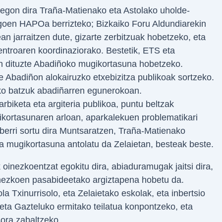
egon dira Traña-Matienako eta Astolako uholde-
dagoen HAPOa berrizteko; Bizkaiko Foru Aldundiarekin
 jarraitzen dute, gizarte zerbitzuak hobetzeko, eta
ntroaren koordinaziorako. Bestetik, ETS eta
in dituzte Abadiñoko mugikortasuna hobetzeko.
e Abadiñon alokairuzko etxebizitza publikoak sortzeko.
ako batzuk abadiñarren egunerokoan.
arbiketa eta argiteria publikoa, puntu beltzak
gikortasunaren arloan, aparkalekuen problematikari
erri sortu dira Muntsaratzen, Traña-Matienako
ta mugikortasuna antolatu da Zelaietan, besteak beste.
 oinezkoentzat egokitu dira, abiaduramugak jaitsi dira,
oinezkoen pasabideetako argiztapena hobetu da.
la Txinurrisolo, eta Zelaietako eskolak, eta inbertsio
eta Gazteluko ermitako teilatua konpontzeko, eta
ora zabaltzeko.