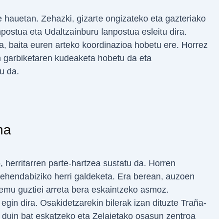
rte hauetan. Zehazki, gizarte ongizateko eta gazteriako
npostua eta Udaltzainburu lanpostua esleitu dira.
ra, baita euren arteko koordinazioa hobetu ere. Horrez
en garbiketaren kudeaketa hobetu da eta
u da.
na
, herritarren parte-hartzea sustatu da. Horren
ehendabiziko herri galdeketa. Era berean, auzoen
remu guztiei arreta bera eskaintzeko asmoz.
gin dira. Osakidetzarekin bilerak izan dituzte Traña-
 duin bat eskatzeko eta Zelaietako osasun zentroa