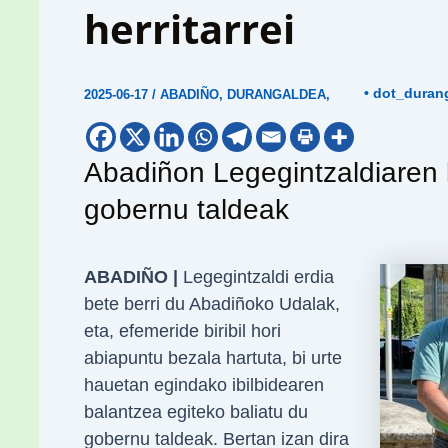
herritarrei
• dot_duran
2025-06-17
/
ABADIÑO
,
DURANGALDEA
,
Abadiñon Legegintzaldiaren 
gobernu taldeak
ABADIÑO |
Legegintzaldi erdia
bete berri du Abadiñoko Udalak,
eta, efemeride biribil hori
abiapuntu bezala hartuta, bi urte
hauetan egindako ibilbidearen
balantzea egiteko baliatu du
gobernu taldeak. Bertan izan dira