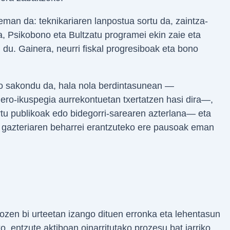
 eman da: teknikariaren lanpostua sortu da, zaintza-
a, Psikobono eta Bultzatu programei ekin zaie eta
du. Gainera, neurri fiskal progresiboak eta bono
ko sakondu da, hala nola berdintasunean —
ero-ikuspegia aurrekontuetan txertatzen hasi dira—,
tu publikoak edo bidegorri-sarearen azterlana— eta
a gazteriaren beharrei erantzuteko ere pausoak eman
zen bi urteetan izango dituen erronka eta lehentasun
 entzute aktiboan oinarritutako prozesu bat jarriko