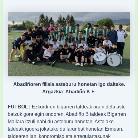
Abadiñoren filiala asteburu honetan igo daiteke.
Argazkia: Abadiño K.E.
FUTBOL
| Ezkurdiren bigarren taldeak orain dela aste
batzuk gora egin ondoren, Abadiño B taldeak Bigarren
Mailara itzuli nahi du asteburu honetan. Astolako
taldeak igoera jokatuko du larunbat honetan Ermuan,
taldearen lan, konpromiso eta erregulartasunak