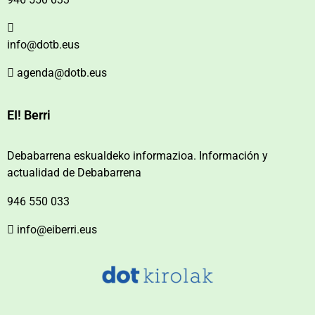
info@dotb.eus
agenda@dotb.eus
EI! Berri
Debabarrena eskualdeko informazioa. Información y
actualidad de Debabarrena
946 550 033
info@eiberri.eus