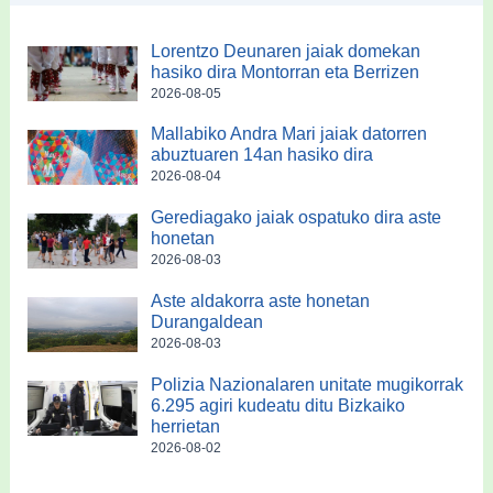
Lorentzo Deunaren jaiak domekan
hasiko dira Montorran eta Berrizen
2026-08-05
Mallabiko Andra Mari jaiak datorren
abuztuaren 14an hasiko dira
2026-08-04
Gerediagako jaiak ospatuko dira aste
honetan
2026-08-03
Aste aldakorra aste honetan
Durangaldean
2026-08-03
Polizia Nazionalaren unitate mugikorrak
6.295 agiri kudeatu ditu Bizkaiko
herrietan
2026-08-02