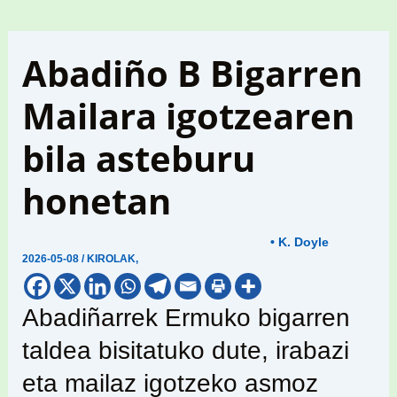
Abadiño B Bigarren
Mailara igotzearen
bila asteburu
honetan
• K. Doyle
2026-05-08
/
KIROLAK
,
Abadiñarrek Ermuko bigarren
taldea bisitatuko dute, irabazi
eta mailaz igotzeko asmoz