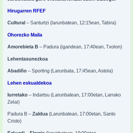
Hirugarren RFEF
Cultural
– Santurtzi (larunbatean, 12:15ean, Tabira)
Ohorezko Maila
Amorebieta B
– Padura (igandean, 17:40ean, Txolon)
Lehentasunezkoa
Abadiño
– Sporting (Larunbata, 17:45ean, Astola)
Lehen eskualdekoa
Iurretako
– Indartsu (Larunbatean, 17:00etan, Larrako
Zelai)
Padura B –
Zaldua
(Larunbatean, 17:00etan, Santo
Cristo)
Ezkurdi – Elorrio
(larunbatean, 19:00etan,