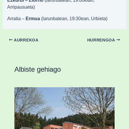
Arripausueta)
Arratia –
Ermua
(larunbatean, 19:30ean, Urbieta)
AURREKOA
HURRENGOA
Albiste gehiago