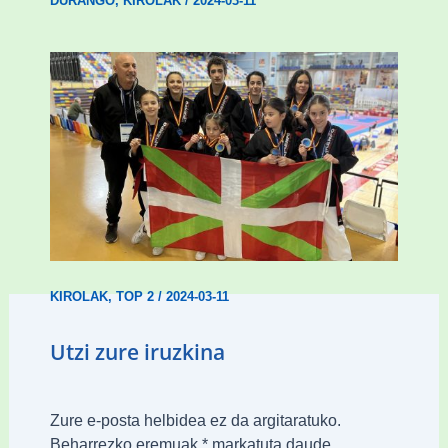
DURANGO
,
KIROLAK
/
2024-03-11
Wadokan garaile Espainiako txapelketan
14 dominarekin
KIROLAK
,
TOP 2
/
2024-03-11
Utzi zure iruzkina
Zure e-posta helbidea ez da argitaratuko.
Beharrezko eremuak
*
markatuta daude