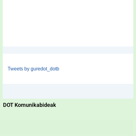
Tweets by guredot_dotb
DOT Komunikabideak