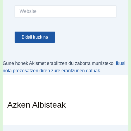
Website
Gune honek Akismet erabiltzen du zaborra murrizteko.
Ikusi
nola prozesatzen diren zure erantzunen datuak.
Azken Albisteak