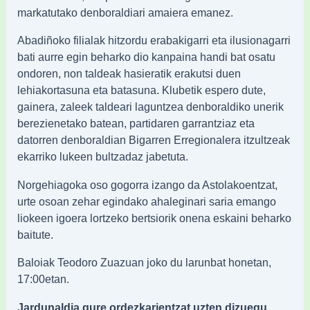
markatutako denboraldiari amaiera emanez.
Abadiñoko filialak hitzordu erabakigarri eta ilusionagarri
bati aurre egin beharko dio kanpaina handi bat osatu
ondoren, non taldeak hasieratik erakutsi duen
lehiakortasuna eta batasuna. Klubetik espero dute,
gainera, zaleek taldeari laguntzea denboraldiko unerik
berezienetako batean, partidaren garrantziaz eta
datorren denboraldian Bigarren Erregionalera itzultzeak
ekarriko lukeen bultzadaz jabetuta.
Norgehiagoka oso gogorra izango da Astolakoentzat,
urte osoan zehar egindako ahaleginari saria emango
liokeen igoera lortzeko bertsiorik onena eskaini beharko
baitute.
Baloiak Teodoro Zuazuan joko du larunbat honetan,
17:00etan.
Jardunaldia gure ordezkarientzat uzten dizuegu.