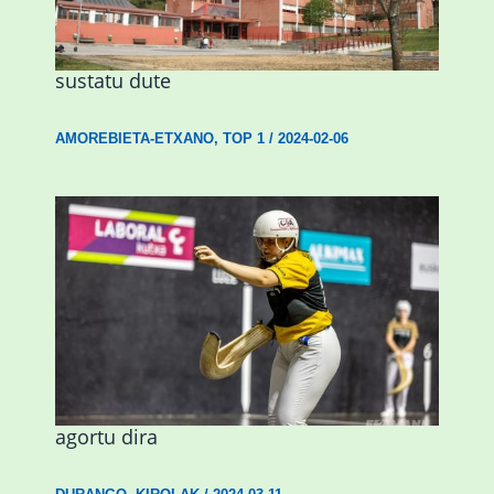
Amorebietak eta Eusko Jaurlaritzak
Urritxen institutu berri bat eraikitzea
sustatu dute
AMOREBIETA-ETXANO
,
TOP 1
/
2024-02-06
Astelehenean Durangon jokatuko den
emakumezkoen zesta finaleko sarrerak
agortu dira