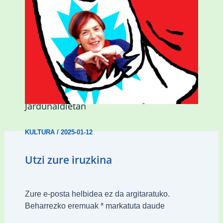
Mariasun Landaren literatur ondarea
aitortuko dute Iurretako Esker Oneko
Jardunaldietan
KULTURA
/
2025-01-12
Utzi zure iruzkina
Zure e-posta helbidea ez da argitaratuko.
Beharrezko eremuak
*
markatuta daude