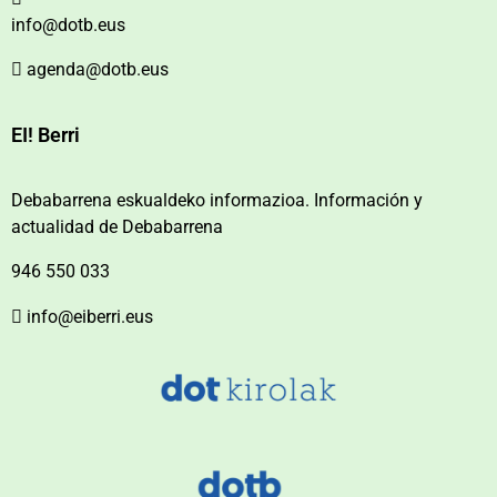
info@dotb.eus
agenda@dotb.eus
EI! Berri
Debabarrena eskualdeko informazioa. Información y
actualidad de Debabarrena
946 550 033
info@eiberri.eus