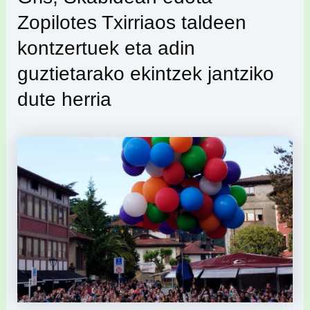
Zopilotes Txirriaos taldeen
kontzertuek eta adin
guztietarako ekintzek jantziko
dute herria