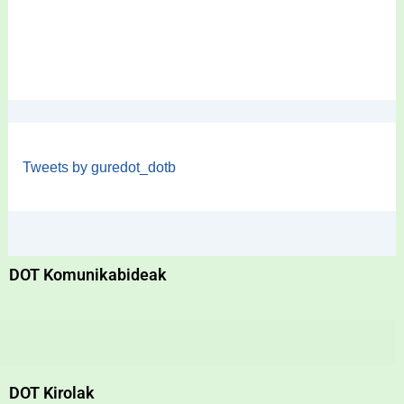
Tweets by guredot_dotb
DOT Komunikabideak
DOT Kirolak