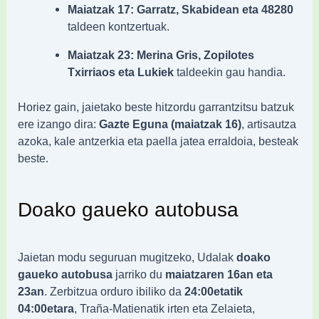
Maiatzak 17:
Garratz, Skabidean eta 48280
taldeen kontzertuak.
Maiatzak 23:
Merina Gris, Zopilotes
Txirriaos eta Lukiek
taldeekin gau handia.
Horiez gain, jaietako beste hitzordu garrantzitsu batzuk
ere izango dira:
Gazte Eguna (maiatzak 16)
, artisautza
azoka, kale antzerkia eta paella jatea erraldoia, besteak
beste.
Doako gaueko autobusa
Jaietan modu seguruan mugitzeko, Udalak
doako
gaueko autobusa
jarriko du
maiatzaren 16an eta
23an
. Zerbitzua orduro ibiliko da
24:00etatik
04:00etara
, Traña-Matienatik irten eta Zelaieta,