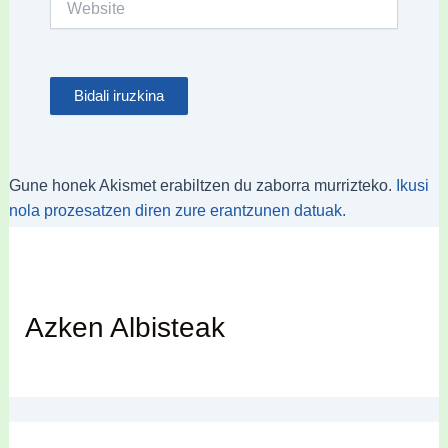
Gune honek Akismet erabiltzen du zaborra murrizteko.
Ikusi
nola prozesatzen diren zure erantzunen datuak.
Azken Albisteak