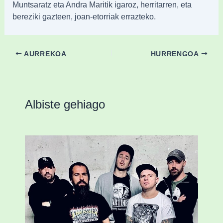
Muntsaratz eta Andra Maritik igaroz, herritarren, eta
bereziki gazteen, joan-etorriak errazteko.
AURREKOA
HURRENGOA
Albiste gehiago
Durangoko Alerta taldeak bere bosgarren