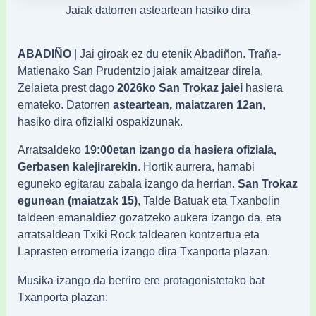
Jaiak datorren asteartean hasiko dira
ABADIÑO
| Jai giroak ez du etenik Abadiñon. Traña-
Matienako San Prudentzio jaiak amaitzear direla,
Zelaieta prest dago
2026ko San Trokaz jaiei
hasiera
emateko. Datorren
asteartean, maiatzaren 12an
,
hasiko dira ofizialki ospakizunak.
Arratsaldeko
19:00etan izango da hasiera ofiziala,
Gerbasen kalejirarekin
. Hortik aurrera, hamabi
eguneko egitarau zabala izango da herrian.
San Trokaz
egunean (maiatzak 15)
, Talde Batuak eta Txanbolin
taldeen emanaldiez gozatzeko aukera izango da, eta
arratsaldean Txiki Rock taldearen kontzertua eta
Laprasten erromeria izango dira Txanporta plazan.
Musika izango da berriro ere protagonistetako bat
Txanporta plazan: