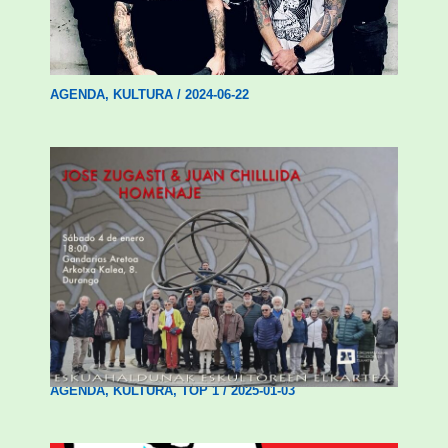
diskoa aurkeztuko du gaur Abadiñoko
Koba Liven
AGENDA
,
KULTURA
/
2024-06-22
Durangok Jose Zugazti eta Juan Chillida
eskultoreak omenduko ditu bihar
AGENDA
,
KULTURA
,
TOP 1
/
2025-01-03