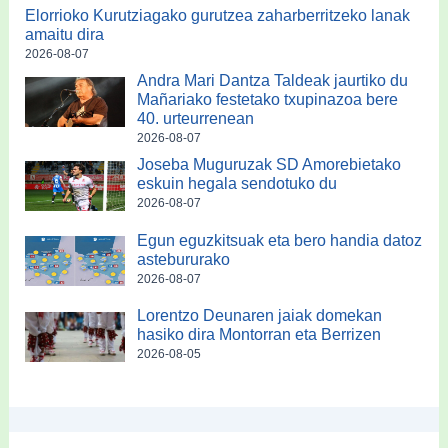
Elorrioko Kurutziagako gurutzea zaharberritzeko lanak
amaitu dira
2026-08-07
Andra Mari Dantza Taldeak jaurtiko du
Mañariako festetako txupinazoa bere
40. urteurrenean
2026-08-07
Joseba Muguruzak SD Amorebietako
eskuin hegala sendotuko du
2026-08-07
Egun eguzkitsuak eta bero handia datoz
astebururako
2026-08-07
Lorentzo Deunaren jaiak domekan
hasiko dira Montorran eta Berrizen
2026-08-05