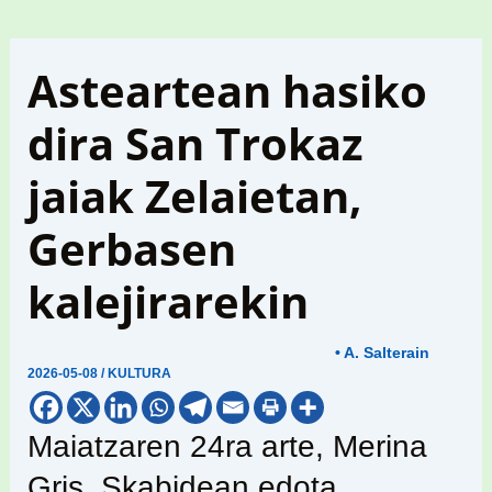
Asteartean hasiko
dira San Trokaz
jaiak Zelaietan,
Gerbasen
kalejirarekin
• A. Salterain
2026-05-08
/
KULTURA
Maiatzaren 24ra arte, Merina
Gris, Skabidean edota