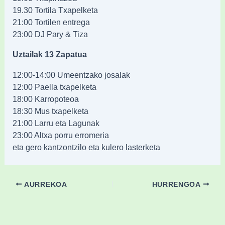
19.30 Tortila Txapelketa
21:00 Tortilen entrega
23:00 DJ Pary & Tiza
Uztailak 13 Zapatua
12:00-14:00 Umeentzako josalak
12:00 Paella txapelketa
18:00 Karropoteoa
18:30 Mus txapelketa
21:00 Larru eta Lagunak
23:00 Altxa porru erromeria
eta gero kantzontzilo eta kulero lasterketa
AURREKOA
HURRENGOA