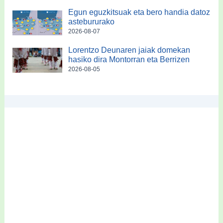
Egun eguzkitsuak eta bero handia datoz
astebururako
2026-08-07
Lorentzo Deunaren jaiak domekan
hasiko dira Montorran eta Berrizen
2026-08-05