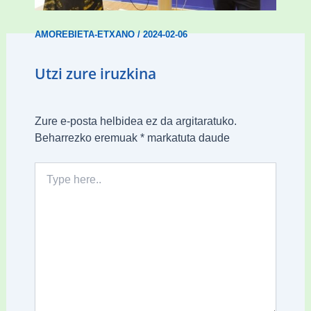
AMOREBIETA-ETXANO
/
2024-02-06
Utzi zure iruzkina
Zure e-posta helbidea ez da argitaratuko.
Beharrezko eremuak
*
markatuta daude
Type
here..