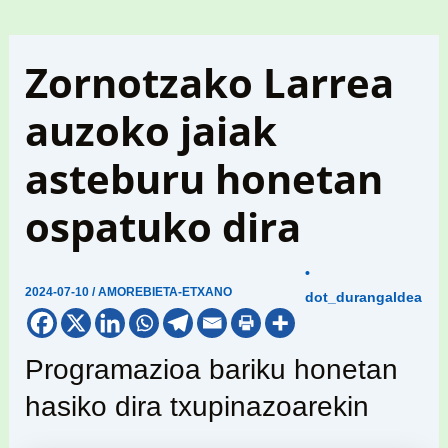
Zornotzako Larrea
auzoko jaiak
asteburu honetan
ospatuko dira
•
2024-07-10
/
AMOREBIETA-ETXANO
dot_durangaldea
Programazioa bariku honetan
hasiko dira txupinazoarekin