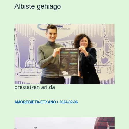
Albiste gehiago
Amorebieta musikaz, kolorez eta
alaitasunez beteriko inauterietarako
prestatzen ari da
AMOREBIETA-ETXANO
/
2024-02-06