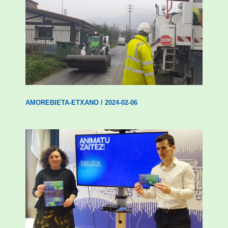
Amorebieta-Etxanok auzoak hobetzeko
plan integrala ezarri du
AMOREBIETA-ETXANO
/
2024-02-06
Amorebietak gazteen inklusio aktiboa
bultzatu du “ZUOK” ekimenarekin