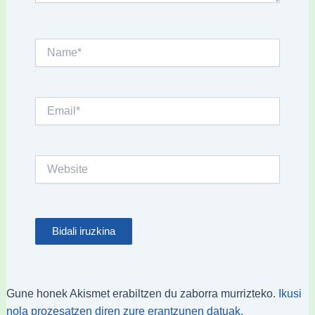
Name*
Email*
Website
Gune honek Akismet erabiltzen du zaborra murrizteko.
Ikusi
nola prozesatzen diren zure erantzunen datuak.