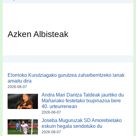
Azken Albisteak
Elorrioko Kurutziagako gurutzea zaharberritzeko lanak
amaitu dira
2026-08-07
Andra Mari Dantza Taldeak jaurtiko du
Mañariako festetako txupinazoa bere
40. urteurrenean
2026-08-07
Joseba Muguruzak SD Amorebietako
eskuin hegala sendotuko du
2026-08-07