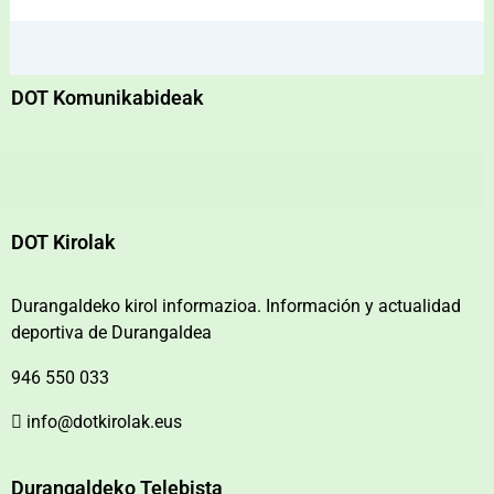
DOT Komunikabideak
DOT Kirolak
Durangaldeko kirol informazioa. Información y actualidad
deportiva de Durangaldea
946 550 033
info@dotkirolak.eus
Durangaldeko Telebista