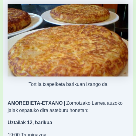
Tortila txapelketa barikuan izango da
AMOREBIETA-ETXANO |
Zornotzako Larrea auzoko
jaiak ospatuko dira asteburu honetan:
Uztailak 12, barikua
19:00 Txupinazoa