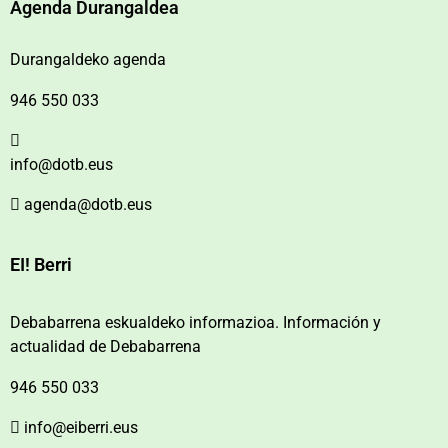
Agenda Durangaldea
Durangaldeko agenda
946 550 033
info@dotb.eus
agenda@dotb.eus
EI! Berri
Debabarrena eskualdeko informazioa. Información y
actualidad de Debabarrena
946 550 033
info@eiberri.eus