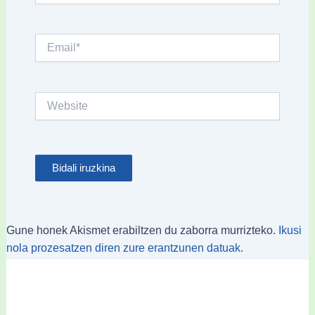
Email*
Website
Gune honek Akismet erabiltzen du zaborra murrizteko.
Ikusi
nola prozesatzen diren zure erantzunen datuak.