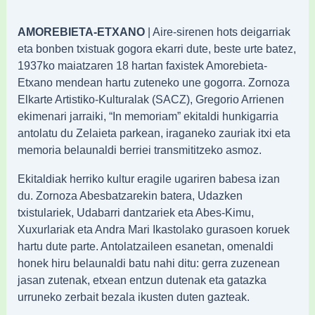
AMOREBIETA-ETXANO
| Aire-sirenen hots deigarriak
eta bonben txistuak gogora ekarri dute, beste urte batez,
1937ko maiatzaren 18 hartan faxistek Amorebieta-
Etxano mendean hartu zuteneko une gogorra. Zornoza
Elkarte Artistiko-Kulturalak (SACZ), Gregorio Arrienen
ekimenari jarraiki, “In memoriam” ekitaldi hunkigarria
antolatu du Zelaieta parkean, iraganeko zauriak itxi eta
memoria belaunaldi berriei transmititzeko asmoz.
Ekitaldiak herriko kultur eragile ugariren babesa izan
du. Zornoza Abesbatzarekin batera, Udazken
txistulariek, Udabarri dantzariek eta Abes-Kimu,
Xuxurlariak eta Andra Mari Ikastolako gurasoen koruek
hartu dute parte. Antolatzaileen esanetan, omenaldi
honek hiru belaunaldi batu nahi ditu: gerra zuzenean
jasan zutenak, etxean entzun dutenak eta gatazka
urruneko zerbait bezala ikusten duten gazteak.