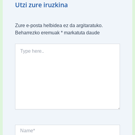
Utzi zure iruzkina
Zure e-posta helbidea ez da argitaratuko.
Beharrezko eremuak
*
markatuta daude
Type
here..
Name*