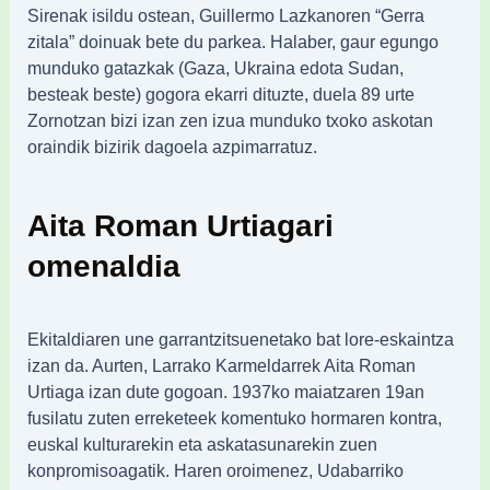
Sirenak isildu ostean, Guillermo Lazkanoren “Gerra
zitala” doinuak bete du parkea. Halaber, gaur egungo
munduko gatazkak (Gaza, Ukraina edota Sudan,
besteak beste) gogora ekarri dituzte, duela 89 urte
Zornotzan bizi izan zen izua munduko txoko askotan
oraindik bizirik dagoela azpimarratuz.
Aita Roman Urtiagari
omenaldia
Ekitaldiaren une garrantzitsuenetako bat lore-eskaintza
izan da. Aurten, Larrako Karmeldarrek Aita Roman
Urtiaga izan dute gogoan. 1937ko maiatzaren 19an
fusilatu zuten erreketeek komentuko hormaren kontra,
euskal kulturarekin eta askatasunarekin zuen
konpromisoagatik. Haren oroimenez, Udabarriko