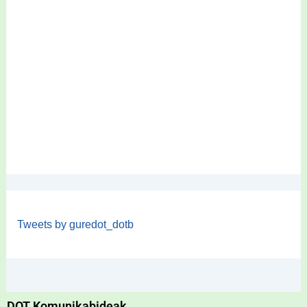
Tweets by guredot_dotb
DOT Komunikabideak