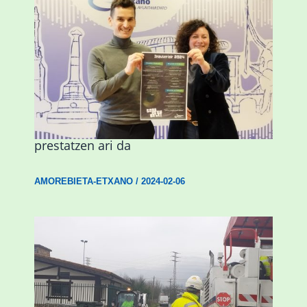
Amorebieta musikaz, kolorez eta
alaitasunez beteriko inauterietarako
prestatzen ari da
AMOREBIETA-ETXANO
/
2024-02-06