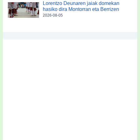
Lorentzo Deunaren jaiak domekan
hasiko dira Montorran eta Berrizen
2026-08-05