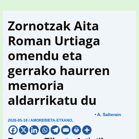
Zornotzak Aita
Roman Urtiaga
omendu eta
gerrako haurren
memoria
aldarrikatu du
• A. Salterain
2026-05-18
/
AMOREBIETA-ETXANO
,