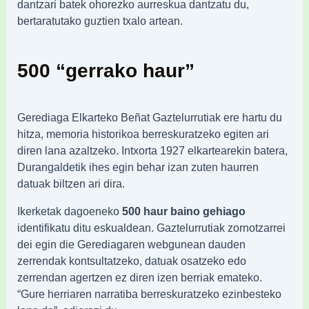
dantzari batek ohorezko aurreskua dantzatu du,
bertaratutako guztien txalo artean.
500 “gerrako haur”
Gerediaga Elkarteko Beñat Gaztelurrutiak ere hartu du
hitza, memoria historikoa berreskuratzeko egiten ari
diren lana azaltzeko. Intxorta 1927 elkartearekin batera,
Durangaldetik ihes egin behar izan zuten haurren
datuak biltzen ari dira.
Ikerketak dagoeneko
500 haur baino gehiago
identifikatu ditu eskualdean. Gaztelurrutiak zornotzarrei
dei egin die Gerediagaren webgunean dauden
zerrendak kontsultatzeko, datuak osatzeko edo
zerrendan agertzen ez diren izen berriak emateko.
“Gure herriaren narratiba berreskuratzeko ezinbesteko