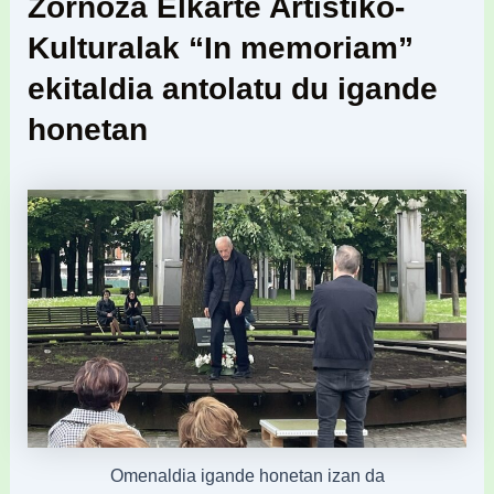
Zornoza Elkarte Artistiko-
Kulturalak “In memoriam”
ekitaldia antolatu du igande
honetan
Omenaldia igande honetan izan da