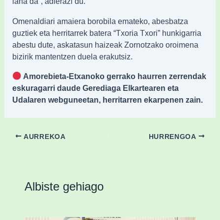
lana da”, adierazi du.
Omenaldiari amaiera borobila emateko, abesbatza
guztiek eta herritarrek batera “Txoria Txori” hunkigarria
abestu dute, askatasun haizeak Zornotzako oroimena
bizirik mantentzen duela erakutsiz.
Amorebieta-Etxanoko gerrako haurren zerrendak
eskuragarri daude Gerediaga Elkartearen eta
Udalaren webguneetan, herritarren ekarpenen zain.
AURREKOA
HURRENGOA
Albiste gehiago