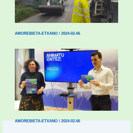
Amorebieta-Etxanok auzoak hobetzeko
plan integrala ezarri du
AMOREBIETA-ETXANO
/
2024-02-06
Amorebietak gazteen inklusio aktiboa
bultzatu du “ZUOK” ekimenarekin
AMOREBIETA-ETXANO
/
2024-02-06