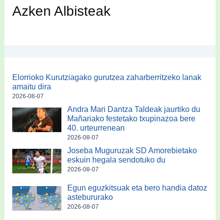
Azken Albisteak
Elorrioko Kurutziagako gurutzea zaharberritzeko lanak
amaitu dira
2026-08-07
Andra Mari Dantza Taldeak jaurtiko du
Mañariako festetako txupinazoa bere
40. urteurrenean
2026-08-07
Joseba Muguruzak SD Amorebietako
eskuin hegala sendotuko du
2026-08-07
Egun eguzkitsuak eta bero handia datoz
astebururako
2026-08-07