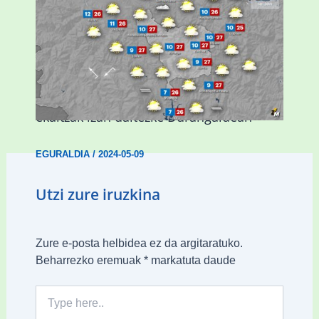
Asteburuan 25 gradu baino gehiago eta
ekaitzak izan daitezke Durangaldean
EGURALDIA
/
2024-05-09
Utzi zure iruzkina
Zure e-posta helbidea ez da argitaratuko.
Beharrezko eremuak
*
markatuta daude
Type
here..