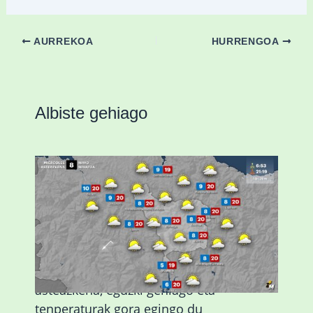
AURREKOA
HURRENGOA
Albiste gehiago
Eguraldiak hobera egingo du gaur,
asteazkena, eguzki gehiago eta
tenperaturak gora egingo du