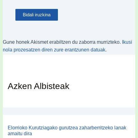
Gune honek Akismet erabiltzen du zaborra murrizteko.
Ikusi
nola prozesatzen diren zure erantzunen datuak.
Azken Albisteak
Elorrioko Kurutziagako gurutzea zaharberritzeko lanak
amaitu dira