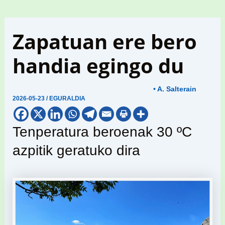
Zapatuan ere bero
handia egingo du
• A. Salterain
2026-05-23
/
EGURALDIA
Tenperatura beroenak 30 ºC
azpitik geratuko dira