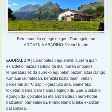
Bero haundia egingo du gaur Durangaldean
ARGAZKIA ABADIÑO: Victor Uriarte
EGURALDIA |
Larunbatean eguerditik aurrera ipar-
ekialdeko haizea sartuko da eta, horren ondorioz,
tenperatura ez da aurreko egunetan bezain altua izango
Kantauri isurialdean, bereziki kostaldean; bertan
beroenak 30 ºC azpitik geratuko dira. Gainerako
tokietan, berriz, bero handia egingo du. Zerua oskarbi
egongo da, goizaldean eta arratsaldean bero-hodei
batzuekin barnealdean. Pirinioetan baliteke ekaitzen
bat sortzea.