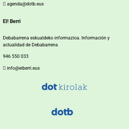
agenda@dotb.eus
EI! Berri
Debabarrena eskualdeko informazioa. Información y
actualidad de Debabarrena
946 550 033
info@eiberri.eus