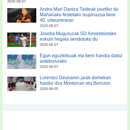
2026-08-07
Andra Mari Dantza Taldeak jaurtiko du
Mañariako festetako txupinazoa bere
40. urteurrenean
2026-08-07
Joseba Muguruzak SD Amorebietako
eskuin hegala sendotuko du
2026-08-07
Egun eguzkitsuak eta bero handia datoz
astebururako
2026-08-07
Lorentzo Deunaren jaiak domekan
hasiko dira Montorran eta Berrizen
2026-08-05