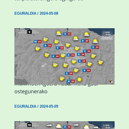
EGURALDIA
/
2024-05-08
Giro eguzkitsua eta tenperatura
maximoen igoera nabarmena gaur
ostegunerako
EGURALDIA
/
2024-05-09