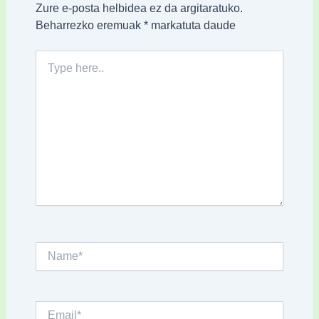
Zure e-posta helbidea ez da argitaratuko.
Beharrezko eremuak
*
markatuta daude
Type
here..
Name*
Email*