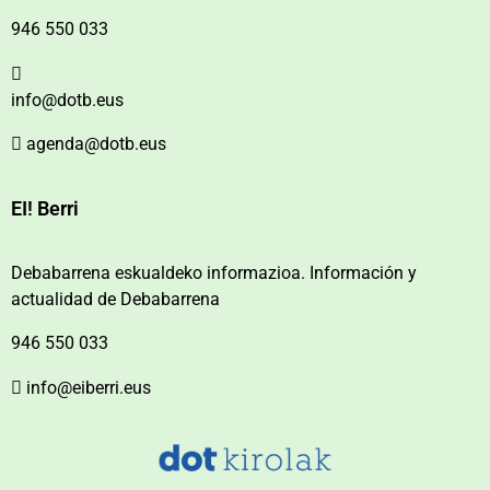
946 550 033
info@dotb.eus
agenda@dotb.eus
EI! Berri
Debabarrena eskualdeko informazioa. Información y
actualidad de Debabarrena
946 550 033
info@eiberri.eus