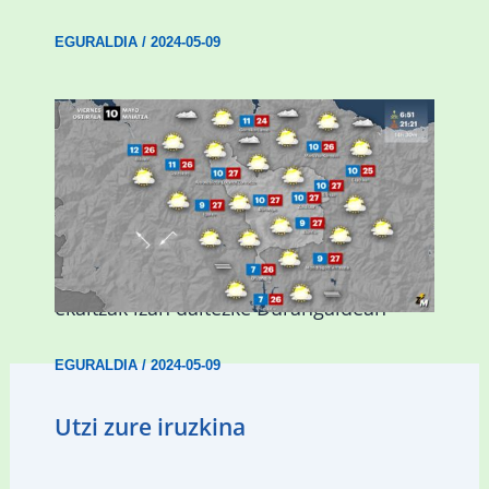
EGURALDIA
/
2024-05-09
Asteburuan 25 gradu baino gehiago eta
ekaitzak izan daitezke Durangaldean
EGURALDIA
/
2024-05-09
Utzi zure iruzkina