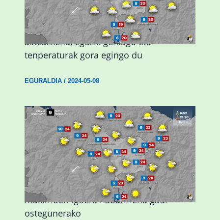
Eguraldiak hobera egingo du gaur,
asteazkena, eguzki gehiago eta
tenperaturak gora egingo du
EGURALDIA
/
2024-05-08
Giro eguzkitsua eta tenperatura
maximoen igoera nabarmena gaur
ostegunerako