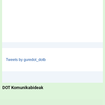
Tweets by guredot_dotb
DOT Komunikabideak