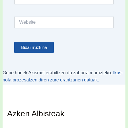
Website
Gune honek Akismet erabiltzen du zaborra murrizteko.
Ikusi
nola prozesatzen diren zure erantzunen datuak.
Azken Albisteak