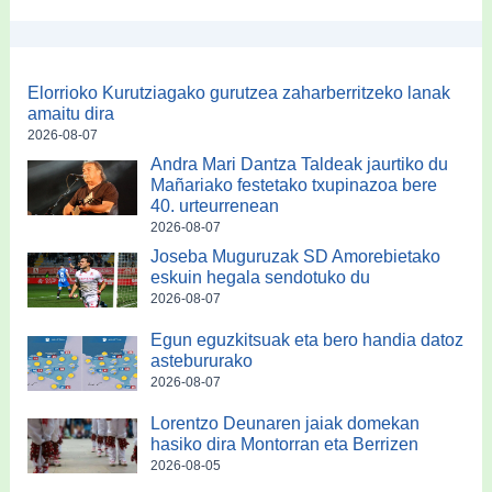
Elorrioko Kurutziagako gurutzea zaharberritzeko lanak
amaitu dira
2026-08-07
Andra Mari Dantza Taldeak jaurtiko du
Mañariako festetako txupinazoa bere
40. urteurrenean
2026-08-07
Joseba Muguruzak SD Amorebietako
eskuin hegala sendotuko du
2026-08-07
Egun eguzkitsuak eta bero handia datoz
astebururako
2026-08-07
Lorentzo Deunaren jaiak domekan
hasiko dira Montorran eta Berrizen
2026-08-05