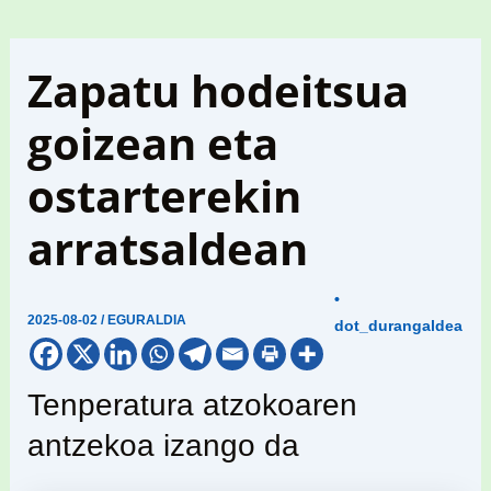
Zapatu hodeitsua
goizean eta
ostarterekin
arratsaldean
•
2025-08-02
/
EGURALDIA
dot_durangaldea
Tenperatura atzokoaren
antzekoa izango da