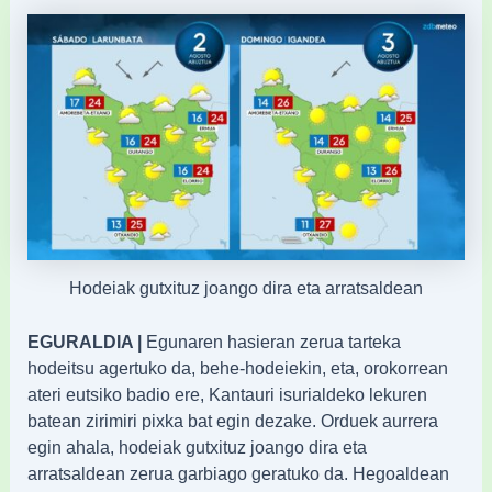
Hodeiak gutxituz joango dira eta arratsaldean
EGURALDIA |
Egunaren hasieran zerua tarteka
hodeitsu agertuko da, behe-hodeiekin, eta, orokorrean
ateri eutsiko badio ere, Kantauri isurialdeko lekuren
batean zirimiri pixka bat egin dezake. Orduek aurrera
egin ahala, hodeiak gutxituz joango dira eta
arratsaldean zerua garbiago geratuko da. Hegoaldean