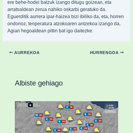
ere behe-hodei batzuk izango ditugu goizean, eta
arratsaldean zerua nahiko oskarbi geratuko da.
Eguerditik aurrera ipar-haizea bizi ibiliko da, eta, horren
ondorioz, tenperatura atzokoaren antzekoa izango da.
Agian hegoaldean pittin bat igo daitezke.
AURREKOA
HURRENGOA
Albiste gehiago