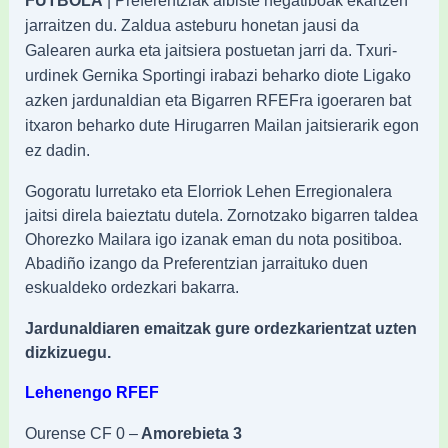
FUTBOLA
| Preferentziak albiste negatiboak ekartzen
jarraitzen du. Zaldua asteburu honetan jausi da
Galearen aurka eta jaitsiera postuetan jarri da. Txuri-
urdinek Gernika Sportingi irabazi beharko diote Ligako
azken jardunaldian eta Bigarren RFEFra igoeraren bat
itxaron beharko dute Hirugarren Mailan jaitsierarik egon
ez dadin.
Gogoratu Iurretako eta Elorriok Lehen Erregionalera
jaitsi direla baieztatu dutela. Zornotzako bigarren taldea
Ohorezko Mailara igo izanak eman du nota positiboa.
Abadiño izango da Preferentzian jarraituko duen
eskualdeko ordezkari bakarra.
Jardunaldiaren emaitzak gure ordezkarientzat uzten
dizkizuegu.
Lehenengo RFEF
Ourense CF 0 –
Amorebieta 3