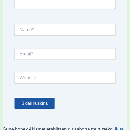
Name*
Email*
Website
Gune honek Akismet erabiltzen du zaborra murrizteko.
Ikusi