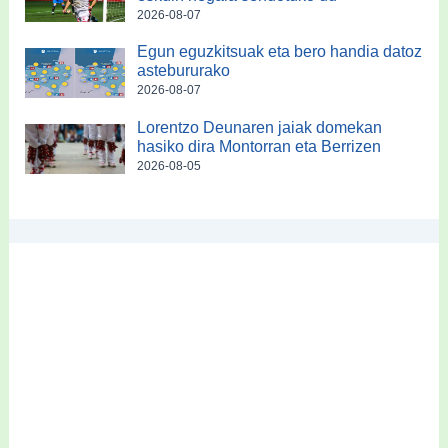
2026-08-07
Egun eguzkitsuak eta bero handia datoz
astebururako
2026-08-07
Lorentzo Deunaren jaiak domekan
hasiko dira Montorran eta Berrizen
2026-08-05