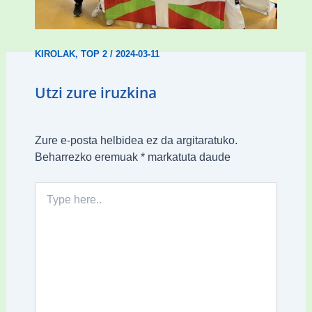
14 dominarekin
KIROLAK
,
TOP 2
/
2024-03-11
Utzi zure iruzkina
Zure e-posta helbidea ez da argitaratuko.
Beharrezko eremuak
*
markatuta daude
Type
here..