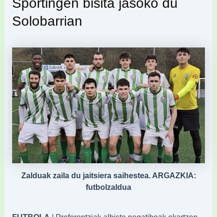
Sportingen bisita jasoko du
Solobarrian
Zalduak zaila du jaitsiera saihestea. ARGAZKIA:
futbolzaldua