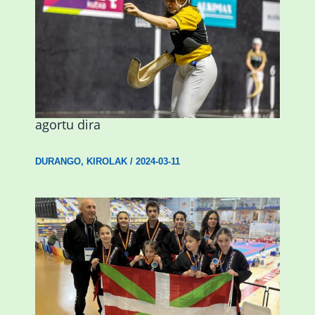
Astelehenean Durangon jokatuko den
emakumezkoen zesta finaleko sarrerak
agortu dira
DURANGO
,
KIROLAK
/
2024-03-11
Wadokan garaile Espainiako txapelketan