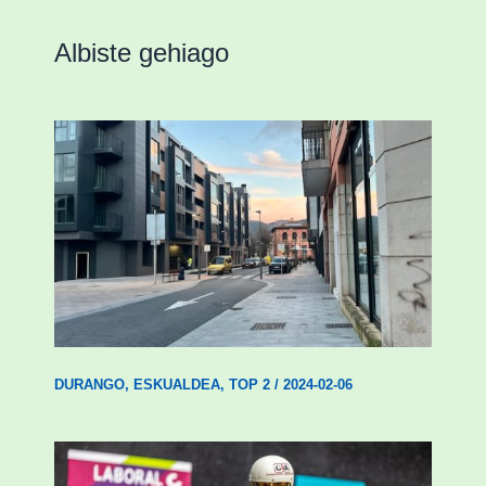
Albiste gehiago
Udal etxebizitza tasatuei buruzko lehen
ordenantza izango du Durangok
DURANGO
,
ESKUALDEA
,
TOP 2
/
2024-02-06