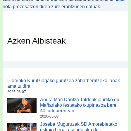
nola prozesatzen diren zure erantzunen datuak.
Azken Albisteak
Elorrioko Kurutziagako gurutzea zaharberritzeko lanak
amaitu dira
2026-08-07
Andra Mari Dantza Taldeak jaurtiko du
Mañariako festetako txupinazoa bere
40. urteurrenean
2026-08-07
Joseba Muguruzak SD Amorebietako
eskuin hegala sendotuko du