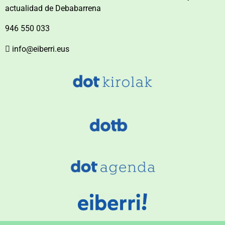
actualidad de Debabarrena
946 550 033
info@eiberri.eus