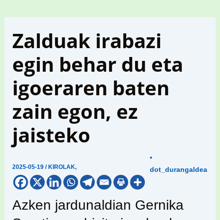
Zalduak irabazi
egin behar du eta
igoeraren baten
zain egon, ez
jaisteko
•
2025-05-19
/
KIROLAK
,
dot_durangaldea
Azken jardunaldian Gernika