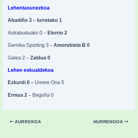
Lehentasunezkoa
Abadiño 3 – Iurretako 1
Astrabuduako 0 –
Elorrio 2
Gernika Sporting 3 –
Amorebieta B 0
Galea 2 –
Zaldua 0
Lehen eskualdekoa
Ezkurdi 0 –
Umore Ona 5
Ermua 2
– Begoña 0
AURREKOA
HURRENGOA