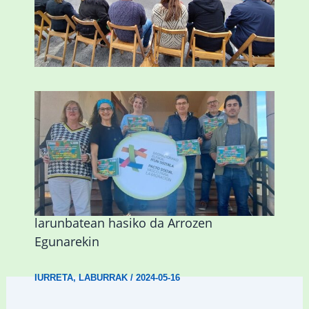
Abadiñok doako autobus bat pleitatuko
du San Trokaz jaietarako
LABURRAK
/
2024-05-15
Iurretako Kultur Aniztasunaren Astea
larunbatean hasiko da Arrozen
Egunarekin
IURRETA
,
LABURRAK
/
2024-05-16