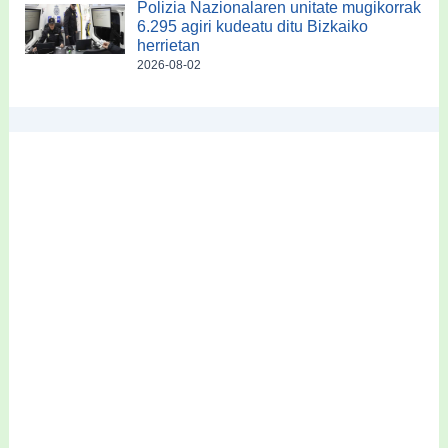
Polizia Nazionalaren unitate mugikorrak
6.295 agiri kudeatu ditu Bizkaiko
herrietan
2026-08-02