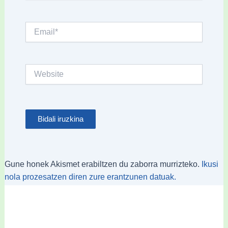
Email*
Website
Gune honek Akismet erabiltzen du zaborra murrizteko.
Ikusi
nola prozesatzen diren zure erantzunen datuak.