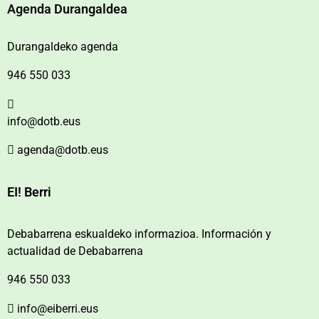
Agenda Durangaldea
Durangaldeko agenda
946 550 033
info@dotb.eus
agenda@dotb.eus
EI! Berri
Debabarrena eskualdeko informazioa. Información y
actualidad de Debabarrena
946 550 033
info@eiberri.eus