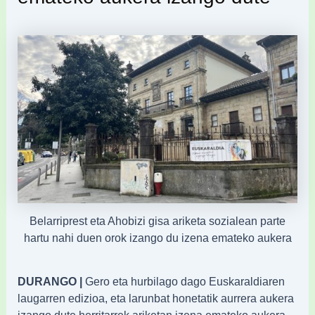
Belarriprest eta Ahobizi gisa ariketa sozialean parte
hartu nahi duen orok izango du izena emateko aukera
DURANGO |
Gero eta hurbilago dago Euskaraldiaren
laugarren edizioa, eta larunbat honetatik aurrera aukera
izango dute herritarrek ariketan izena emateko aukera.