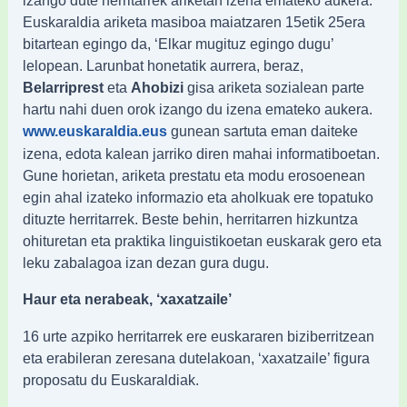
Euskaraldia ariketa masiboa maiatzaren 15etik 25era
bitartean egingo da, ‘Elkar mugituz egingo dugu’
lelopean. Larunbat honetatik aurrera, beraz,
Belarriprest
eta
Ahobizi
gisa ariketa sozialean parte
hartu nahi duen orok izango du izena emateko aukera.
gunean sartuta eman daiteke
www.euskaraldia.eus
izena, edota kalean jarriko diren mahai informatiboetan.
Gune horietan, ariketa prestatu eta modu erosoenean
egin ahal izateko informazio eta aholkuak ere topatuko
dituzte herritarrek. Beste behin, herritarren hizkuntza
ohituretan eta praktika linguistikoetan euskarak gero eta
leku zabalagoa izan dezan gura dugu.
Haur eta nerabeak, ‘xaxatzaile’
16 urte azpiko herritarrek ere euskararen biziberritzean
eta erabileran zeresana dutelakoan, ‘xaxatzaile’ figura
proposatu du Euskaraldiak.