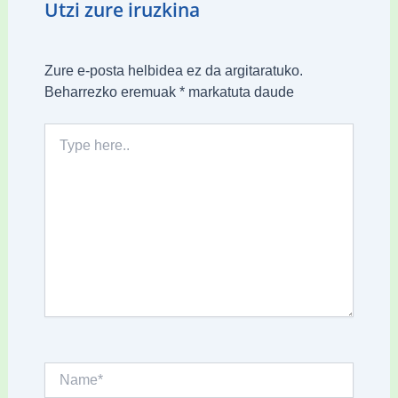
Utzi zure iruzkina
Zure e-posta helbidea ez da argitaratuko.
Beharrezko eremuak
*
markatuta daude
Type
here..
Name*