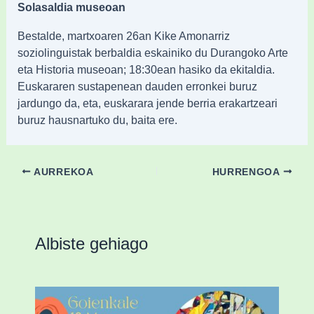
Solasaldia museoan
Bestalde, martxoaren 26an Kike Amonarriz
soziolinguistak berbaldia eskainiko du Durangoko Arte
eta Historia museoan; 18:30ean hasiko da ekitaldia.
Euskararen sustapenean dauden erronkei buruz
jardungo da, eta, euskarara jende berria erakartzeari
buruz hausnartuko du, baita ere.
AURREKOA
HURRENGOA
Albiste gehiago