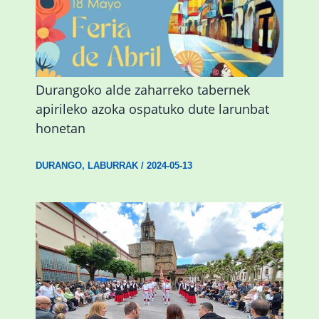
Durangoko alde zaharreko tabernek
apirileko azoka ospatuko dute larunbat
honetan
DURANGO
,
LABURRAK
/
2024-05-13