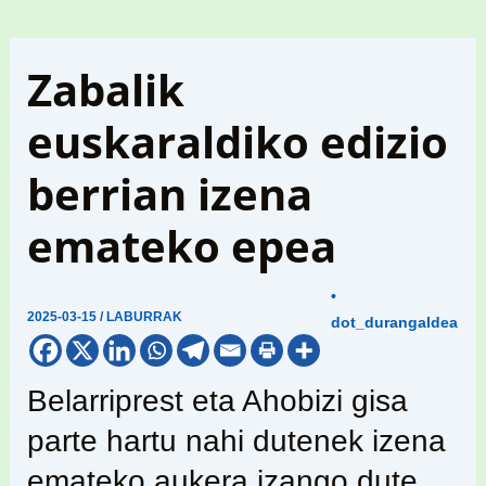
Zabalik
euskaraldiko edizio
berrian izena
emateko epea
•
2025-03-15
/
LABURRAK
dot_durangaldea
Belarriprest eta Ahobizi gisa
parte hartu nahi dutenek izena
emateko aukera izango dute