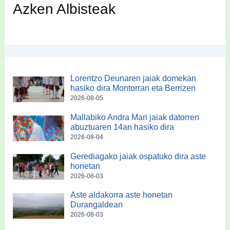
Azken Albisteak
Lorentzo Deunaren jaiak domekan
hasiko dira Montorran eta Berrizen
2026-08-05
Mallabiko Andra Mari jaiak datorren
abuztuaren 14an hasiko dira
2026-08-04
Gerediagako jaiak ospatuko dira aste
honetan
2026-08-03
Aste aldakorra aste honetan
Durangaldean
2026-08-03