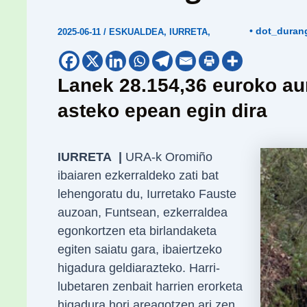
• dot_duran
2025-06-11
/
ESKUALDEA
,
IURRETA
,
Lanek 28.154,36 euroko aur
asteko epean egin dira
IURRETA |
URA-k Oromiño
ibaiaren ezkerraldeko zati bat
lehengoratu du, Iurretako Fauste
auzoan, Funtsean, ezkerraldea
egonkortzen eta birlandaketa
egiten saiatu gara, ibaiertzeko
higadura geldiarazteko. Harri-
lubetaren zenbait harrien erorketa
higadura hori areagotzen ari zen,