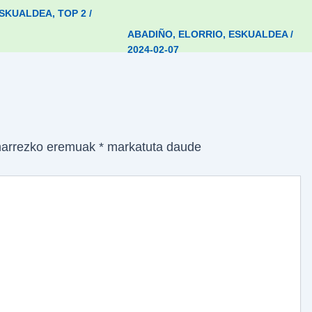
SKUALDEA
,
TOP 2
/
ABADIÑO
,
ELORRIO
,
ESKUALDEA
/
2024-02-07
arrezko eremuak
*
markatuta daude