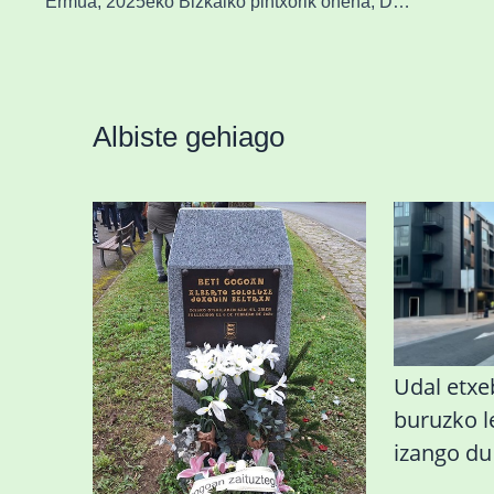
Ermua, 2025eko Bizkaiko pintxorik onena, Durango bigarren eta Zornotza hirugarren
Albiste gehiago
«Azkenengo 40 urteetan
Udal etxeb
Zaldibar jo zuen
buruzko 
ingurumen-
izango d
hondamendirik larriena»