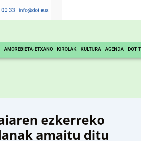
5 00 33
info@dot.eus
AMOREBIETA-ETXANO
KIROLAK
KULTURA
AGENDA
DOT T
aiaren ezkerreko
lanak amaitu ditu