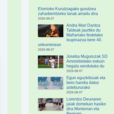
Elorrioko Kurutziagako gurutzea
zaharberritzeko lanak amaitu dira
2026-08-07
Andra Mari Dantza
Taldeak jaurtiko du
Mañariako festetako
txupinazoa bere 40.
urteurrenean
2026-08-07
Joseba Muguruzak SD
Amorebietako eskuin
hegala sendotuko du
2026-08-07
Egun eguzkitsuak eta
bero handia datoz
astebururako
2026-08-07
Lorentzo Deunaren
jaiak domekan hasiko
dira Montorran eta
Berrizen