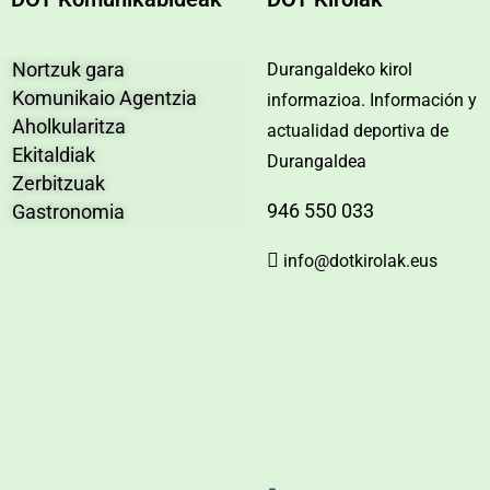
Nortzuk gara
Durangaldeko kirol
Komunikaio Agentzia
informazioa. Información y
Aholkularitza
actualidad deportiva de
Ekitaldiak
Durangaldea
Zerbitzuak
946 550 033
Gastronomia
info@dotkirolak.eus