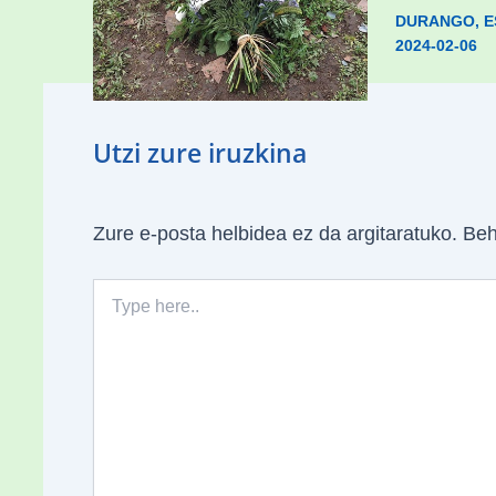
DURANGO
,
E
2024-02-06
ESKUALDEA
,
ZALDIBAR
/
2024-02-
06
Utzi zure iruzkina
Zure e-posta helbidea ez da argitaratuko.
Beh
Type
here..