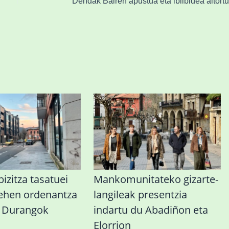
izitza tasatuei
Mankomunitateko gizarte-
lehen ordenantza
langileak presentzia
u Durangok
indartu du Abadiñon eta
Elorrion