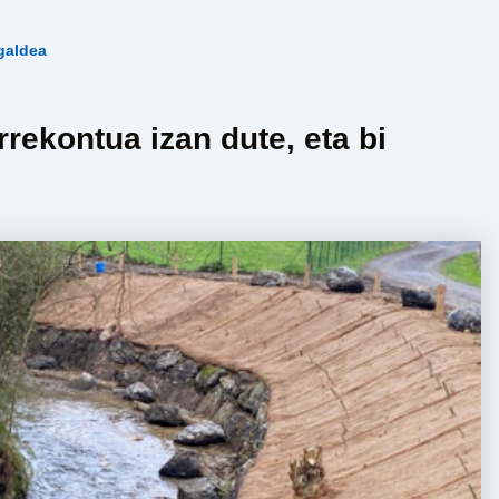
galdea
rekontua izan dute, eta bi