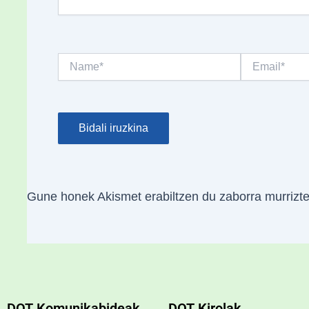
Name*
Email*
Gune honek Akismet erabiltzen du zaborra murrizt
DOT Komunikabideak
DOT Kirolak