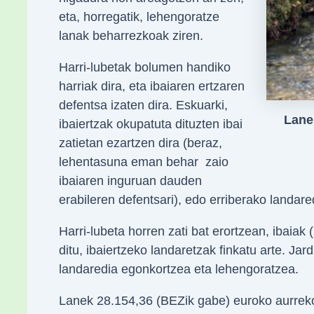
eta, horregatik, lehengoratze
lanak beharrezkoak ziren.
Harri-lubetak bolumen handiko
harriak dira, eta ibaiaren ertzaren
defentsa izaten dira. Eskuarki,
Lane
ibaiertzak okupatuta dituzten ibai
zatietan ezartzen dira (beraz,
lehentasuna eman behar zaio
ibaiaren inguruan dauden
erabileren defentsari), edo erriberako landare
Harri-lubeta horren zati bat erortzean, ibaiak
ditu, ibaiertzeko landaretzak finkatu arte. Ja
landaredia egonkortzea eta lehengoratzea.
Lanek 28.154,36 (BEZik gabe) euroko aurrekon