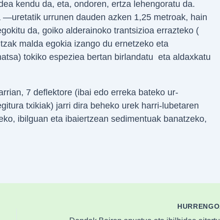
ldea kendu da, eta, ondoren, ertza lehengoratu da.
a —uretatik urrunen dauden azken 1,25 metroak, hain
gokitu da, goiko alderainoko trantsizioa errazteko (
tzak malda egokia izango du ernetzeko eta
hatsa) tokiko espeziea bertan birlandatu eta aldaxkatu
arrian, 7 deflektore (ibai edo erreka bateko ur-
itura txikiak) jarri dira beheko urek harri-lubetaren
teko, ibilguan eta ibaiertzean sedimentuak banatzeko,
HURRENG