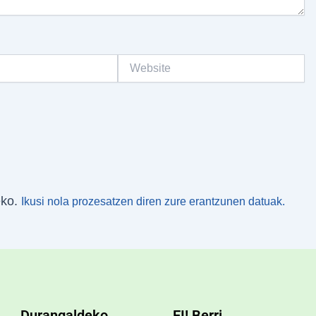
Website
eko.
Ikusi nola prozesatzen diren zure erantzunen datuak.
Durangaldeko
EI! Berri