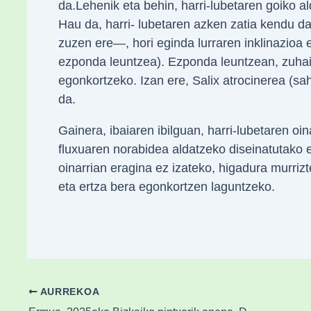
da.Lehenik eta behin, harri-lubetaren goiko a
Hau da, harri- lubetaren azken zatia kendu d
zuzen ere—, hori eginda lurraren inklinazioa e
ezponda leuntzea). Ezponda leuntzean, zuhai
egonkortzeko. Izan ere, Salix atrocinerea (sa
da.
Gainera, ibaiaren ibilguan, harri-lubetaren oin
fluxuaren norabidea aldatzeko diseinatutako eg
oinarrian eragina ez izateko, higadura murriz
eta ertza bera egonkortzen laguntzeko.
AURREKOA