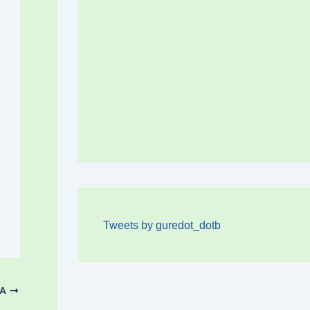
Tweets by guredot_dotb
OA