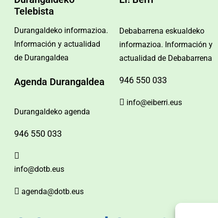
Telebista
Durangaldeko informazioa.
Debabarrena eskualdeko
Información y actualidad
informazioa. Información y
de Durangaldea
actualidad de Debabarrena
946 550 033
Agenda Durangaldea
info@eiberri.eus
Durangaldeko agenda
946 550 033
info@dotb.eus
agenda@dotb.eus