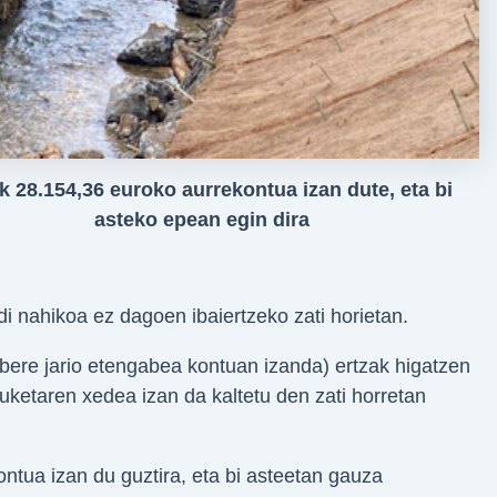
k 28.154,36 euroko aurrekontua izan dute, eta bi
asteko epean egin dira
di nahikoa ez dagoen ibaiertzeko zati horietan.
 (bere jario etengabea kontuan izanda) ertzak higatzen
rduketaren xedea izan da kaltetu den zati horretan
tua izan du guztira, eta bi asteetan gauza