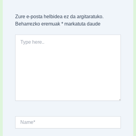
Zure e-posta helbidea ez da argitaratuko.
Beharrezko eremuak
*
markatuta daude
Type
here..
Name*