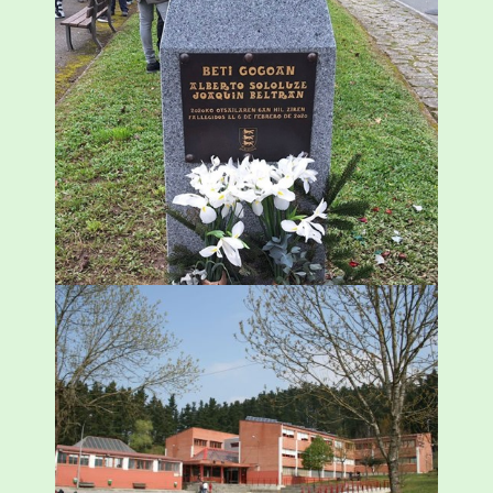
«Azkenengo 40 urteetan Zaldibar jo zuen
ingurumen-hondamendirik larriena»
ESKUALDEA
,
ZALDIBAR
/
2024-02-06
Amorebietak eta Eusko Jaurlaritzak