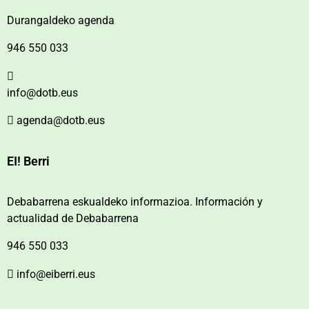
Durangaldeko agenda
946 550 033
info@dotb.eus
agenda@dotb.eus
EI! Berri
Debabarrena eskualdeko informazioa. Información y
actualidad de Debabarrena
946 550 033
info@eiberri.eus