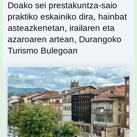
Doako sei prestakuntza-saio
praktiko eskainiko dira, hainbat
asteazkenetan, irailaren eta
azaroaren artean, Durangoko
Turismo Bulegoan