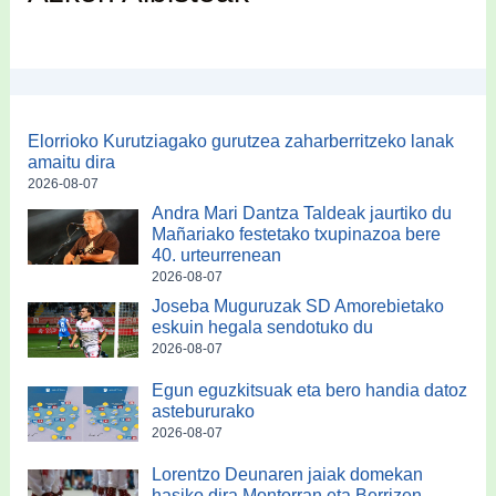
Elorrioko Kurutziagako gurutzea zaharberritzeko lanak
amaitu dira
2026-08-07
Andra Mari Dantza Taldeak jaurtiko du
Mañariako festetako txupinazoa bere
40. urteurrenean
2026-08-07
Joseba Muguruzak SD Amorebietako
eskuin hegala sendotuko du
2026-08-07
Egun eguzkitsuak eta bero handia datoz
astebururako
2026-08-07
Lorentzo Deunaren jaiak domekan
hasiko dira Montorran eta Berrizen