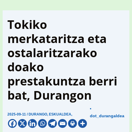
Tokiko
merkataritza eta
ostalaritzarako
doako
prestakuntza berri
bat, Durangon
•
2025-09-11
/
DURANGO
,
ESKUALDEA
,
dot_durangaldea