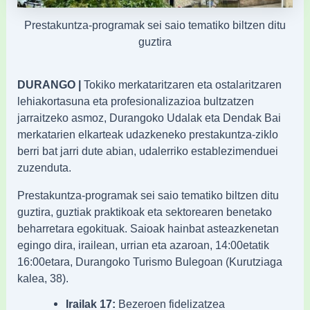
Prestakuntza-programak sei saio tematiko biltzen ditu
guztira
DURANGO |
Tokiko merkataritzaren eta ostalaritzaren
lehiakortasuna eta profesionalizazioa bultzatzen
jarraitzeko asmoz, Durangoko Udalak eta Dendak Bai
merkatarien elkarteak udazkeneko prestakuntza-ziklo
berri bat jarri dute abian, udalerriko establezimenduei
zuzenduta.
Prestakuntza-programak sei saio tematiko biltzen ditu
guztira, guztiak praktikoak eta sektorearen benetako
beharretara egokituak. Saioak hainbat asteazkenetan
egingo dira, irailean, urrian eta azaroan, 14:00etatik
16:00etara, Durangoko Turismo Bulegoan (Kurutziaga
kalea, 38).
Irailak 17:
Bezeroen fidelizatzea