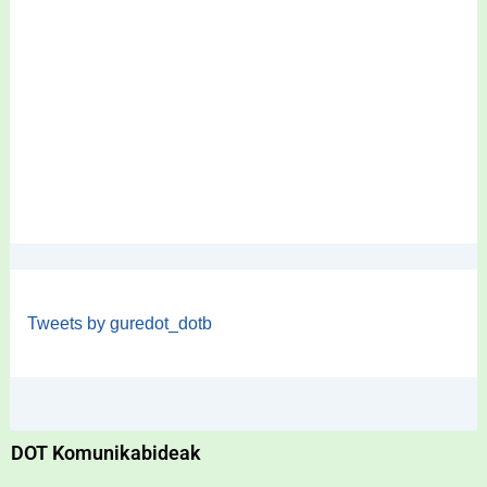
Tweets by guredot_dotb
DOT Komunikabideak