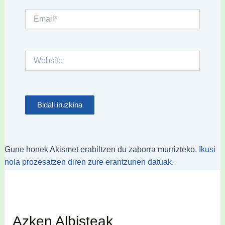
Email*
Website
Gune honek Akismet erabiltzen du zaborra murrizteko.
Ikusi
nola prozesatzen diren zure erantzunen datuak.
Azken Albisteak