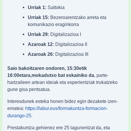
Urriak 1:
Saltokia
Urriak 15:
Bezeroarentzako arreta eta
komunikazio eraginkorra
Urriak 29:
Digitalizazioa I
Azaroak 12:
Digitalizazioa II
Azaroak 26:
Digitalizazioa III
Saio bakoitzaren ondoren, 15:30etik
16:00etara,mokadutxo bat eskainiko da
, parte-
hartzaileen artean ideiak eta esperientziak trukatzeko
gune gisa pentsatua.
Interesdunek esteka honen bidez egin dezakete izen-
ematea:
https://labur.eus/formakuntza-formacion-
.
durango-25
Prestakuntza gehienez ere 25 lagunentzat da, eta