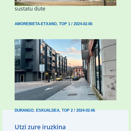
Urritxen institutu berri bat eraikitzea
sustatu dute
AMOREBIETA-ETXANO
,
TOP 1
/
2024-02-06
Udal etxebizitza tasatuei buruzko lehen
ordenantza izango du Durangok
DURANGO
,
ESKUALDEA
,
TOP 2
/
2024-02-06
Utzi zure iruzkina