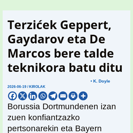
Terzićek Geppert,
Gaydarov eta De
Marcos bere talde
teknikora batu ditu
• K. Doyle
2026-06-19
/
KIROLAK
Borussia Dortmundenen izan
zuen konfiantzazko
pertsonarekin eta Bayern