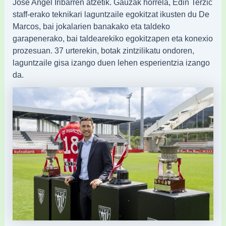
Jose Angel Iribarren atzetik. Gauzak horrela, Edin Terzić
staff-erako teknikari laguntzaile egokitzat ikusten du De
Marcos, bai jokalarien banakako eta taldeko
garapenerako, bai taldearekiko egokitzapen eta konexio
prozesuan. 37 urterekin, botak zintzilikatu ondoren,
laguntzaile gisa izango duen lehen esperientzia izango
da.