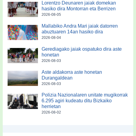
Lorentzo Deunaren jaiak domekan
hasiko dira Montorran eta Berrizen
2026-08-05
Mallabiko Andra Mari jaiak datorren
abuztuaren 14an hasiko dira
2026-08-04
Gerediagako jaiak ospatuko dira aste
honetan
2026-08-03
Aste aldakorra aste honetan
Durangaldean
2026-08-03
Polizia Nazionalaren unitate mugikorrak
6.295 agiri kudeatu ditu Bizkaiko
herrietan
2026-08-02