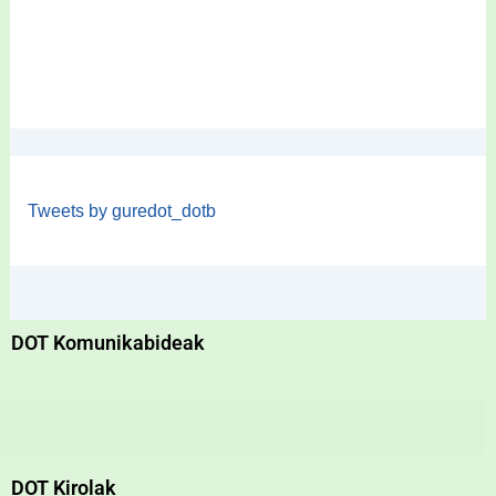
Tweets by guredot_dotb
DOT Komunikabideak
DOT Kirolak