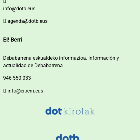
info@dotb.eus
agenda@dotb.eus
EI! Berri
Debabarrena eskualdeko informazioa. Información y
actualidad de Debabarrena
946 550 033
info@eiberri.eus