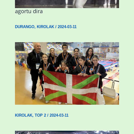
emakumezkoen zesta finaleko sarrerak
agortu dira
DURANGO
,
KIROLAK
/
2024-03-11
Wadokan garaile Espainiako txapelketan
14 dominarekin
KIROLAK
,
TOP 2
/
2024-03-11