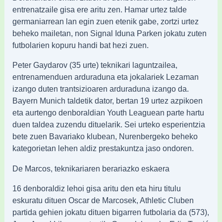
entrenatzaile gisa ere aritu zen. Hamar urtez talde
germaniarrean lan egin zuen etenik gabe, zortzi urtez
beheko mailetan, non Signal Iduna Parken jokatu zuten
futbolarien kopuru handi bat hezi zuen.
Peter Gaydarov (35 urte) teknikari laguntzailea,
entrenamenduen arduraduna eta jokalariek Lezaman
izango duten trantsizioaren arduraduna izango da.
Bayern Munich taldetik dator, bertan 19 urtez azpikoen
eta aurtengo denboraldian Youth Leaguean parte hartu
duen taldea zuzendu dituelarik. Sei urteko esperientzia
bete zuen Bavariako klubean, Nurenbergeko beheko
kategorietan lehen aldiz prestakuntza jaso ondoren.
De Marcos, teknikariaren berariazko eskaera
16 denboraldiz lehoi gisa aritu den eta hiru titulu
eskuratu dituen Oscar de Marcosek, Athletic Cluben
partida gehien jokatu dituen bigarren futbolaria da (573),