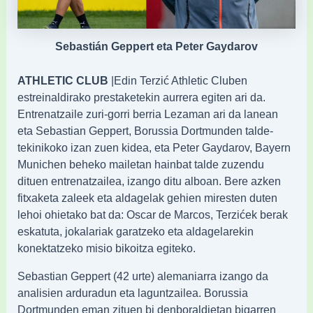
Sebastián Geppert eta Peter Gaydarov
ATHLETIC CLUB
|Edin Terzić Athletic Cluben
estreinaldirako prestaketekin aurrera egiten ari da.
Entrenatzaile zuri-gorri berria Lezaman ari da lanean
eta Sebastian Geppert, Borussia Dortmunden talde-
tekinikoko izan zuen kidea, eta Peter Gaydarov, Bayern
Munichen beheko mailetan hainbat talde zuzendu
dituen entrenatzailea, izango ditu alboan. Bere azken
fitxaketa zaleek eta aldagelak gehien miresten duten
lehoi ohietako bat da: Oscar de Marcos, Terzićek berak
eskatuta, jokalariak garatzeko eta aldagelarekin
konektatzeko misio bikoitza egiteko.
Sebastian Geppert (42 urte) alemaniarra izango da
analisien arduradun eta laguntzailea. Borussia
Dortmunden eman zituen bi denboraldietan bigarren