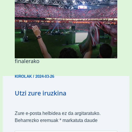
Abadiñok eta Ermuak ere pantaila
erraldoiak jarriko dituzte Kopako
finalerako
KIROLAK
/
2024-03-26
Utzi zure iruzkina
Zure e-posta helbidea ez da argitaratuko.
Beharrezko eremuak
*
markatuta daude