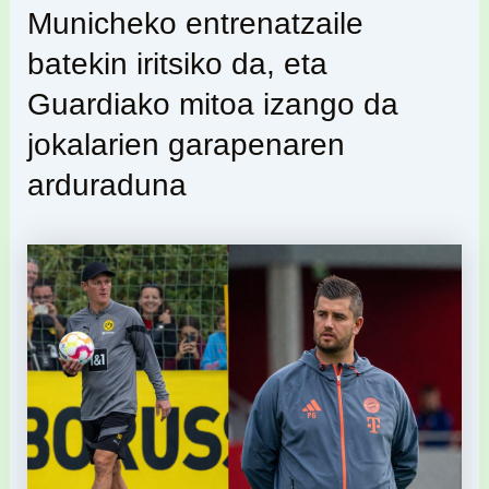
Municheko entrenatzaile
batekin iritsiko da, eta
Guardiako mitoa izango da
jokalarien garapenaren
arduraduna