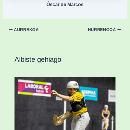
Óscar de Marcos
AURREKOA
HURRENGOA
Albiste gehiago
Astelehenean Durangon jokatuko den