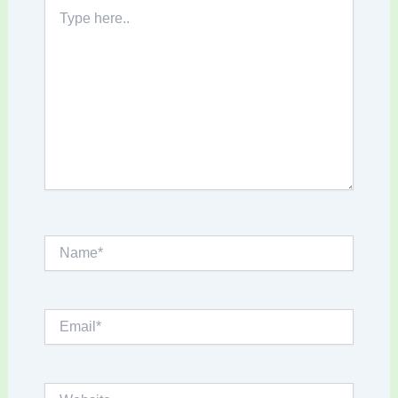
Type
here..
Name*
Email*
Website