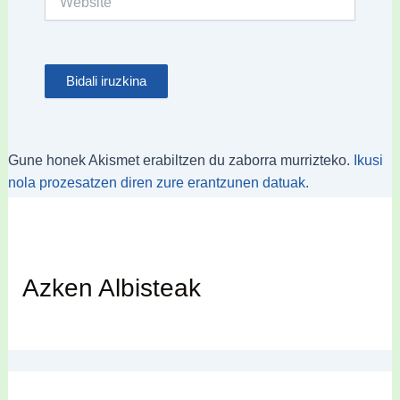
Gune honek Akismet erabiltzen du zaborra murrizteko.
Ikusi
nola prozesatzen diren zure erantzunen datuak.
Azken Albisteak