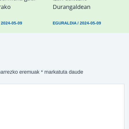
rako
Durangaldean
/
2024-05-09
EGURALDIA
/
2024-05-09
arrezko eremuak
*
markatuta daude