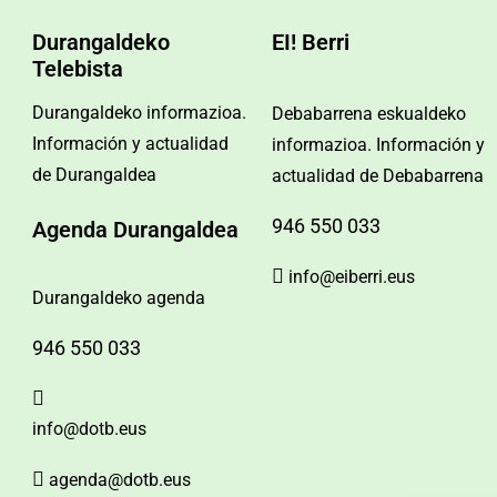
Durangaldeko
EI! Berri
Telebista
Durangaldeko informazioa.
Debabarrena eskualdeko
Información y actualidad
informazioa. Información y
de Durangaldea
actualidad de Debabarrena
946 550 033
Agenda Durangaldea
info@eiberri.eus
Durangaldeko agenda
946 550 033
info@dotb.eus
agenda@dotb.eus