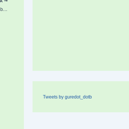
OA
Terzićek Geppert, Gaydarov eta De Marcos bere talde teknikora batu ditu
Tweets by guredot_dotb