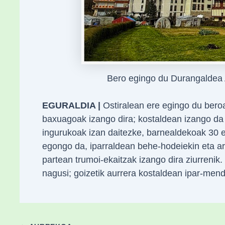
Bero egingo du Durangaldea
EGURALDIA |
Ostiralean ere egingo du bero
baxuagoak izango dira; kostaldean izango da 
ingurukoak izan daitezke, barnealdekoak 30 e
egongo da, iparraldean behe-hodeiekin eta ar
partean trumoi-ekaitzak izango dira ziurreni
nagusi; goizetik aurrera kostaldean ipar-mend