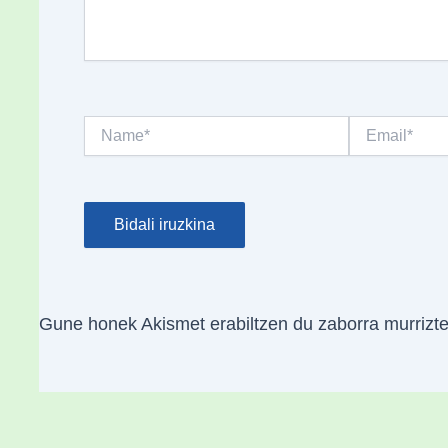
Name*
Email*
Gune honek Akismet erabiltzen du zaborra murrizt