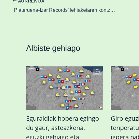
AURREKOA
‘Plateruena-Izar Records’ lehiaketaren kontzertuak zapatuan
Albiste gehiago
Eguraldiak hobera egingo
Giro eguz
du gaur, asteazkena,
tenperat
eguzki gehiago eta
igoera n