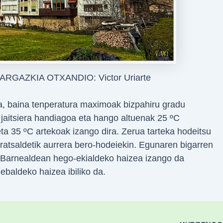
 ARGAZKIA OTXANDIO: Victor Uriarte
a, baina tenperatura maximoak bizpahiru gradu
jaitsiera handiagoa eta hango altuenak 25 ºC
ta 35 ºC artekoak izango dira. Zerua tarteka hodeitsu
ratsaldetik aurrera bero-hodeiekin. Egunaren bigarren
k. Barnealdean hego-ekialdeko haizea izango da
ebaldeko haizea ibiliko da.