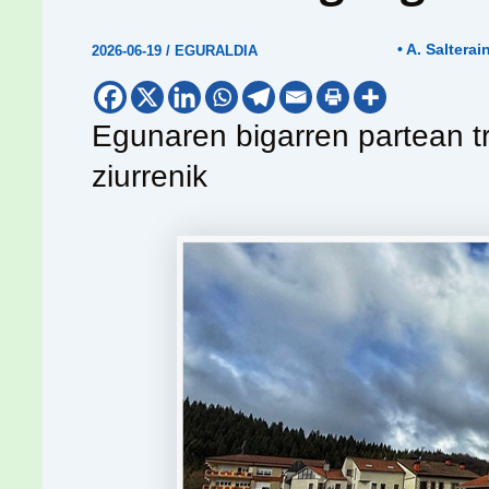
• A. Salterai
2026-06-19
/
EGURALDIA
Egunaren bigarren partean tr
ziurrenik