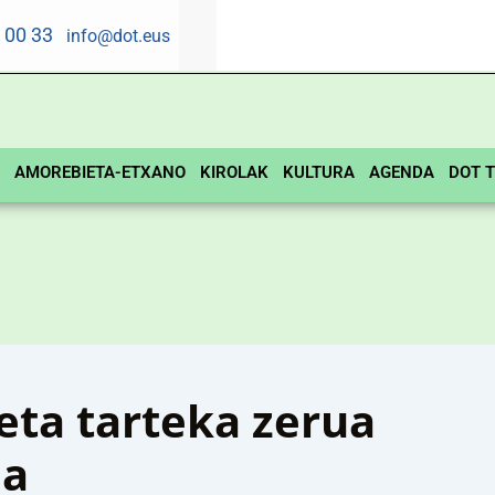
5 00 33
info@dot.eus
AMOREBIETA-ETXANO
KIROLAK
KULTURA
AGENDA
DOT T
eta tarteka zerua
da