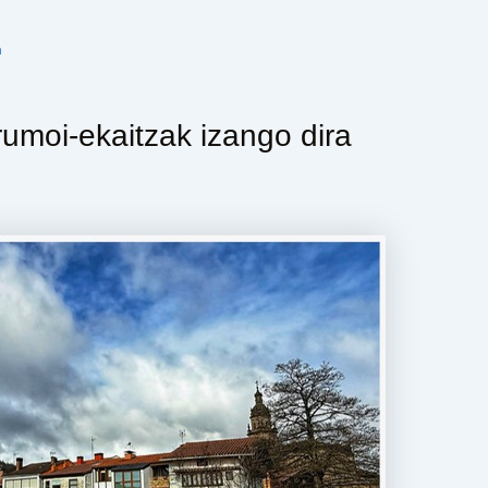
n
umoi-ekaitzak izango dira