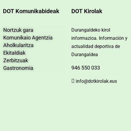
DOT Komunikabideak
DOT Kirolak
Nortzuk gara
Durangaldeko kirol
Komunikaio Agentzia
informazioa. Información y
Aholkularitza
actualidad deportiva de
Ekitaldiak
Durangaldea
Zerbitzuak
946 550 033
Gastronomia
info@dotkirolak.eus