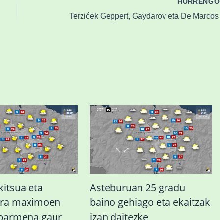
HURRENG
kitsua eta
Asteburuan 25 gradu
ura maximoen
baino gehiago eta ekaitzak
abarmena gaur
izan daitezke