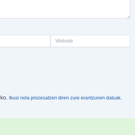
Website
eko.
Ikusi nola prozesatzen diren zure erantzunen datuak.