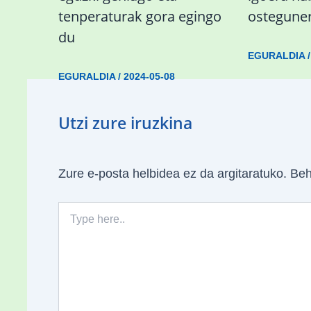
tenperaturak gora egingo
ostegune
du
EGURALDIA
EGURALDIA
/
2024-05-08
Utzi zure iruzkina
Zure e-posta helbidea ez da argitaratuko.
Beh
Type
here..