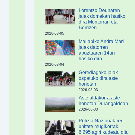
Lorentzo Deunaren
jaiak domekan hasiko
dira Montorran eta
Berrizen
2026-08-05
Mallabiko Andra Mari
jaiak datorren
abuztuaren 14an
hasiko dira
2026-08-04
Gerediagako jaiak
ospatuko dira aste
honetan
2026-08-03
Aste aldakorra aste
honetan Durangaldean
2026-08-03
Polizia Nazionalaren
unitate mugikorrak
6.295 agiri kudeatu ditu