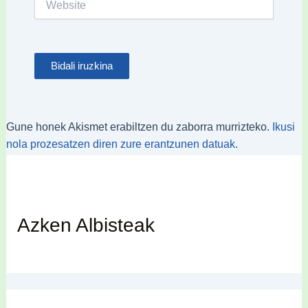
Gune honek Akismet erabiltzen du zaborra murrizteko.
Ikusi
nola prozesatzen diren zure erantzunen datuak.
Azken Albisteak