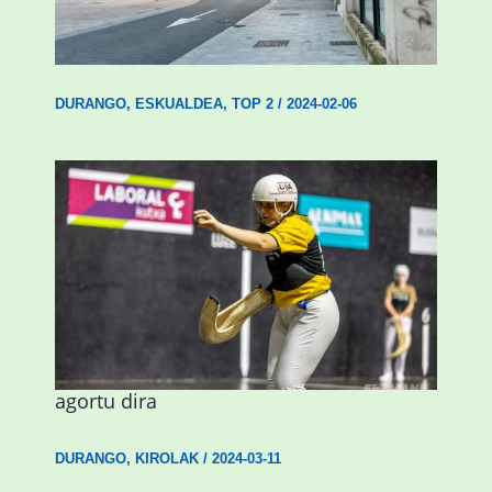
Udal etxebizitza tasatuei buruzko lehen
ordenantza izango du Durangok
DURANGO
,
ESKUALDEA
,
TOP 2
/
2024-02-06
Astelehenean Durangon jokatuko den
emakumezkoen zesta finaleko sarrerak
agortu dira
DURANGO
,
KIROLAK
/
2024-03-11