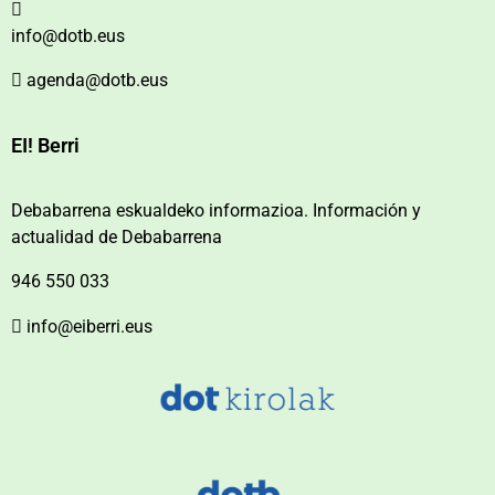
info@dotb.eus
agenda@dotb.eus
EI! Berri
Debabarrena eskualdeko informazioa. Información y
actualidad de Debabarrena
946 550 033
info@eiberri.eus