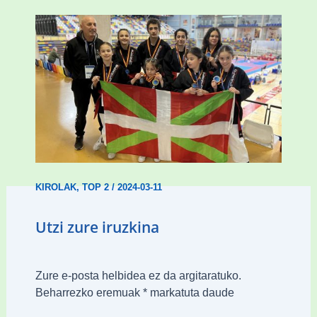
Wadokan garaile Espainiako txapelketan
14 dominarekin
KIROLAK
,
TOP 2
/
2024-03-11
Utzi zure iruzkina
Zure e-posta helbidea ez da argitaratuko.
Beharrezko eremuak
*
markatuta daude