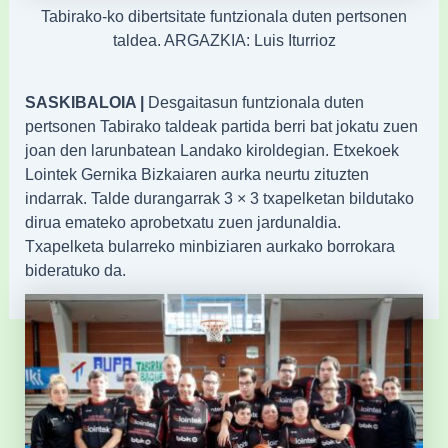
Tabirako-ko dibertsitate funtzionala duten pertsonen
taldea. ARGAZKIA: Luis Iturrioz
SASKIBALOIA |
Desgaitasun funtzionala duten
pertsonen Tabirako taldeak partida berri bat jokatu zuen
joan den larunbatean Landako kiroldegian. Etxekoek
Lointek Gernika Bizkaiaren aurka neurtu zituzten
indarrak. Talde durangarrak 3 × 3 txapelketan bildutako
dirua emateko aprobetxatu zuen jardunaldia.
Txapelketa bularreko minbiziaren aurkako borrokara
bideratuko da.