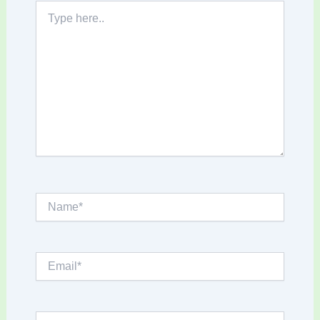
Type
here..
Name*
Email*
Website