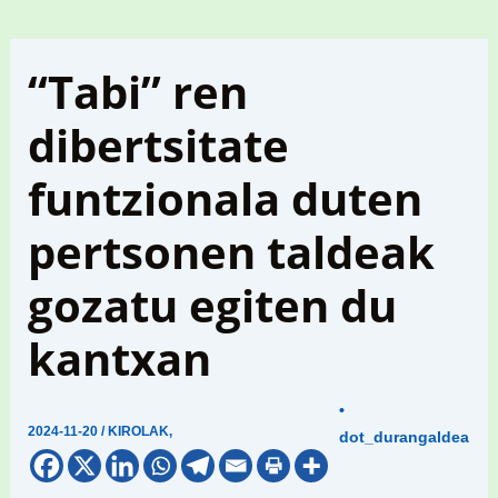
“Tabi” ren
dibertsitate
funtzionala duten
pertsonen taldeak
gozatu egiten du
kantxan
•
2024-11-20
/
KIROLAK
,
dot_durangaldea