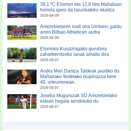
38,1 ºC Elorrion eta 12,8 litro Mallabian:
horrela igaro da larunbateko ekaitza
2026-08-09
Amorebietaren irudi ona Urritxen, galdu
arren Bilbao Athleticen aurka
2026-08-09
Elorrioko Kurutziagako gurutzea
zaharberritzeko lanak amaitu dira
2026-08-07
Andra Mari Dantza Taldeak jaurtiko du
Mañariako festetako txupinazoa bere
40. urteurrenean
2026-08-07
Joseba Muguruzak SD Amorebietako
eskuin hegala sendotuko du
2026-08-07