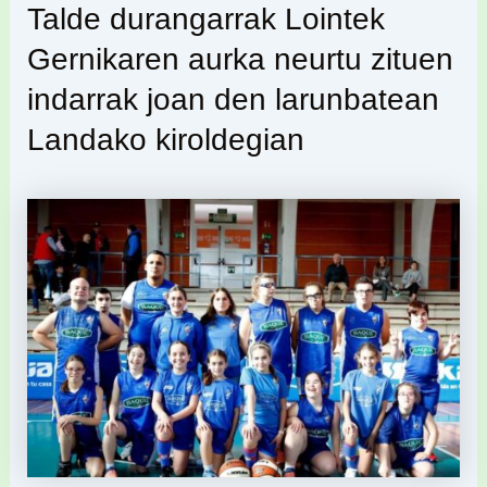
Talde durangarrak Lointek
Gernikaren aurka neurtu zituen
indarrak joan den larunbatean
Landako kiroldegian