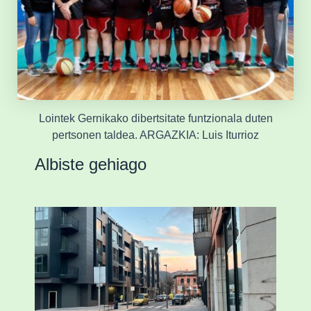
Lointek Gernikako dibertsitate funtzionala duten
pertsonen taldea. ARGAZKIA: Luis Iturrioz
Albiste gehiago