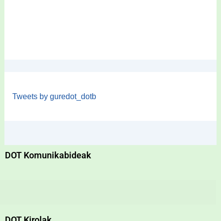
Tweets by guredot_dotb
DOT Komunikabideak
DOT Kirolak