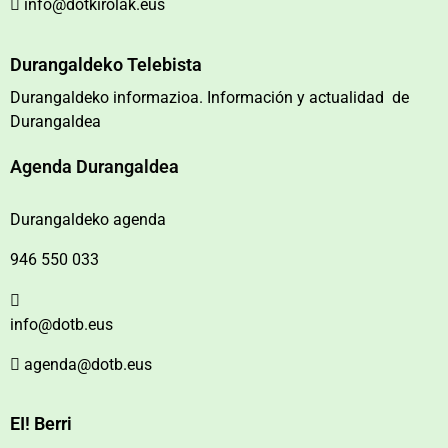
info@dotkirolak.eus
Durangaldeko Telebista
Durangaldeko informazioa. Información y actualidad de
Durangaldea
Agenda Durangaldea
Durangaldeko agenda
946 550 033
info@dotb.eus
agenda@dotb.eus
EI! Berri