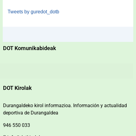
Tweets by guredot_dotb
DOT Komunikabideak
DOT Kirolak
Durangaldeko kirol informazioa. Información y actualidad
deportiva de Durangaldea
946 550 033