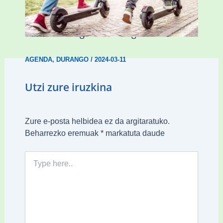
Ostegun honetan “Oinezko
Nagusientzako Bide Segurtasuna”
hitzaldia izango da Durangon
AGENDA
,
DURANGO
/
2024-03-11
Utzi zure iruzkina
Zure e-posta helbidea ez da argitaratuko.
Beharrezko eremuak
*
markatuta daude
Type
here..