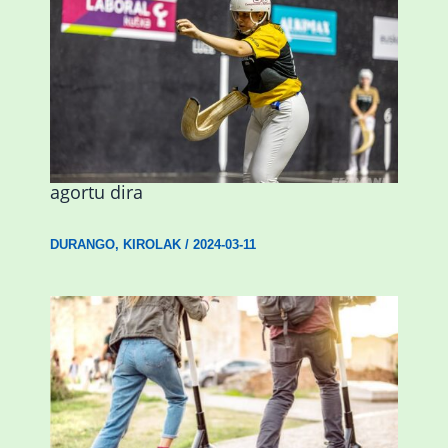
Astelehenean Durangon jokatuko den
emakumezkoen zesta finaleko sarrerak
agortu dira
DURANGO
,
KIROLAK
/
2024-03-11