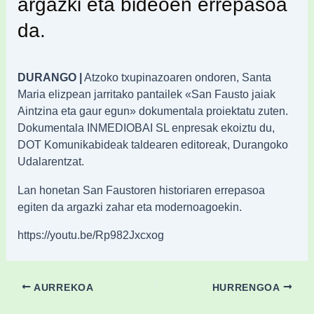
argazki eta bideoen errepasoa
da.
DURANGO |
Atzoko txupinazoaren ondoren, Santa
Maria elizpean jarritako pantailek «San Fausto jaiak
Aintzina eta gaur egun» dokumentala proiektatu zuten.
Dokumentala INMEDIOBAI SL enpresak ekoiztu du,
DOT Komunikabideak taldearen editoreak, Durangoko
Udalarentzat.
Lan honetan San Faustoren historiaren errepasoa
egiten da argazki zahar eta modernoagoekin.
https://youtu.be/Rp982Jxcxog
AURREKOA
HURRENGOA