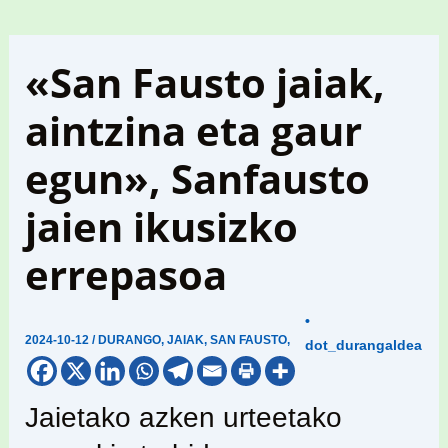
«San Fausto jaiak,
aintzina eta gaur
egun», Sanfausto
jaien ikusizko
errepasoa
•
2024-10-12
/
DURANGO
,
JAIAK
,
SAN FAUSTO
,
dot_durangaldea
Jaietako azken urteetako