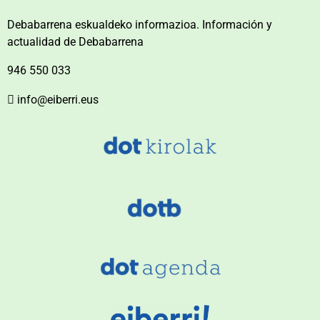
Debabarrena eskualdeko informazioa. Información y
actualidad de Debabarrena
946 550 033
info@eiberri.eus