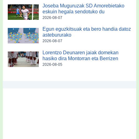
Joseba Muguruzak SD Amorebietako
eskuin hegala sendotuko du
2026-08-07
Egun eguzkitsuak eta bero handia datoz
astebururako
2026-08-07
Lorentzo Deunaren jaiak domekan
hasiko dira Montorran eta Berrizen
2026-08-05