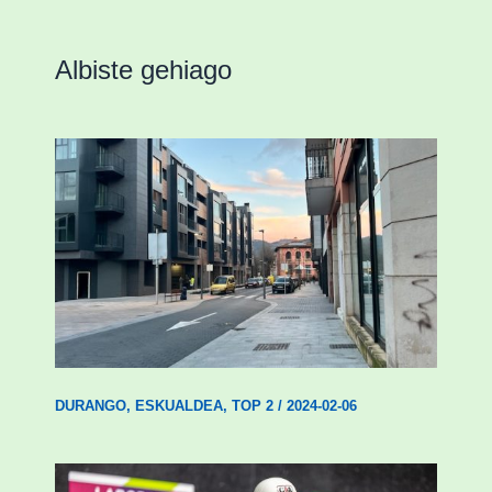
Albiste gehiago
Udal etxebizitza tasatuei buruzko lehen
ordenantza izango du Durangok
DURANGO
,
ESKUALDEA
,
TOP 2
/
2024-02-06