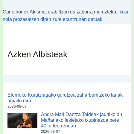
Gune honek Akismet erabiltzen du zaborra murrizteko.
Ikusi
nola prozesatzen diren zure erantzunen datuak.
Azken Albisteak
Elorrioko Kurutziagako gurutzea zaharberritzeko lanak
amaitu dira
2026-08-07
Andra Mari Dantza Taldeak jaurtiko du
Mañariako festetako txupinazoa bere
40. urteurrenean
2026-08-07