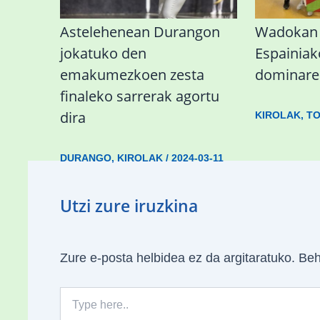
Astelehenean Durangon
Wadokan 
jokatuko den
Espainiak
emakumezkoen zesta
dominare
finaleko sarrerak agortu
dira
KIROLAK
,
TO
DURANGO
,
KIROLAK
/
2024-03-11
Utzi zure iruzkina
Zure e-posta helbidea ez da argitaratuko.
Beh
Type
here..