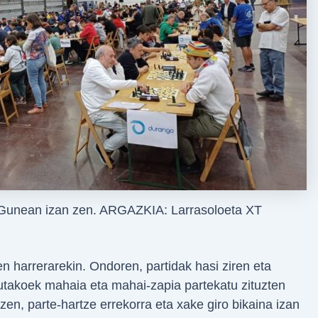
Gunean izan zen. ARGAZKIA: Larrasoloeta XT
en harrerarekin. Ondoren, partidak hasi ziren eta
tutakoek mahaia eta mahai-zapia partekatu zituzten
zen, parte-hartze errekorra eta xake giro bikaina izan