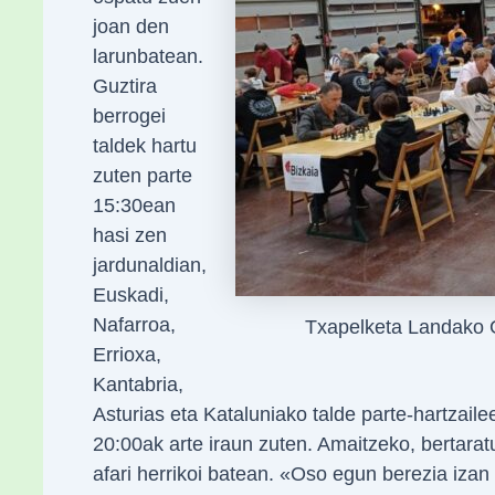
joan den
larunbatean.
Guztira
berrogei
taldek hartu
zuten parte
15:30ean
hasi zen
jardunaldian,
Euskadi,
Nafarroa,
Txapelketa Landako 
Errioxa,
Kantabria,
Asturias eta Kataluniako talde parte-hartzaile
20:00ak arte iraun zuten. Amaitzeko, bertara
afari herrikoi batean. «Oso egun berezia izan 