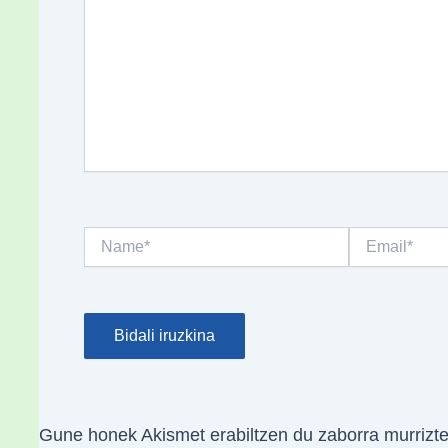
Name*
Email*
Gune honek Akismet erabiltzen du zaborra murrizt