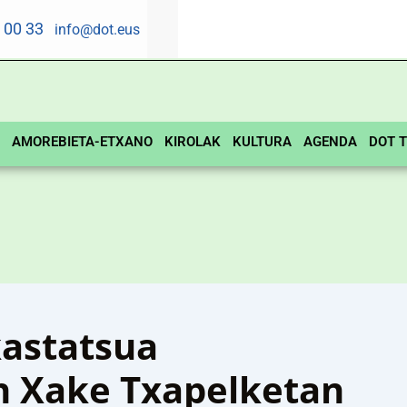
5 00 33
info@dot.eus
AMOREBIETA-ETXANO
KIROLAK
KULTURA
AGENDA
DOT T
kastatsua
n Xake Txapelketan