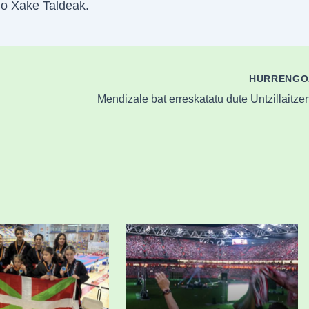
go Xake Taldeak.
HURRENG