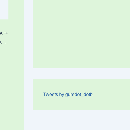
OA
Mendizale bat erreskatatu dute Untzillaitzen, txakurra salbatu nahian
Tweets by guredot_dotb