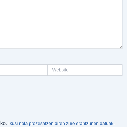
Website
eko.
Ikusi nola prozesatzen diren zure erantzunen datuak.