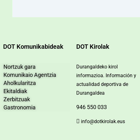
DOT Komunikabideak
DOT Kirolak
Nortzuk gara
Durangaldeko kirol
Komunikaio Agentzia
informazioa. Información y
Aholkularitza
actualidad deportiva de
Ekitaldiak
Durangaldea
Zerbitzuak
946 550 033
Gastronomia
info@dotkirolak.eus