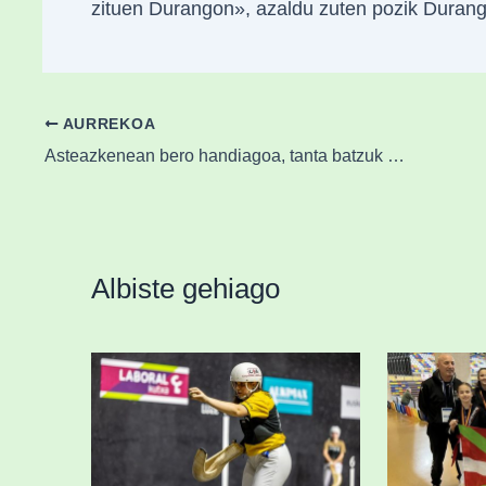
zituen Durangon», azaldu zuten pozik Duran
AURREKOA
Asteazkenean bero handiagoa, tanta batzuk eta haize-bolada gogorrak arratsaldetik aurrera
Albiste gehiago