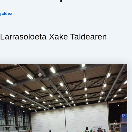
galdea
 Larrasoloeta Xake Taldearen