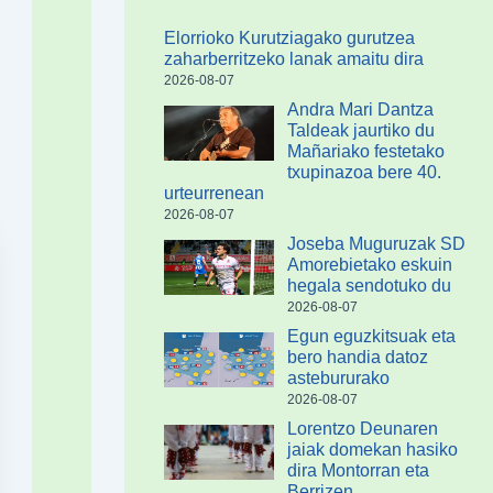
Elorrioko Kurutziagako gurutzea
zaharberritzeko lanak amaitu dira
2026-08-07
Andra Mari Dantza
Taldeak jaurtiko du
Mañariako festetako
txupinazoa bere 40.
urteurrenean
2026-08-07
Joseba Muguruzak SD
Amorebietako eskuin
hegala sendotuko du
2026-08-07
Egun eguzkitsuak eta
bero handia datoz
astebururako
2026-08-07
Lorentzo Deunaren
jaiak domekan hasiko
dira Montorran eta
Berrizen