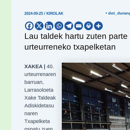
• dot_duran
2024-09-25
/
KIROLAK
Lau taldek hartu zuten parte
urteurreneko txapelketan
XAKEA |
40.
urteurrenaren
barruan,
Larrasoloeta
Xake Taldeak
Adiskidetasu
naren
Txapelketa
ospatu zuen