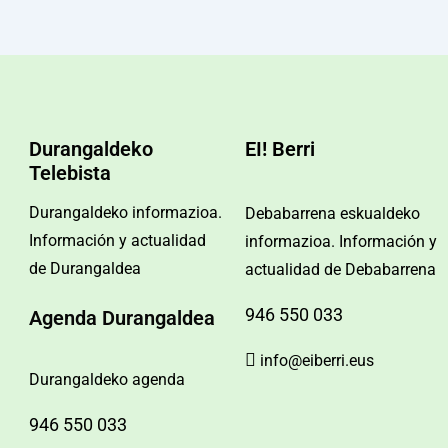
Durangaldeko
EI! Berri
Telebista
Durangaldeko informazioa.
Debabarrena eskualdeko
Información y actualidad
informazioa. Información y
de Durangaldea
actualidad de Debabarrena
946 550 033
Agenda Durangaldea
info@eiberri.eus
Durangaldeko agenda
946 550 033