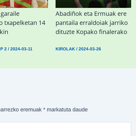
garaile
Abadiñok eta Ermuak ere
o txapelketan 14
pantaila erraldoiak jarriko
kin
dituzte Kopako finalerako
P 2
/
2024-03-11
KIROLAK
/
2024-03-26
arrezko eremuak
*
markatuta daude