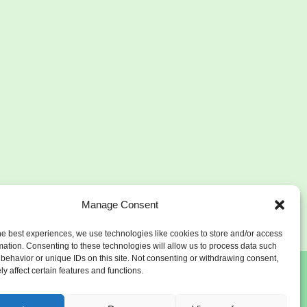
Manage Consent
he best experiences, we use technologies like cookies to store and/or access
mation. Consenting to these technologies will allow us to process data such
behavior or unique IDs on this site. Not consenting or withdrawing consent,
y affect certain features and functions.