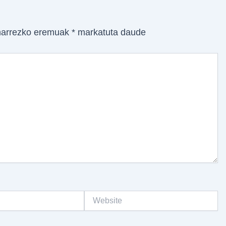
arrezko eremuak
*
markatuta daude
Website