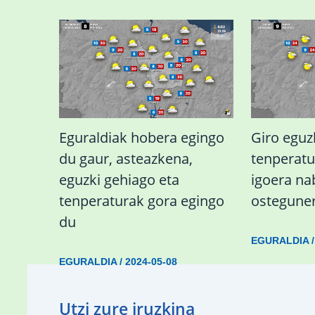
Eguraldiak hobera egingo
Giro eguz
du gaur, asteazkena,
tenperat
eguzki gehiago eta
igoera n
tenperaturak gora egingo
ostegune
du
EGURALDIA
EGURALDIA
/
2024-05-08
Utzi zure iruzkina