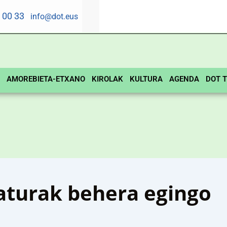
5 00 33
info@dot.eus
AMOREBIETA-ETXANO
KIROLAK
KULTURA
AGENDA
DOT T
aturak behera egingo