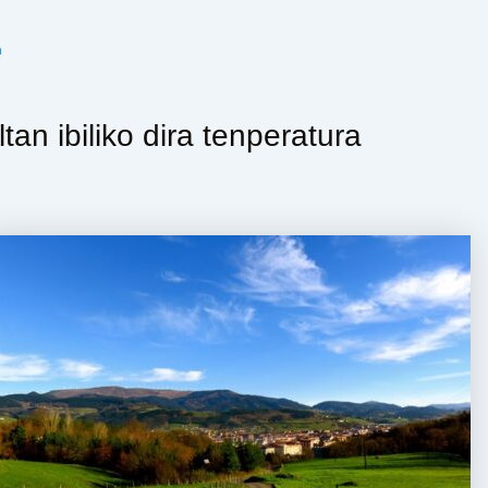
n
an ibiliko dira tenperatura