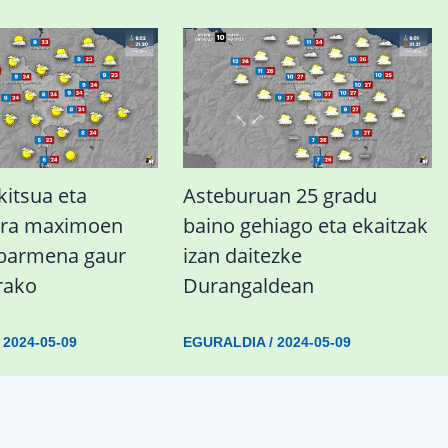
kitsua eta
Asteburuan 25 gradu
ura maximoen
baino gehiago eta ekaitzak
abarmena gaur
izan daitezke
rako
Durangaldean
/
2024-05-09
EGURALDIA
/
2024-05-09