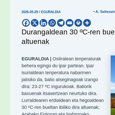
• A. Salterai
2026-05-29
/
EGURALDIA
Durangaldean 30 ºC-ren buelt
altuenak
EGURALDIA |
Ostiralean tenperaturak
behera egingo du ipar partean. Ipar
isurialdean tenperatura nabarmen
jaitsiko da, balio atseginagoak izango
dira: 23-27 ºC ingurukoak. Baliorik
baxuenak itsasertzean neurtuko dira.
Lurraldearen erdialdean eta hegoaldean
30 ºC-ren bueltan ibiliko dira altuenak;
Arabako Errioxan eta Nafarroako