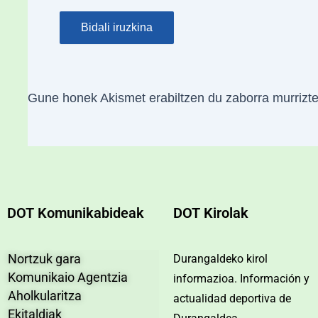
Gune honek Akismet erabiltzen du zaborra murrizt
DOT Komunikabideak
DOT Kirolak
Nortzuk gara
Durangaldeko kirol
Komunikaio Agentzia
informazioa. Información y
Aholkularitza
actualidad deportiva de
Ekitaldiak