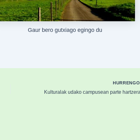
Gaur bero gutxiago egingo du
HURRENG