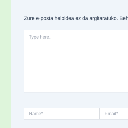
Zure e-posta helbidea ez da argitaratuko.
Beh
Type
here..
Name*
Email*