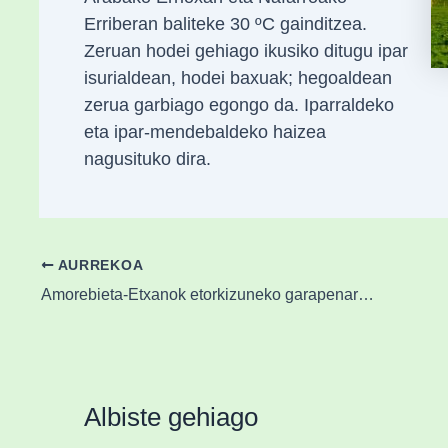
Erriberan baliteke 30 ºC gainditzea.
Zeruan hodei gehiago ikusiko ditugu ipar
isurialdean, hodei baxuak; hegoaldean
zerua garbiago egongo da. Iparraldeko
eta ipar-mendebaldeko haizea
nagusituko dira.
AURREKOA
Amorebieta-Etxanok etorkizuneko garapenaren oinarriak ezarri ditu
Albiste gehiago