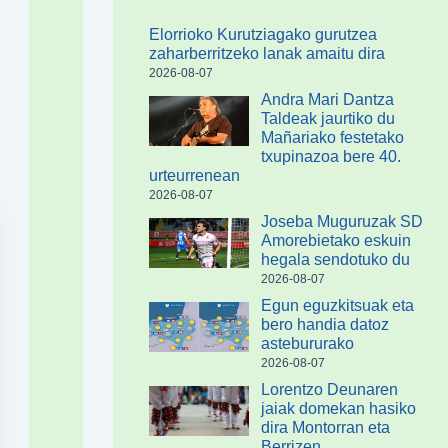
Elorrioko Kurutziagako gurutzea
zaharberritzeko lanak amaitu dira
2026-08-07
Andra Mari Dantza
Taldeak jaurtiko du
Mañariako festetako
txupinazoa bere 40.
urteurrenean
2026-08-07
Joseba Muguruzak SD
Amorebietako eskuin
hegala sendotuko du
2026-08-07
Egun eguzkitsuak eta
bero handia datoz
astebururako
2026-08-07
Lorentzo Deunaren
jaiak domekan hasiko
dira Montorran eta
Berrizen