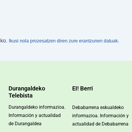
eko.
Ikusi nola prozesatzen diren zure erantzunen datuak.
Durangaldeko
EI! Berri
Telebista
Durangaldeko informazioa.
Debabarrena eskualdeko
Información y actualidad
informazioa. Información y
de Durangaldea
actualidad de Debabarrena