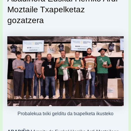
Moztaile
Txapelketaz
gozatzera
Probalekua txiki gelditu da txapelketa ikusteko