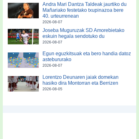
Andra Mari Dantza Taldeak jaurtiko du
Mañariako festetako txupinazoa bere
40. urteurrenean
2026-08-07
Joseba Muguruzak SD Amorebietako
eskuin hegala sendotuko du
2026-08-07
Egun eguzkitsuak eta bero handia datoz
astebururako
2026-08-07
Lorentzo Deunaren jaiak domekan
hasiko dira Montorran eta Berrizen
2026-08-05