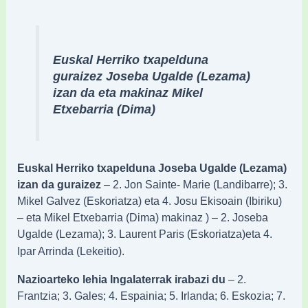
Euskal Herriko txapelduna
guraizez Joseba Ugalde (Lezama)
izan da eta
makinaz Mikel
Etxebarria (Dima)
Euskal Herriko txapelduna Joseba Ugalde (Lezama)
izan da guraizez
– 2. Jon Sainte-
Marie (Landibarre); 3.
Mikel Galvez (Eskoriatza) eta 4. Josu Ekisoain (Ibiriku)
– eta Mikel
Etxebarria (Dima) makinaz ) – 2. Joseba
Ugalde (Lezama); 3. Laurent Paris (Eskoriatza)
eta 4.
Ipar Arrinda (Lekeitio).
Nazioarteko lehia Ingalaterrak irabazi du
– 2.
Frantzia; 3. Gales; 4. Espainia; 5. Irlanda; 6.
Eskozia; 7.