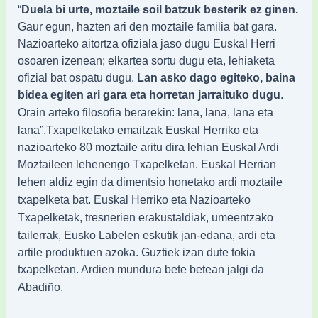
“
Duela bi urte, moztaile soil batzuk besterik ez ginen.
Gaur egun, hazten ari den moztaile
familia bat gara.
Nazioarteko aitortza ofiziala jaso dugu Euskal Herri
osoaren izenean;
elkartea sortu dugu eta, lehiaketa
ofizial bat ospatu dugu.
Lan asko dago egiteko, baina
bidea egiten ari gara eta horretan jarraituko dugu
.
lana, lana eta
Orain arteko filosofia berarekin: lana,
lana”.
Txapelketako emaitzak
Euskal Herriko eta
nazioarteko 80 moztaile aritu dira lehian Euskal Ardi
Moztaileen
lehenengo Txapelketan. Euskal Herrian
lehen aldiz egin da dimentsio honetako ardi
moztaile
txapelketa bat. Euskal Herriko eta Nazioarteko
erakustaldiak, umeentzako
Txapelketak, tresnerien
tailerrak, Eusko Labelen eskutik jan-edana, ardi eta
artile
produktuen azoka. Guztiek izan dute tokia
txapelketan. Ardien mundura bete betean
jalgi da
Abadiño.