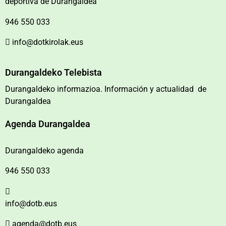
deportiva de Durangaldea
946 550 033
info@dotkirolak.eus
Durangaldeko Telebista
Durangaldeko informazioa. Información y actualidad de
Durangaldea
Agenda Durangaldea
Durangaldeko agenda
946 550 033
info@dotb.eus
agenda@dotb.eus