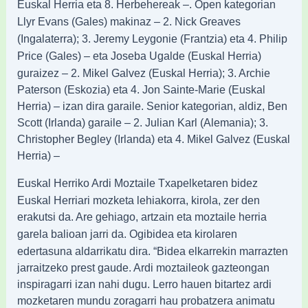
Euskal Herria eta 8. Herbehereak –
. Open kategorian
Llyr Evans (Gales)
makinaz – 2. Nick Greaves
(Ingalaterra); 3. Jeremy Leygonie (Frantzia) eta 4. Philip
(Gales) – eta Joseba Ugalde (Euskal Herria)
Price
guraizez – 2. Mikel Galvez (Euskal Herria); 3.
Archie
Paterson (Eskozia) eta 4. Jon Sainte-Marie (Euskal
Herria) – izan dira garaile.
Senior kategorian, aldiz, Ben
Scott (Irlanda) garaile – 2. Julian Karl (Alemania); 3.
Christopher Begley (Irlanda) eta 4. Mikel Galvez (Euskal
Herria) –
Txapelketaren bidez
Euskal Herriko Ardi Moztaile
Euskal Herriari mozketa lehiakorra, kirola, zer den
erakutsi da. Are
gehiago, artzain eta moztaile herria
garela balioan jarri da. Ogibidea eta kirolaren
edertasuna aldarrikatu dira.
“Bidea elkarrekin marrazten
jarraitzeko prest gaude. Ardi moztaileok gazteongan
inspiragarri izan nahi dugu. Lerro hauen bitartez ardi
mozketaren mundu zoragarri hau
probatzera animatu