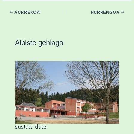
AURREKOA
HURRENGOA
Albiste gehiago
Amorebietak eta Eusko Jaurlaritzak
Urritxen institutu berri bat eraikitzea
sustatu dute