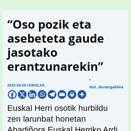
“Oso pozik eta
asebeteta gaude
jasotako
erantzunarekin”
•
2025-09-28
/
KIROLAK
,
dot_durangaldea
Euskal Herri osotik hurbildu
zen larunbat honetan
Abadiñora Euskal Herriko Ardi