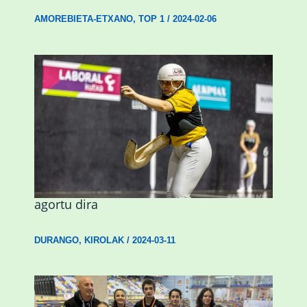
AMOREBIETA-ETXANO
,
TOP 1
/
2024-02-06
Astelehenean Durangon jokatuko den
emakumezkoen zesta finaleko sarrerak
agortu dira
DURANGO
,
KIROLAK
/
2024-03-11