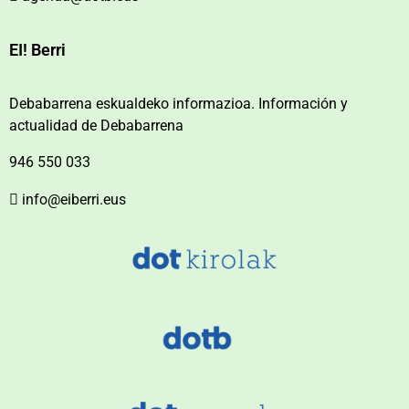
EI! Berri
Debabarrena eskualdeko informazioa. Información y
actualidad de Debabarrena
946 550 033
info@eiberri.eus