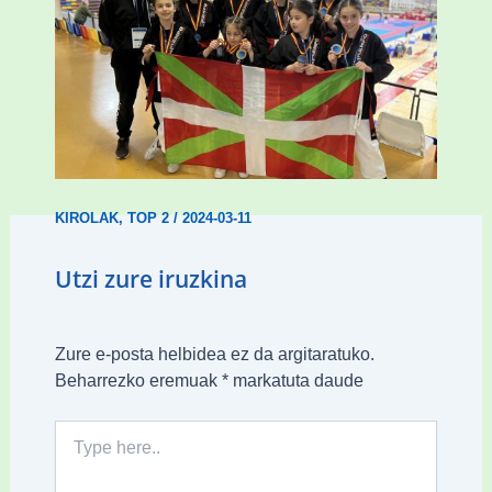
Wadokan garaile Espainiako txapelketan
14 dominarekin
KIROLAK
,
TOP 2
/
2024-03-11
Utzi zure iruzkina
Zure e-posta helbidea ez da argitaratuko.
Beharrezko eremuak
*
markatuta daude
Type
here..