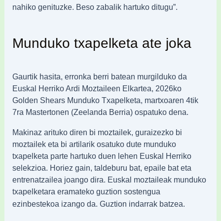
nahiko genituzke. Beso zabalik hartuko ditugu”.
Munduko txapelketa ate joka
Gaurtik hasita, erronka berri batean murgilduko da
Euskal Herriko Ardi Moztaileen
Elkartea, 2026ko
Golden Shears Munduko Txapelketa, martxoaren 4tik
7ra Mastertonen
(Zeelanda Berria) ospatuko dena.
Makinaz arituko diren bi moztailek, guraizezko bi
moztailek eta bi artilarik osatuko dute
munduko
txapelketa parte hartuko duen lehen Euskal Herriko
selekzioa. Horiez gain,
taldeburu bat, epaile bat eta
entrenatzailea joango dira. Euskal moztaileak munduko
txapelketara eramateko guztion sostengua
batzea.
ezinbestekoa izango da. Guztion indarrak