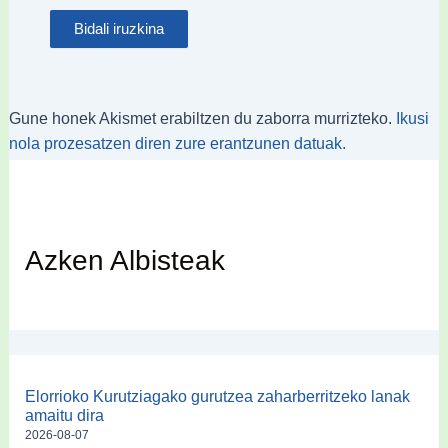
Gune honek Akismet erabiltzen du zaborra murrizteko.
Ikusi
nola prozesatzen diren zure erantzunen datuak.
Azken Albisteak
Elorrioko Kurutziagako gurutzea zaharberritzeko lanak
amaitu dira
2026-08-07