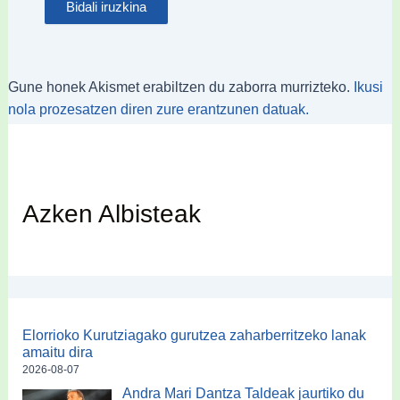
Gune honek Akismet erabiltzen du zaborra murrizteko.
Ikusi
nola prozesatzen diren zure erantzunen datuak.
Azken Albisteak
Elorrioko Kurutziagako gurutzea zaharberritzeko lanak
amaitu dira
2026-08-07
Andra Mari Dantza Taldeak jaurtiko du