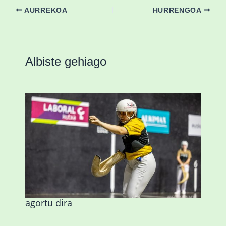
AURREKOA
HURRENGOA
Albiste gehiago
Astelehenean Durangon jokatuko den
emakumezkoen zesta finaleko sarrerak
agortu dira