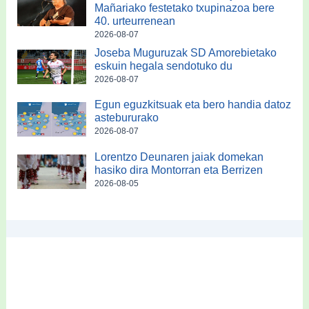
Mañariako festetako txupinazoa bere
40. urteurrenean
2026-08-07
Joseba Muguruzak SD Amorebietako
eskuin hegala sendotuko du
2026-08-07
Egun eguzkitsuak eta bero handia datoz
astebururako
2026-08-07
Lorentzo Deunaren jaiak domekan
hasiko dira Montorran eta Berrizen
2026-08-05