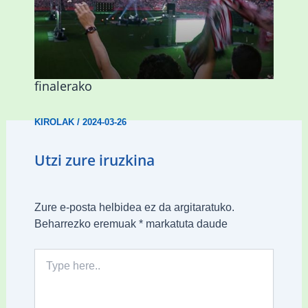
Abadiñok eta Ermuak ere pantaila
erraldoiak jarriko dituzte Kopako
finalerako
KIROLAK
/
2024-03-26
Utzi zure iruzkina
Zure e-posta helbidea ez da argitaratuko.
Beharrezko eremuak
*
markatuta daude
Type
here..