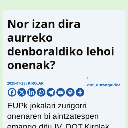
Nor izan dira
aurreko
denboraldiko lehoi
onenak?
•
2025-07-23
/
KIROLAK
dot_durangaldea
EUPk jokalari zurigorri
onenaren bi aintzatespen
emango ditu IV. DOT Kirolak