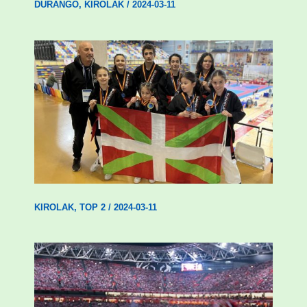
DURANGO
,
KIROLAK
/
2024-03-11
Wadokan garaile Espainiako txapelketan
14 dominarekin
KIROLAK
,
TOP 2
/
2024-03-11