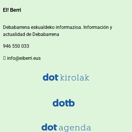
EI! Berri
Debabarrena eskualdeko informazioa. Información y
actualidad de Debabarrena
946 550 033
info@eiberri.eus