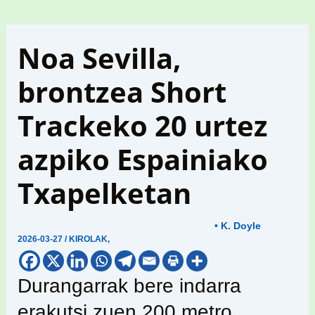
Noa Sevilla,
brontzea Short
Trackeko 20 urtez
azpiko Espainiako
Txapelketan
• K. Doyle
2026-03-27
/
KIROLAK
,
Durangarrak bere indarra
erakutsi zuen 200 metro