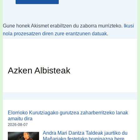
Gune honek Akismet erabiltzen du zaborra murrizteko.
Ikusi
nola prozesatzen diren zure erantzunen datuak.
Azken Albisteak
Elorrioko Kurutziagako gurutzea zaharberritzeko lanak
amaitu dira
2026-08-07
Andra Mari Dantza Taldeak jaurtiko du
Mañariako festetako txupinazoa bere