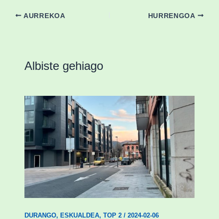
AURREKOA
HURRENGOA
Albiste gehiago
Udal etxebizitza tasatuei buruzko lehen
ordenantza izango du Durangok
DURANGO
,
ESKUALDEA
,
TOP 2
/
2024-02-06