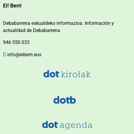
EI! Berri
Debabarrena eskualdeko informazioa. Información y
actualidad de Debabarrena
946 550 033
info@eiberri.eus