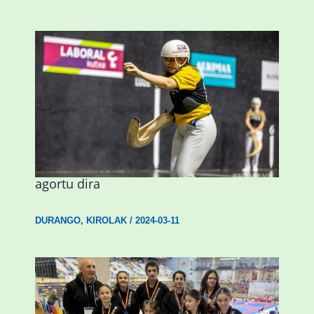
Astelehenean Durangon jokatuko den
emakumezkoen zesta finaleko sarrerak
agortu dira
DURANGO
,
KIROLAK
/
2024-03-11