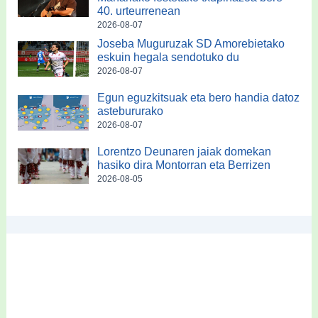
40. urteurrenean
2026-08-07
Joseba Muguruzak SD Amorebietako
eskuin hegala sendotuko du
2026-08-07
Egun eguzkitsuak eta bero handia datoz
astebururako
2026-08-07
Lorentzo Deunaren jaiak domekan
hasiko dira Montorran eta Berrizen
2026-08-05