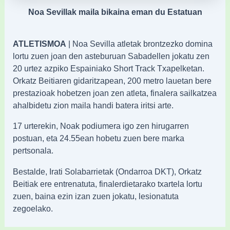
Noa Sevillak maila bikaina eman du Estatuan
ATLETISMOA
| Noa Sevilla atletak brontzezko domina
lortu zuen joan den asteburuan Sabadellen jokatu zen
20 urtez azpiko Espainiako Short Track Txapelketan.
Orkatz Beitiaren gidaritzapean, 200 metro lauetan bere
prestazioak hobetzen joan zen atleta, finalera sailkatzea
ahalbidetu zion maila handi batera iritsi arte.
17 urterekin, Noak podiumera igo zen hirugarren
postuan, eta 24.55ean hobetu zuen bere marka
pertsonala.
Bestalde, Irati Solabarrietak (Ondarroa DKT), Orkatz
Beitiak ere entrenatuta, finalerdietarako txartela lortu
zuen, baina ezin izan zuen jokatu, lesionatuta
zegoelako.