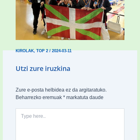
Wadokan garaile Espainiako txapelketan
14 dominarekin
KIROLAK
,
TOP 2
/
2024-03-11
Utzi zure iruzkina
Zure e-posta helbidea ez da argitaratuko.
Beharrezko eremuak
*
markatuta daude
Type
here..