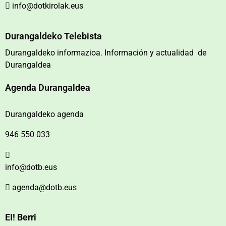
info@dotkirolak.eus
Durangaldeko Telebista
Durangaldeko informazioa. Información y actualidad de
Durangaldea
Agenda Durangaldea
Durangaldeko agenda
946 550 033
info@dotb.eus
agenda@dotb.eus
EI! Berri