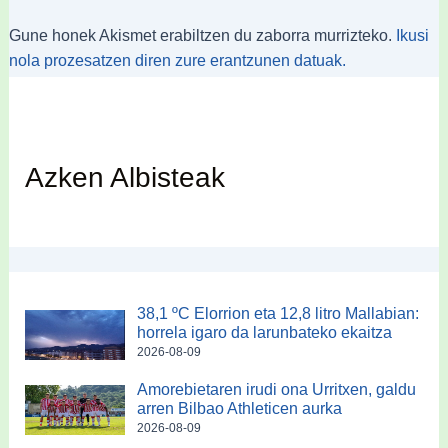
Gune honek Akismet erabiltzen du zaborra murrizteko.
Ikusi
nola prozesatzen diren zure erantzunen datuak.
Azken Albisteak
38,1 ºC Elorrion eta 12,8 litro Mallabian:
horrela igaro da larunbateko ekaitza
2026-08-09
Amorebietaren irudi ona Urritxen, galdu
arren Bilbao Athleticen aurka
2026-08-09