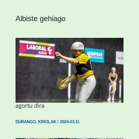
Albiste gehiago
Astelehenean Durangon jokatuko den
emakumezkoen zesta finaleko sarrerak
agortu dira
DURANGO
,
KIROLAK
/
2024-03-11