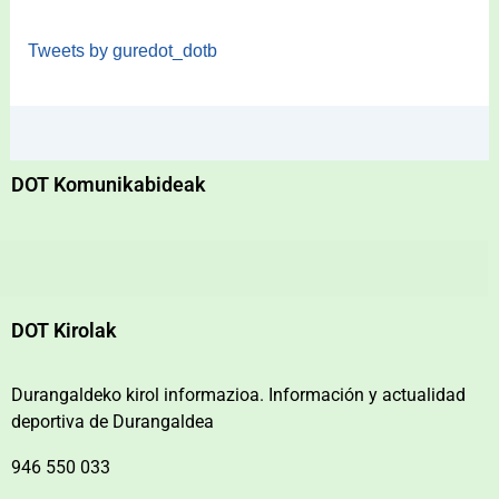
Tweets by guredot_dotb
DOT Komunikabideak
DOT Kirolak
Durangaldeko kirol informazioa. Información y actualidad
deportiva de Durangaldea
946 550 033