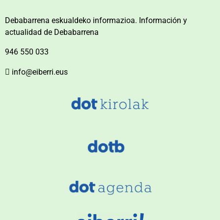
Debabarrena eskualdeko informazioa. Información y
actualidad de Debabarrena
946 550 033
info@eiberri.eus