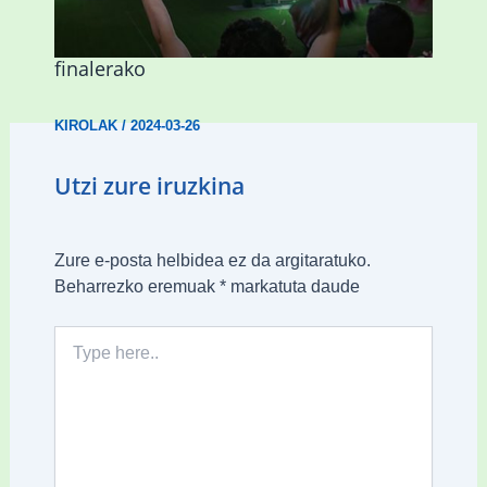
Abadiñok eta Ermuak ere pantaila
erraldoiak jarriko dituzte Kopako
finalerako
KIROLAK
/
2024-03-26
Utzi zure iruzkina
Zure e-posta helbidea ez da argitaratuko.
Beharrezko eremuak
*
markatuta daude
Type
here..