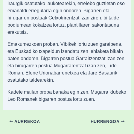
Iraurgik osatutako laukotearekin, errelebo guztietan oso
emanaldi erregularra egin ondoren. Bigarren eta
hirugarren postuak Getxotrirentzat izan ziren, bi talde
podiumean kokatzea lortuz, plantillaren sakontasuna
erakutsiz.
Emakumezkoen proban, Vibikek lortu zuen garaipena,
eta Euskadiko txapeldun izendatu zen lehiaketa bikain
baten ondoren. Bigarren postua Garraitzentzat izan zen,
eta hirugarren postua Mugarrarentzat izan zen, Lide
Roman, Elene Urionabarrenetxea eta Jare Basaurik
osatutako taldearekin.
Kadete mailan proba banaka egin zen. Mugarra klubeko
Leo Romanek bigarren postua lortu zuen.
AURREKOA
HURRENGOA