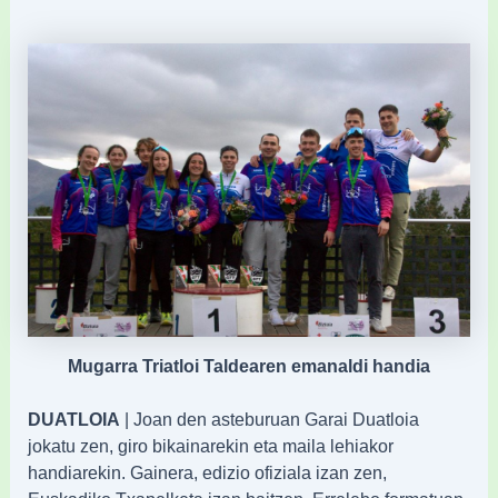
Mugarra Triatloi Taldearen emanaldi handia
DUATLOIA
| Joan den asteburuan Garai Duatloia
jokatu zen, giro bikainarekin eta maila lehiakor
handiarekin. Gainera, edizio ofiziala izan zen,