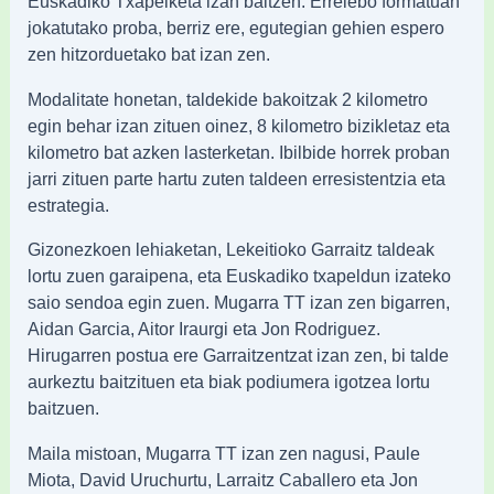
Euskadiko Txapelketa izan baitzen. Errelebo formatuan
jokatutako proba, berriz ere, egutegian gehien espero
zen hitzorduetako bat izan zen.
Modalitate honetan, taldekide bakoitzak 2 kilometro
egin behar izan zituen oinez, 8 kilometro bizikletaz eta
kilometro bat azken lasterketan. Ibilbide horrek proban
jarri zituen parte hartu zuten taldeen erresistentzia eta
estrategia.
Gizonezkoen lehiaketan, Lekeitioko Garraitz taldeak
lortu zuen garaipena, eta Euskadiko txapeldun izateko
saio sendoa egin zuen. Mugarra TT izan zen bigarren,
Aidan Garcia, Aitor Iraurgi eta Jon Rodriguez.
Hirugarren postua ere Garraitzentzat izan zen, bi talde
aurkeztu baitzituen eta biak podiumera igotzea lortu
baitzuen.
Maila mistoan, Mugarra TT izan zen nagusi, Paule
Miota, David Uruchurtu, Larraitz Caballero eta Jon