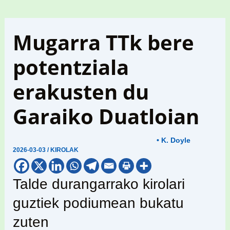
Mugarra TTk bere
potentziala
erakusten du
Garaiko Duatloian
• K. Doyle
2026-03-03
/
KIROLAK
Talde durangarrako kirolari
guztiek podiumean bukatu
zuten