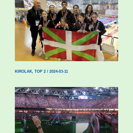
Wadokan garaile Espainiako txapelketan
14 dominarekin
KIROLAK
,
TOP 2
/
2024-03-11