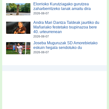
Elorrioko Kurutziagako gurutzea
zaharberritzeko lanak amaitu dira
2026-08-07
Andra Mari Dantza Taldeak jaurtiko du
Mañariako festetako txupinazoa bere
40. urteurrenean
2026-08-07
Joseba Muguruzak SD Amorebietako
eskuin hegala sendotuko du
2026-08-07