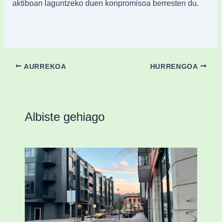
aktiboan laguntzeko duen konpromisoa berresten du.
AURREKOA
HURRENGOA
Albiste gehiago