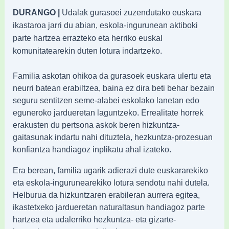
DURANGO |
Udalak gurasoei zuzendutako euskara
ikastaroa jarri du abian, eskola-ingurunean aktiboki
parte hartzea errazteko eta herriko euskal
komunitatearekin duten lotura indartzeko.
Familia askotan ohikoa da gurasoek euskara ulertu eta
neurri batean erabiltzea, baina ez dira beti behar bezain
seguru sentitzen seme-alabei eskolako lanetan edo
eguneroko jardueretan laguntzeko. Errealitate horrek
erakusten du pertsona askok beren hizkuntza-
gaitasunak indartu nahi dituztela, hezkuntza-prozesuan
konfiantza handiagoz inplikatu ahal izateko.
Era berean, familia ugarik adierazi dute euskararekiko
eta eskola-ingurunearekiko lotura sendotu nahi dutela.
Helburua da hizkuntzaren erabileran aurrera egitea,
ikastetxeko jardueretan naturaltasun handiagoz parte
hartzea eta udalerriko hezkuntza- eta gizarte-