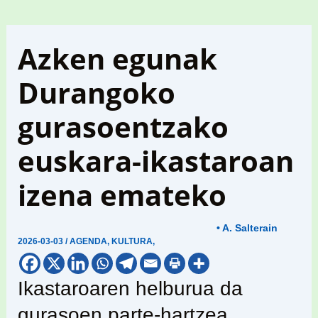
Azken egunak
Durangoko
gurasoentzako
euskara-ikastaroan
izena emateko
• A. Salterain
2026-03-03
/
AGENDA
,
KULTURA
,
Ikastaroaren helburua da
gurasoen parte-hartzea