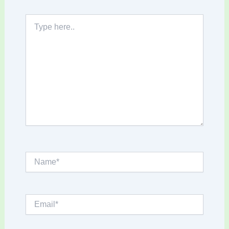
Type
here..
Name*
Email*