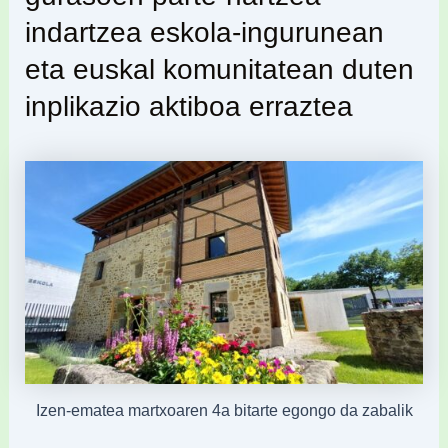
indartzea eskola-ingurunean
eta euskal komunitatean duten
inplikazio aktiboa erraztea
Izen-ematea martxoaren 4a bitarte egongo da zabalik