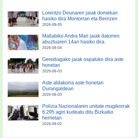
Lorentzo Deunaren jaiak domekan
hasiko dira Montorran eta Berrizen
2026-08-05
Mallabiko Andra Mari jaiak datorren
abuztuaren 14an hasiko dira
2026-08-04
Gerediagako jaiak ospatuko dira aste
honetan
2026-08-03
Aste aldakorra aste honetan
Durangaldean
2026-08-03
Polizia Nazionalaren unitate mugikorrak
6.295 agiri kudeatu ditu Bizkaiko
herrietan
2026-08-02