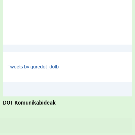
Tweets by guredot_dotb
DOT Komunikabideak