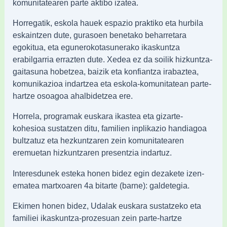
komunitatearen parte aktibo izatea.
Horregatik, eskola hauek espazio praktiko eta hurbila
eskaintzen dute, gurasoen benetako beharretara
egokitua, eta egunerokotasunerako ikaskuntza
erabilgarria errazten dute. Xedea ez da soilik hizkuntza-
gaitasuna hobetzea, baizik eta konfiantza irabaztea,
komunikazioa indartzea eta eskola-komunitatean parte-
hartze osoagoa ahalbidetzea ere.
Horrela, programak euskara ikastea eta gizarte-
kohesioa sustatzen ditu, familien inplikazio handiagoa
bultzatuz eta hezkuntzaren zein komunitatearen
eremuetan hizkuntzaren presentzia indartuz.
Interesdunek esteka honen bidez egin dezakete izen-
ematea martxoaren 4a bitarte (barne): galdetegia.
Ekimen honen bidez, Udalak euskara sustatzeko eta
familiei ikaskuntza-prozesuan zein parte-hartze