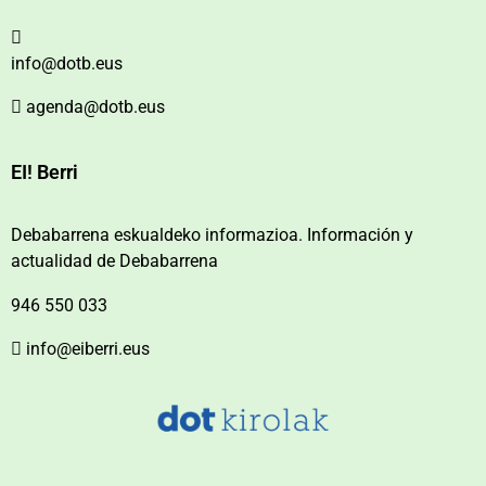
info@dotb.eus
agenda@dotb.eus
EI! Berri
Debabarrena eskualdeko informazioa. Información y
actualidad de Debabarrena
946 550 033
info@eiberri.eus