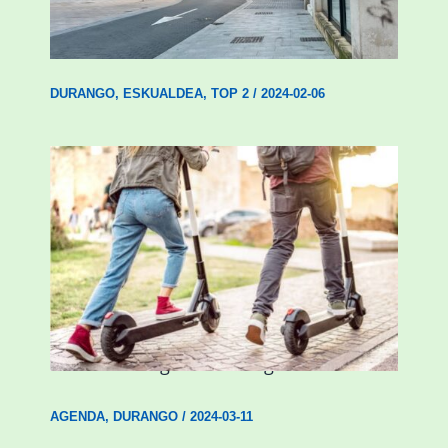
Udal etxebizitza tasatuei buruzko lehen
ordenantza izango du Durangok
DURANGO
,
ESKUALDEA
,
TOP 2
/
2024-02-06
Ostegun honetan “Oinezko
Nagusientzako Bide Segurtasuna”
hitzaldia izango da Durangon
AGENDA
,
DURANGO
/
2024-03-11