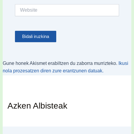
Website
Gune honek Akismet erabiltzen du zaborra murrizteko.
Ikusi
nola prozesatzen diren zure erantzunen datuak.
Azken Albisteak