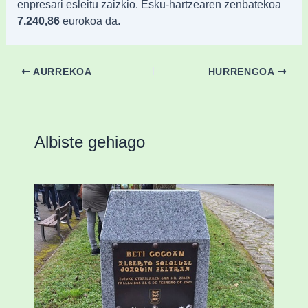
enpresari esleitu zaizkio. Esku-hartzearen zenbatekoa
7.240,86
eurokoa da.
AURREKOA
HURRENGOA
Albiste gehiago
«Azkenengo 40 urteetan Zaldibar jo zuen