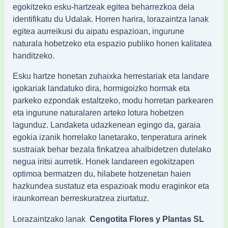
egokitzeko esku-hartzeak egitea beharrezkoa dela
identifikatu du Udalak. Horren harira, lorazaintza lanak
egitea aurreikusi du aipatu espazioan, ingurune
naturala hobetzeko eta espazio publiko honen kalitatea
handitzeko.
Esku hartze honetan zuhaixka herrestariak eta landare
igokariak landatuko dira, hormigoizko hormak eta
parkeko ezpondak estaltzeko, modu horretan parkearen
eta ingurune naturalaren arteko lotura hobetzen
lagunduz. Landaketa udazkenean egingo da, garaia
egokia izanik horrelako lanetarako, tenperatura arinek
sustraiak behar bezala finkatzea ahalbidetzen dutelako
negua iritsi aurretik. Honek landareen egokitzapen
optimoa bermatzen du, hilabete hotzenetan haien
hazkundea sustatuz eta espazioak modu eraginkor eta
iraunkorrean berreskuratzea ziurtatuz.
Lorazaintzako lanak
Cengotita Flores y Plantas SL