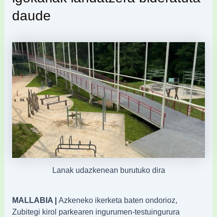
daude
Lanak udazkenean burutuko dira
MALLABIA |
Azkeneko ikerketa baten ondorioz,
Zubitegi kirol parkearen ingurumen-testuingurura