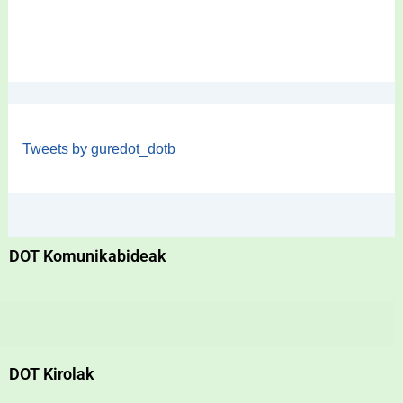
Tweets by guredot_dotb
DOT Komunikabideak
DOT Kirolak