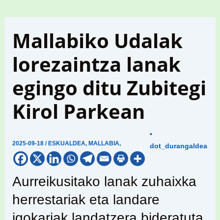
Mallabiko Udalak
lorezaintza lanak
egingo ditu Zubitegi
Kirol Parkean
•
2025-09-18
/
ESKUALDEA
,
MALLABIA
,
dot_durangaldea
Aurreikusitako lanak zuhaixka
herrestariak eta landare
igokariak landatzera bideratuta