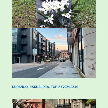
ingurumen-hondamendirik larriena»
ESKUALDEA
,
ZALDIBAR
/
2024-02-06
Udal etxebizitza tasatuei buruzko lehen
ordenantza izango du Durangok
DURANGO
,
ESKUALDEA
,
TOP 2
/
2024-02-06