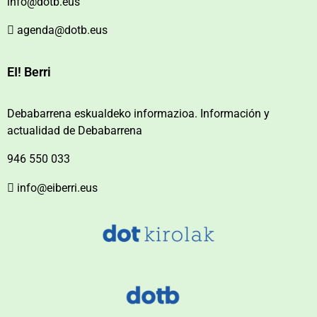
info@dotb.eus
agenda@dotb.eus
EI! Berri
Debabarrena eskualdeko informazioa. Información y
actualidad de Debabarrena
946 550 033
info@eiberri.eus