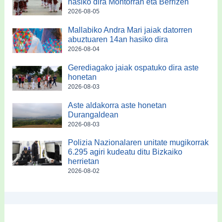
hasiko dira Montorran eta Berrizen
2026-08-05
Mallabiko Andra Mari jaiak datorren
abuztuaren 14an hasiko dira
2026-08-04
Gerediagako jaiak ospatuko dira aste
honetan
2026-08-03
Aste aldakorra aste honetan
Durangaldean
2026-08-03
Polizia Nazionalaren unitate mugikorrak
6.295 agiri kudeatu ditu Bizkaiko
herrietan
2026-08-02