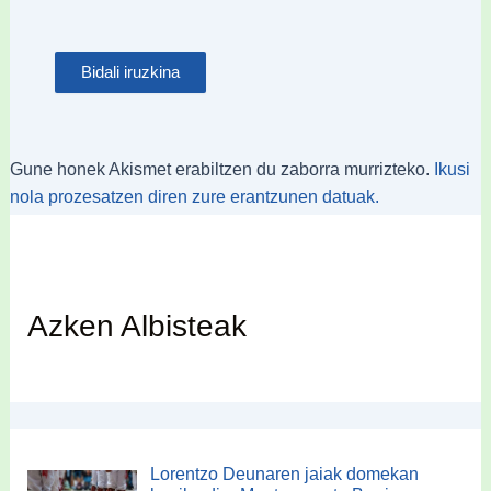
Gune honek Akismet erabiltzen du zaborra murrizteko.
Ikusi
nola prozesatzen diren zure erantzunen datuak.
Azken Albisteak
Lorentzo Deunaren jaiak domekan