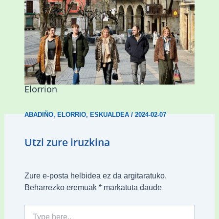
Mankomunitateko gizarte-langileak
presentzia indartu du Abadiñon eta
Elorrion
ABADIÑO
,
ELORRIO
,
ESKUALDEA
/
2024-02-07
Utzi zure iruzkina
Zure e-posta helbidea ez da argitaratuko.
Beharrezko eremuak
*
markatuta daude
Type