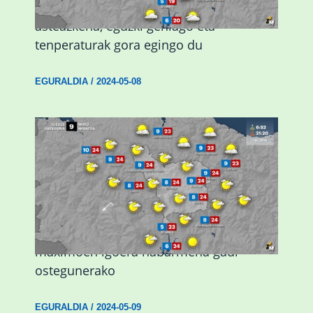
Eguraldiak hobera egingo du gaur,
asteazkena, eguzki gehiago eta
tenperaturak gora egingo du
EGURALDIA
/
2024-05-08
Giro eguzkitsua eta tenperatura
maximoen igoera nabarmena gaur
ostegunerako
EGURALDIA
/
2024-05-09