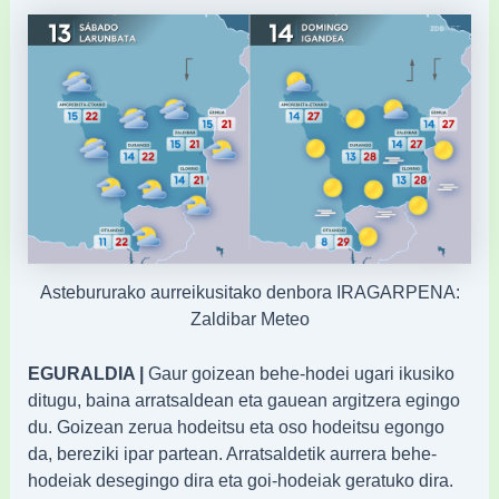
Astebururako aurreikusitako denbora IRAGARPENA:
Zaldibar Meteo
EGURALDIA |
Gaur goizean behe-hodei ugari ikusiko
ditugu, baina arratsaldean eta gauean argitzera egingo
du. Goizean zerua hodeitsu eta oso hodeitsu egongo
da, bereziki ipar partean. Arratsaldetik aurrera behe-
hodeiak desegingo dira eta goi-hodeiak geratuko dira.