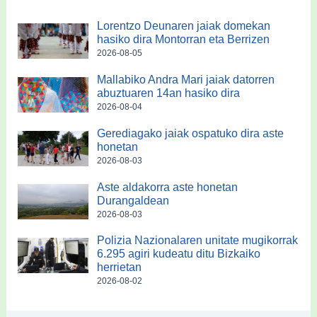
Lorentzo Deunaren jaiak domekan
hasiko dira Montorran eta Berrizen
2026-08-05
Mallabiko Andra Mari jaiak datorren
abuztuaren 14an hasiko dira
2026-08-04
Gerediagako jaiak ospatuko dira aste
honetan
2026-08-03
Aste aldakorra aste honetan
Durangaldean
2026-08-03
Polizia Nazionalaren unitate mugikorrak
6.295 agiri kudeatu ditu Bizkaiko
herrietan
2026-08-02