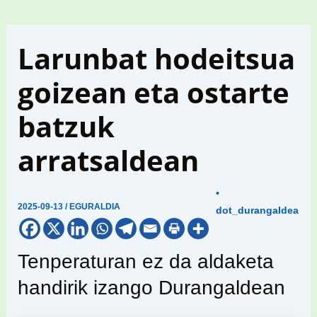
Larunbat hodeitsua
goizean eta ostarte
batzuk
arratsaldean
•
2025-09-13
/
EGURALDIA
dot_durangaldea
Tenperaturan ez da aldaketa
handirik izango Durangaldean