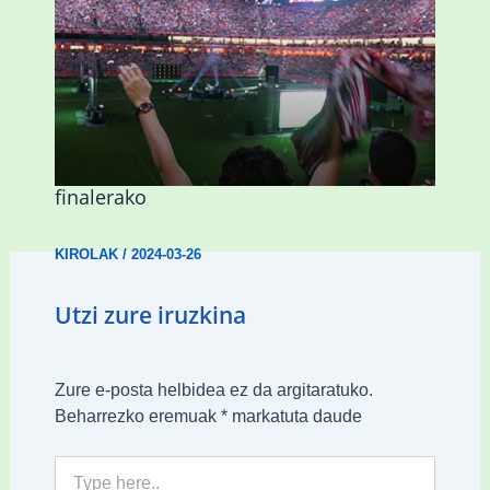
Abadiñok eta Ermuak ere pantaila
erraldoiak jarriko dituzte Kopako
finalerako
KIROLAK
/
2024-03-26
Utzi zure iruzkina
Zure e-posta helbidea ez da argitaratuko.
Beharrezko eremuak
*
markatuta daude
Type
here..