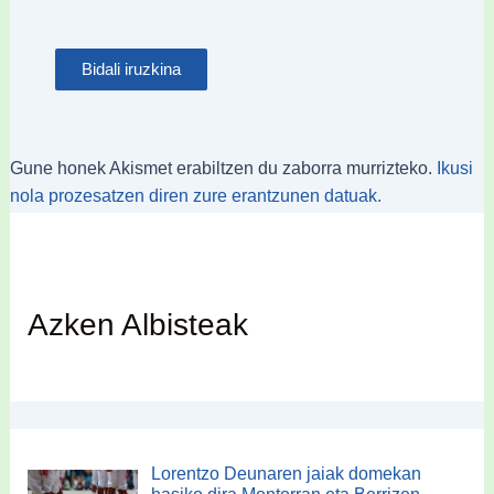
Gune honek Akismet erabiltzen du zaborra murrizteko.
Ikusi
nola prozesatzen diren zure erantzunen datuak.
Azken Albisteak
Lorentzo Deunaren jaiak domekan