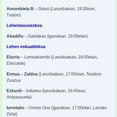
Amorebieta B
– Getxo (Larunbatean, 18:30ean,
Txolon)
Lehentasunezkoa
Abadiño
– Galdakao (Igandean, 16:00etan)
Lehen eskualdekoa
Elorrio
– Lemoaharrobi (Larunbatean, 16:00etan,
Eleizalde)
Ermua – Zaldua
(Larunbatean, 17:00etan, Teodoro
Zuazua
Ezkurdi
– Indartsu (larunbatean, 18:45ean,
Arripausueta)
Iurretako
– Umore Ona (Igandean, 17:00etan, Larrako
Zelai)