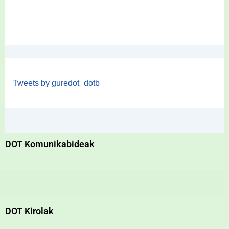
Tweets by guredot_dotb
DOT Komunikabideak
DOT Kirolak