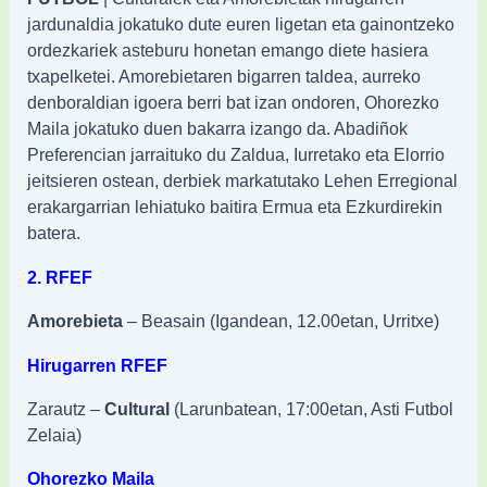
jardunaldia jokatuko dute euren ligetan eta gainontzeko
ordezkariek asteburu honetan emango diete hasiera
txapelketei. Amorebietaren bigarren taldea, aurreko
denboraldian igoera berri bat izan ondoren, Ohorezko
Maila jokatuko duen bakarra izango da. Abadiñok
Preferencian jarraituko du Zaldua, Iurretako eta Elorrio
jeitsieren ostean, derbiek markatutako Lehen Erregional
erakargarrian lehiatuko baitira Ermua eta Ezkurdirekin
batera.
2. RFEF
Amorebieta
– Beasain (Igandean, 12.00etan, Urritxe)
Hirugarren RFEF
Zarautz –
Cultural
(Larunbatean, 17:00etan, Asti Futbol
Zelaia)
Ohorezko Maila