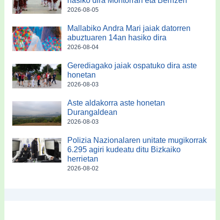
hasiko dira Montorran eta Berrizen
2026-08-05
Mallabiko Andra Mari jaiak datorren
abuztuaren 14an hasiko dira
2026-08-04
Gerediagako jaiak ospatuko dira aste
honetan
2026-08-03
Aste aldakorra aste honetan
Durangaldean
2026-08-03
Polizia Nazionalaren unitate mugikorrak
6.295 agiri kudeatu ditu Bizkaiko
herrietan
2026-08-02