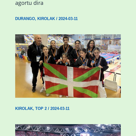
agortu dira
DURANGO
,
KIROLAK
/
2024-03-11
Wadokan garaile Espainiako txapelketan
14 dominarekin
KIROLAK
,
TOP 2
/
2024-03-11