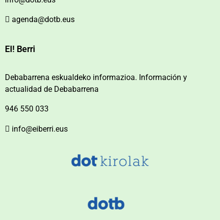
agenda@dotb.eus
EI! Berri
Debabarrena eskualdeko informazioa. Información y
actualidad de Debabarrena
946 550 033
info@eiberri.eus