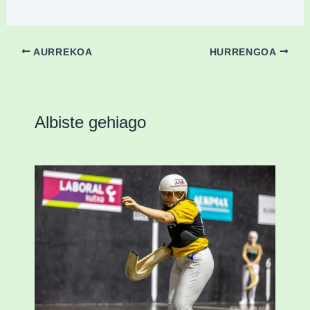
AURREKOA
HURRENGOA
Albiste gehiago
Astelehenean Durangon jokatuko den
emakumezkoen zesta finaleko sarrerak