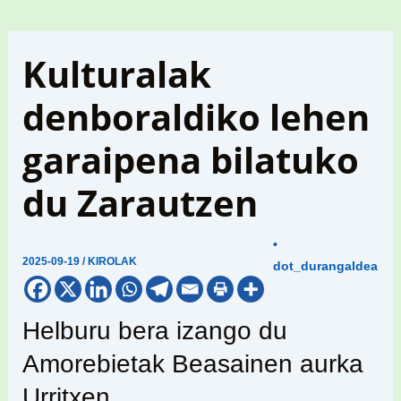
Kulturalak
denboraldiko lehen
garaipena bilatuko
du Zarautzen
•
2025-09-19
/
KIROLAK
dot_durangaldea
Helburu bera izango du
Amorebietak Beasainen aurka
Urritxen