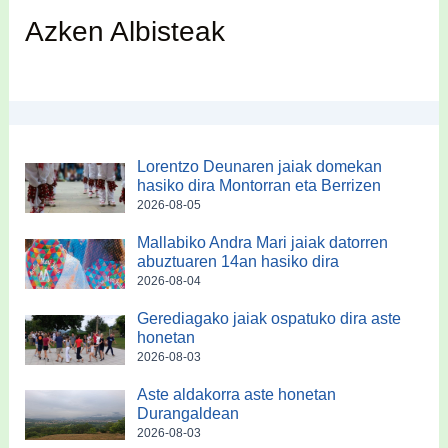
Azken Albisteak
Lorentzo Deunaren jaiak domekan
hasiko dira Montorran eta Berrizen
2026-08-05
Mallabiko Andra Mari jaiak datorren
abuztuaren 14an hasiko dira
2026-08-04
Gerediagako jaiak ospatuko dira aste
honetan
2026-08-03
Aste aldakorra aste honetan
Durangaldean
2026-08-03