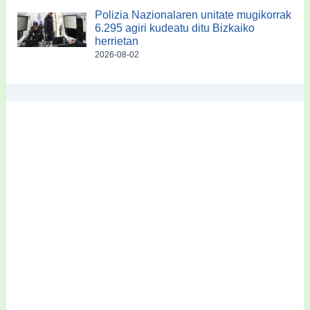
Polizia Nazionalaren unitate mugikorrak
6.295 agiri kudeatu ditu Bizkaiko
herrietan
2026-08-02