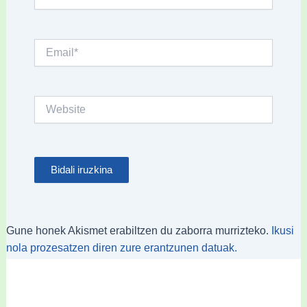
Email*
Website
Gune honek Akismet erabiltzen du zaborra murrizteko.
Ikusi
nola prozesatzen diren zure erantzunen datuak.