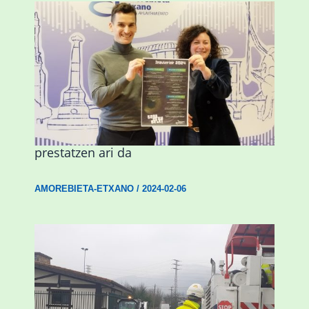
Amorebieta musikaz, kolorez eta
alaitasunez beteriko inauterietarako
prestatzen ari da
AMOREBIETA-ETXANO
/
2024-02-06