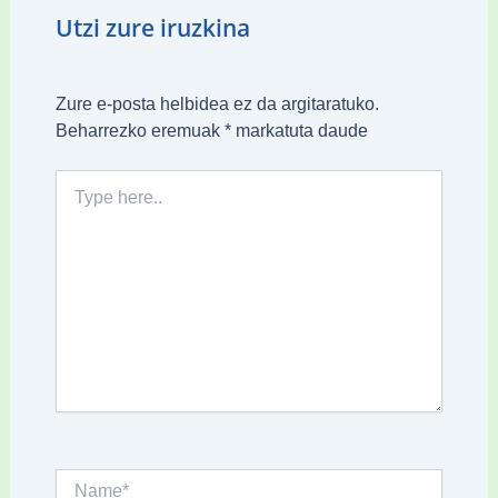
Utzi zure iruzkina
Zure e-posta helbidea ez da argitaratuko.
Beharrezko eremuak
*
markatuta daude
Type
here..
Name*