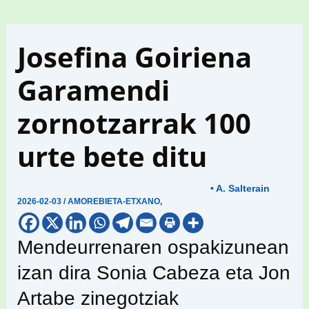
Josefina Goiriena
Garamendi
zornotzarrak 100
urte bete ditu
• A. Salterain
2026-02-03
/
AMOREBIETA-ETXANO
,
Mendeurrenaren ospakizunean
izan dira Sonia Cabeza eta Jon
Artabe zinegotziak