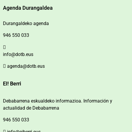
Agenda Durangaldea
Durangaldeko agenda
946 550 033
info@dotb.eus
agenda@dotb.eus
EI! Berri
Debabarrena eskualdeko informazioa. Información y
actualidad de Debabarrena
946 550 033
info@eiberri.eus