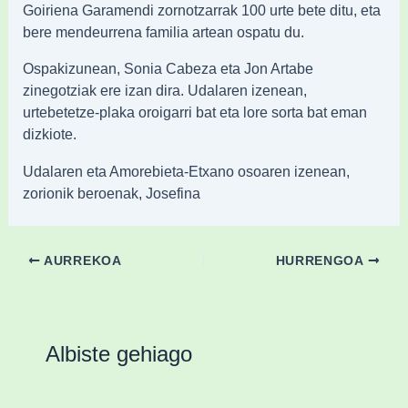
Goiriena Garamendi zornotzarrak 100 urte bete ditu, eta
bere mendeurrena familia artean ospatu du.
Ospakizunean, Sonia Cabeza eta Jon Artabe
zinegotziak ere izan dira. Udalaren izenean,
urtebetetze-plaka oroigarri bat eta lore sorta bat eman
dizkiote.
Udalaren eta Amorebieta-Etxano osoaren izenean,
zorionik beroenak, Josefina
AURREKOA
HURRENGOA
Albiste gehiago