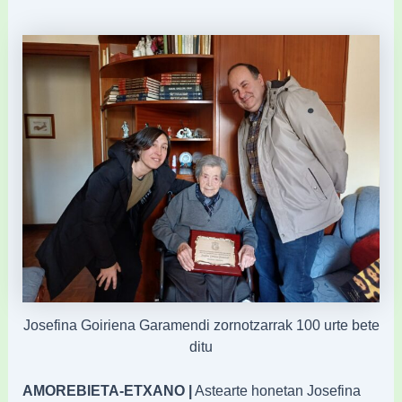
Josefina Goiriena Garamendi zornotzarrak 100 urte bete
ditu
AMOREBIETA-ETXANO |
Astearte honetan Josefina