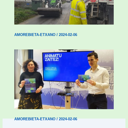
Amorebieta-Etxanok auzoak hobetzeko
plan integrala ezarri du
AMOREBIETA-ETXANO
/
2024-02-06
Amorebietak gazteen inklusio aktiboa
bultzatu du “ZUOK” ekimenarekin
AMOREBIETA-ETXANO
/
2024-02-06