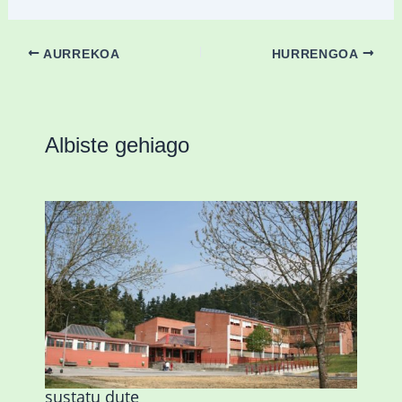
AURREKOA
HURRENGOA
Albiste gehiago
Amorebietak eta Eusko Jaurlaritzak
Urritxen institutu berri bat eraikitzea
sustatu dute