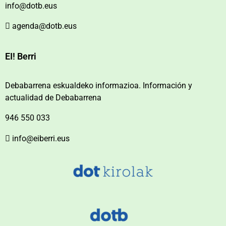
info@dotb.eus
agenda@dotb.eus
EI! Berri
Debabarrena eskualdeko informazioa. Información y
actualidad de Debabarrena
946 550 033
info@eiberri.eus