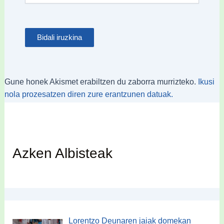
Gune honek Akismet erabiltzen du zaborra murrizteko.
Ikusi
nola prozesatzen diren zure erantzunen datuak.
Azken Albisteak
Lorentzo Deunaren jaiak domekan