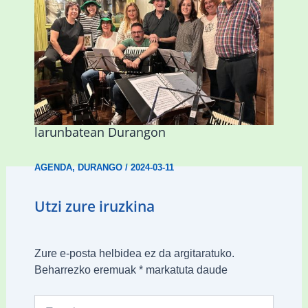
Herri Maite akordeoi taldeak S. Patrick
Irlandako patroia ospatuko du
larunbatean Durangon
AGENDA
,
DURANGO
/
2024-03-11
Utzi zure iruzkina
Zure e-posta helbidea ez da argitaratuko.
Beharrezko eremuak
*
markatuta daude
Type