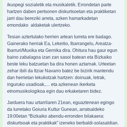
ikuspegi sozialetik eta musikaletik. Errondetan parte
hartzen daben pertsonen diskurtsoetan eta praktiketan
jarri dau bereziki arreta, azken hamarkadetan
emondako aldaketak ulertzeko.
Tesian aztertutako herrien artean Iurreta ere badago.
Gainerako herriak Ea, Lekeitio, Ibarrangelu, Areatza-
Ibarruri/Muxika eta Gernika dira. Ohitura hau gaur egun
baino zabalagoa izan zan sasoi batean eta Bizkaiko
beste leku batzuetan ba dira honen aztarnak. Urteetan
zehar ibili da Itziar Navarro batez be bizirik mantendu
dan herrietan lekukotzak hartzen: doinuak, letrak,
inguruko usadioak,… eta azkenean ikerketa
etnomusikologikoa egin dau erkaketaren bidez.
Jarduera hau urtarrilaren 21ean, eguaztenean egingo
da Iurretako Goiuria Kultur Gunean, arratsaldeko
19:00etan “Bizkaiko abendu-erronden bilakaera:
diskurtsoak eta praktikak” izeneko berbaldi-solasaldian.