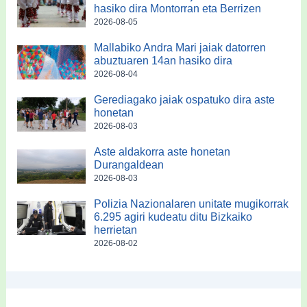
hasiko dira Montorran eta Berrizen
2026-08-05
Mallabiko Andra Mari jaiak datorren
abuztuaren 14an hasiko dira
2026-08-04
Gerediagako jaiak ospatuko dira aste
honetan
2026-08-03
Aste aldakorra aste honetan
Durangaldean
2026-08-03
Polizia Nazionalaren unitate mugikorrak
6.295 agiri kudeatu ditu Bizkaiko
herrietan
2026-08-02