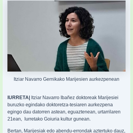
Itziar Navarro Gernikako Marijesien aurkezpenean
IURRETA|
Itziar Navarro Ibañez doktoreak Marijesiei
buruzko egindako doktoretza-tesiaren aurkezpena
egingo dau datorren astean, eguaztenean, urtarrilaren
21ean, Iurretako Goiuria kultur gunean.
Bertan, Marijesiak edo abendu-errondak aztertuko dauz,