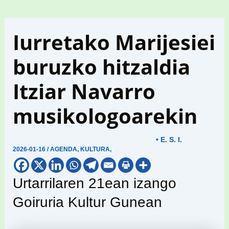
Iurretako Marijesiei
buruzko hitzaldia
Itziar Navarro
musikologoarekin
• E. S. I.
2026-01-16
/
AGENDA
,
KULTURA
,
Urtarrilaren 21ean izango
Goiruria Kultur Gunean