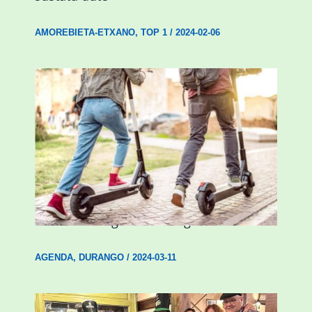
AMOREBIETA-ETXANO
,
TOP 1
/
2024-02-06
Ostegun honetan “Oinezko
Nagusientzako Bide Segurtasuna”
hitzaldia izango da Durangon
AGENDA
,
DURANGO
/
2024-03-11