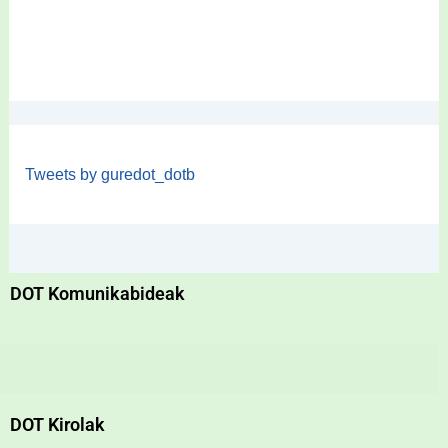
Tweets by guredot_dotb
DOT Komunikabideak
DOT Kirolak