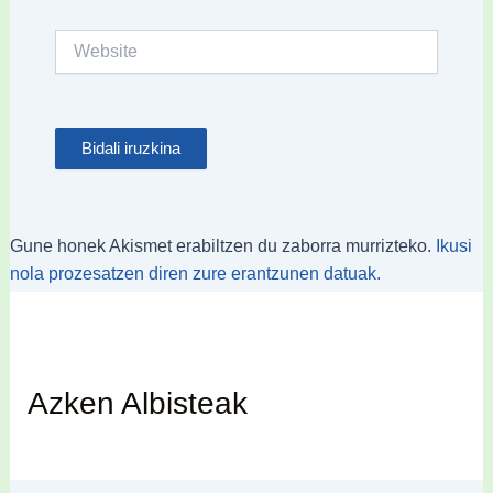
Website
Gune honek Akismet erabiltzen du zaborra murrizteko.
Ikusi
nola prozesatzen diren zure erantzunen datuak.
Azken Albisteak