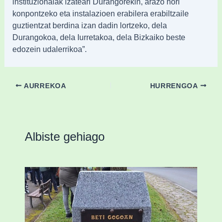
instituzionalak izateari Durangorekin, arazo hori
konpontzeko eta instalazioen erabilera erabiltzaile
guztientzat berdina izan dadin lortzeko, dela
Durangokoa, dela Iurretakoa, dela Bizkaiko beste
edozein udalerrikoa”.
AURREKOA
HURRENGOA
Albiste gehiago