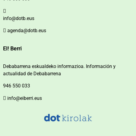
info@dotb.eus
agenda@dotb.eus
EI! Berri
Debabarrena eskualdeko informazioa. Información y
actualidad de Debabarrena
946 550 033
info@eiberri.eus