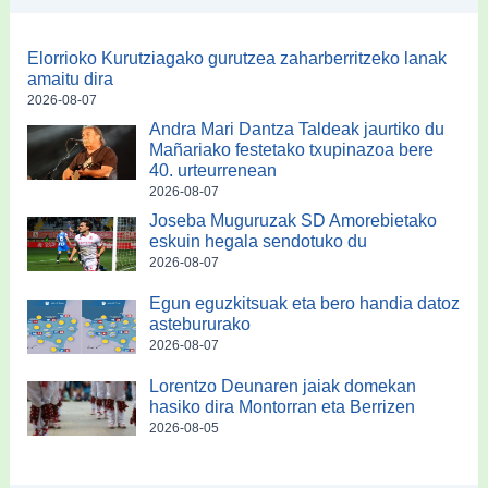
Elorrioko Kurutziagako gurutzea zaharberritzeko lanak
amaitu dira
2026-08-07
Andra Mari Dantza Taldeak jaurtiko du
Mañariako festetako txupinazoa bere
40. urteurrenean
2026-08-07
Joseba Muguruzak SD Amorebietako
eskuin hegala sendotuko du
2026-08-07
Egun eguzkitsuak eta bero handia datoz
astebururako
2026-08-07
Lorentzo Deunaren jaiak domekan
hasiko dira Montorran eta Berrizen
2026-08-05