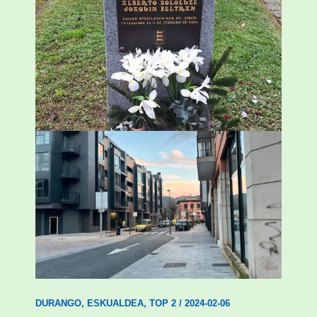
«Azkenengo 40 urteetan Zaldibar jo zuen
ingurumen-hondamendirik larriena»
ESKUALDEA
,
ZALDIBAR
/
2024-02-06
Udal etxebizitza tasatuei buruzko lehen
ordenantza izango du Durangok
DURANGO
,
ESKUALDEA
,
TOP 2
/
2024-02-06