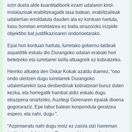
ezin duela alde kuantitatiborik ezarri udalaren kirol-
instalazioak erabiltzeagatik tasa batean, erabiltzaileak
udalerrian erroldatuta dauden ala ez kontuan hartuta,
kasu honetan erroldatzea ez baita arrazoizko irizpide
objektibo bat justifikazioaren ondorioetarako.
Epai hori kontuan hartuta, Iurretako gobernu-taldeak
aspalditik eskatu dio Durangoko udalari erabaki hori
betetzeko eta iurretarrei tarifa altuagorik ez kobratzeko.
Herriko alkatea den Oskar Kokak azaldu duenez, “oso
ondo ulertzen dugu iurretarrek Durangoko
udalerriarekin tasa desberdinak kobratzeari buruz duten
kezka, eta horregatik hainbat aldiz eskatu dugu
ebazpena onartzeko, Auzitegi Gorenaren epaiak dioena
gogoraraziz. Epe labur batean konponduta geratzea
espero, eta nahi, dugu “.
“Azpimarratu nahi dugu inoiz ez zaiola utzi harreman