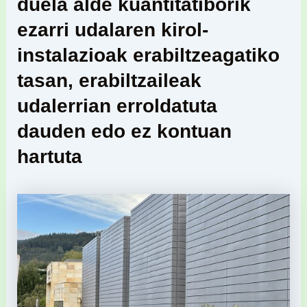
duela alde kuantitatiborik
ezarri udalaren kirol-
instalazioak erabiltzeagatiko
tasan, erabiltzaileak
udalerrian erroldatuta
dauden edo ez kontuan
hartuta