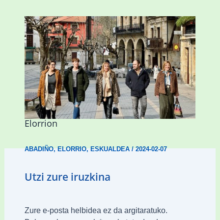
Mankomunitateko gizarte-langileak
presentzia indartu du Abadiñon eta
Elorrion
ABADIÑO
,
ELORRIO
,
ESKUALDEA
/
2024-02-07
Utzi zure iruzkina
Zure e-posta helbidea ez da argitaratuko.