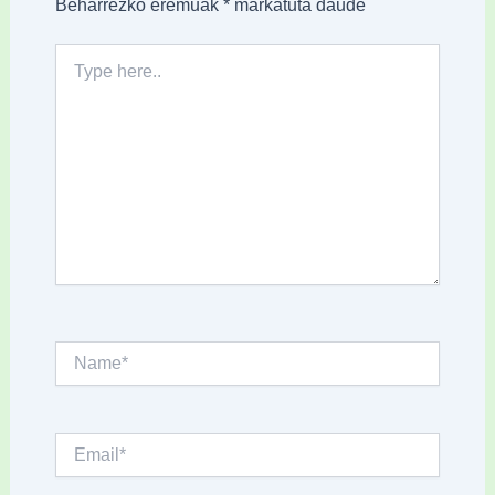
Beharrezko eremuak
*
markatuta daude
Type
here..
Name*
Email*