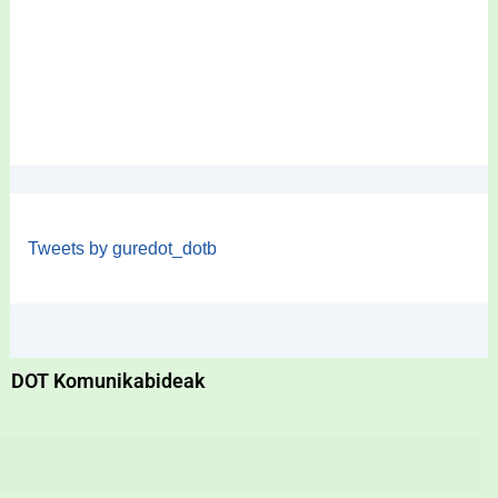
Tweets by guredot_dotb
DOT Komunikabideak