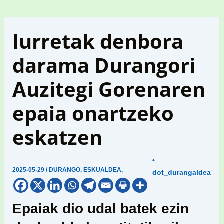
Iurretak denbora
darama Durangori
Auzitegi Gorenaren
epaia onartzeko
eskatzen
•
2025-05-29
/
DURANGO
,
ESKUALDEA
,
dot_durangaldea
Epaiak dio udal batek ezin