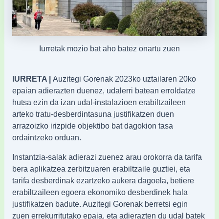
Iurretak mozio bat aho batez onartu zuen
I
URRETA |
Auzitegi Gorenak 2023ko uztailaren 20ko
epaian adierazten duenez, udalerri batean erroldatze
hutsa ezin da izan udal-instalazioen erabiltzaileen
arteko tratu-desberdintasuna justifikatzen duen
arrazoizko irizpide objektibo bat dagokion tasa
ordaintzeko orduan.
Instantzia-salak adierazi zuenez arau orokorra da tarifa
bera aplikatzea zerbitzuaren erabiltzaile guztiei, eta
tarifa desberdinak ezartzeko aukera dagoela, betiere
erabiltzaileen egoera ekonomiko desberdinek hala
justifikatzen badute. Auzitegi Gorenak berretsi egin
zuen errekurritutako epaia, eta adierazten du udal batek